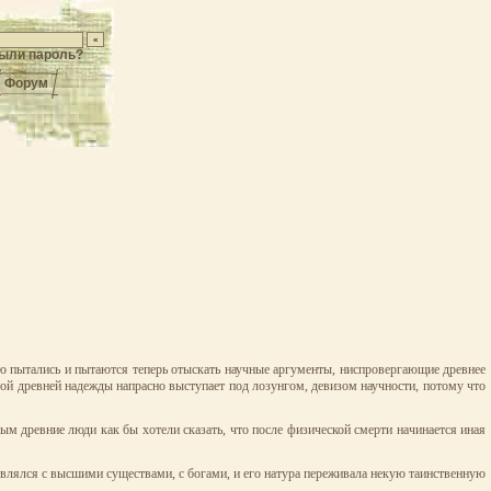
ыли пароль?
Форум
тью пытались и пытаются теперь отыскать научные аргументы, ниспровергающие древнее
мой древней надежды напрасно выступает под лозунгом, девизом научности, потому что
ым древние люди как бы хотели сказать, что после физической смерти начинается иная
ствлялся с высшими существами, с богами, и его натура переживала некую таинственную