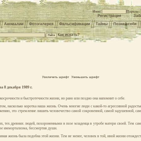
Имя:
Пароль:
Регистрация
Заб
Аномалии
Фотогалерея
Фальсификации
Тайны
Познай себя
Как искать?
Увеличить шрифт
Уменьшить шрифт
 8 декабря 1989 г.
косрочности и быстротечности жизни, но рано или поздно она напомнит о себе.
о том, насколько коротка наша жизнь. Очень многие люди с какой-то агрессивной радос
жению, это стремление лишить человечество самой сокровенной, самой задушевной, са
х, тех древних людей, похороненными в позе младенца в утробе матери своей. Тем сам
чве иммортализма, бессмертия души.
иная жизнь была подобна этой жизни. Тем не менее, человек в той, иной жизни отожде