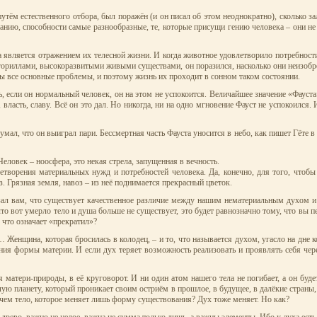
ём естественного отбора, был поражён (и он писал об этом неоднократно), сколько за
ию, способности самые разнообразные, те, которые присущи гению человека – они не
а является отражением их телесной жизни. И когда животное удовлетворило потребност
с гориллами, высокоразвитыми живыми существами, он поразился, насколько они неизобр
ены все основные проблемы, и поэтому жизнь их проходит в сонном таком состоянии.
есть, если он нормальный человек, он на этом не успокоится. Величайшее значение «Фа
власть, славу. Всё он это дал. Но никогда, ни на одно мгновение Фауст не успокоился. 
умал, что он выиграл пари. Бессмертная часть Фауста уносится в небо, как пишет Гёте 
Человек – ноосфера, это некая стрела, запущенная в вечность.
летворения материальных нужд и потребностей человека. Да, конечно, для того, чтоб
з. Грязная земля, навоз – из неё поднимается прекрасный цветок.
казал вам, что существует качественное различие между нашим нематериальным духом и
о вот умерло тело и душа больше не существует, это будет равнозначно тому, что вы пе
, что означает «прекратил»?
нщина, которая бросилась в колодец, – и то, что называется духом, угасло на дне кол
ния формы материи. И если дух теряет возможность реализовать и проявлять себя через
 матери-природы, в её круговорот. И ни один атом нашего тела не погибает, а он буд
ую планету, который проникает своим остриём в прошлое, в будущее, в далёкие страны
 чем тело, которое меняет лишь форму существования? Дух тоже меняет. Но как?