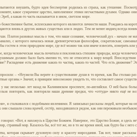
таются внушить, будто идея бессмертия родилась из страха, как утешение. Посмотр
помните, какое сумрачное царство, наполненное этими несчастными духами. Однако они
 Эреб, а какая-то часть оказывается в ином, светлом мире.
то божественное бытие, всплесками которого являются личности наши. Рождаясь на корот
аются вновь в других живых существах или в людях. Тем не менее индиец всегда понима
. Платон развивал мысль о том, что наше сознание, человеческий дух – начало не мате
моанализ, с которого началась новая древнегреческая философия, сократовская; самоа
бы гостем в этом природном мире, где всё можно так или иначе взвесить, измерить или 
е, когда человеческая мысль почитала и поклонялась стихиям природы, когда человеч
азрушимым должно было быть именно то, что не относится к миру вещей. Впоследств
ие? Распадение есть движение каких-то частиц, каких-то частей. Что есть движение? Э
спросили: – «Неужели Вы верите в существование души в то время, как Вы столько раз
ёртвые органы.» Значит, в принципе невозможно увидеть то, что составляет самое сущест
у нас несколько лет назад на Калининском проспекте, по-английски. О ней была боль
льзя повторять, как повторяли наши древние предки, что «оттуда» никто ещё не в
изни», я сталкивался с подобными явлениями. Я записывал рассказы людей, которые на 
как они слышали слова врачей, сестёр, находившихся рядом, как они переживали необыкно
е говорил: «Вот, я нахожусь в Царстве Божием. Наверное, это Царство Божие, и здесь не
ир, странный мир. Казалось бы, всё тот же, но в то же время иной, как будто бы с него 
ва, которая скрывает духовную силу и красоту мироздания. Так вот, такие рассказы