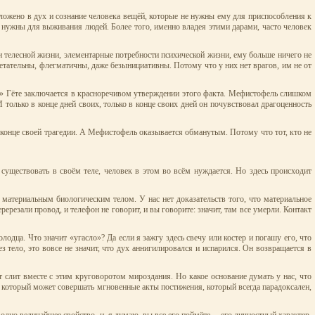
ложено в дух и сознание человека вещёй, которые не нужны ему для приспособления к
 нужны для выживания людей. Более того, именно владея этими дарами, часто человек
и телесной жизни, элементарные потребности психической жизни, ему больше ничего не
етательны, флегматичны, даже безынициативны. Потому что у них нет врагов, им не от
уста» Гёте заключается в красноречивом утверждении этого факта. Мефистофель слишком
И только в конце дней своих, только в конце своих дней он почувствовал драгоценность
в конце своей трагедии. А Мефистофель оказывается обманутым. Потому что тот, кто не
ы существовать в своём теле, человек в этом во всём нуждается. Но здесь происходит
 материальным биологическим телом. У нас нет доказательств того, что материальное
ререзали провод, и телефон не говорит, и вы говорите: значит, там все умерли. Контакт
одца. Что значит «угасло»? Да если я зажгу здесь свечу или костер и погашу его, что
 тело, это вовсе не значит, что дух аннигилировался и испарился. Он возвращается в
ет слит вместе с этим круговоротом мироздания. Но какое основание думать у нас, что
, который может совершать мгновенные акты постижения, который всегда парадоксален,