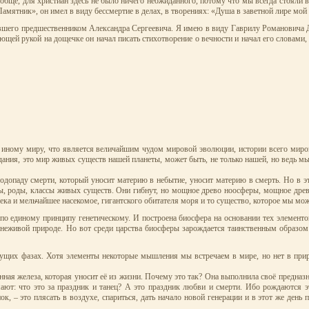
бще, для христиан здесь не было ничего неожиданного, потому что мы всегда стояли в 
ятник», он имел в виду бессмертие в делах, в творениях: «Душа в заветной лире мой п
ывшего предшественником Александра Сергеевича. Я имею в виду Гаврилу Романовича Де
еющей рукой на дощечке он начал писать стихотворение о вечности и начал его слова
ит иному миру, что является величайшим чудом мировой эволюции, истории всего мироз
здания, это мир живых существ нашей планеты, может быть, не только нашей, но ведь мы
допаду смерти, который уносит материю в небытие, уносит материю в смерть. Но в эт
ды, роды, классы живых существ. Они гибнут, но мощное древо ноосферы, мощное дре
века и мельчайшее насекомое, гигантского обитателя моря и то существо, которое мы мо
по единому принципу генетическому. И построена биосфера на основании тех элементо
в неживой природе. Но вот среди царства биосферы зарождается таинственным образо
ыдущих фазах. Хотя элементы некоторые мышления мы встречаем в мире, но нет в при
енная железа, которая уносит её из жизни. Почему это так? Она выполнила своё предна
ают: что это за праздник и танец? А это праздник любви и смерти. Ибо рождаются эт
нок, – это плясать в воздухе, спариться, дать начало новой генерации и в этот же де