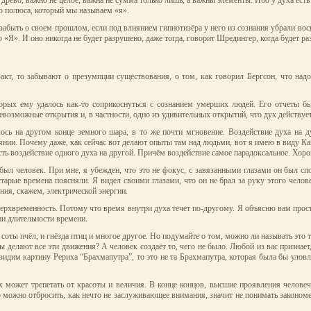
древо, важно не целое, важна не сумма только лишь, а важны элементы. Ибо у духа есть 
го полюса, который мы называем «я».
абыть о своем прошлом, если под влиянием гипнотизёра у него из сознания убрали вос
го «Я». И оно никогда не будет разрушено, даже тогда, говорит Шредингер, когда будет р
кт, то забывают о презумпции существования, о том, как говорил Бергсон, что надо 
рых ему удалось как-то соприкоснуться с сознанием умерших людей. Его отчеты бы
возможные открытия и, в частности, одно из удивительных открытий, что дух действует 
лось на другом конце земного шара, в то же почти мгновение. Воздействие духа на 
янии. Почему даже, как сейчас вот делают опыты там над людьми, вот я имею в виду Каш
 есть воздействие одного духа на другой. Причём воздействие самое парадоксальное. Хор
ыл человек. При мне, я убежден, что это не фокус, с завязанными глазами он был сп
тарые времена поясняли. Я видел своими глазами, что он не брал за руку этого человек
ния, скажем, электрической энергии.
верхвременность. Потому что время внутри духа течет по-другому. Я объясню вам прост
ии длительности времени.
соты пчёл, и гнёзда птиц и многое другое. Но подумайте о том, можно ли называть это т
елают все эти движения? А человек создаёт то, чего не было. Любой из вас признает, 
идим картину Рериха “Брахмапутра”, то это не та Брахмапутра, которая была бы уловл
ух может трепетать от красоты и величия. В конце концов, высшие проявления человеч
о можно отбросить, как нечто не заслуживающее внимания, значит не понимать закономер