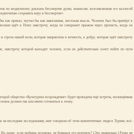
лов по медиумизму доказать бессмертие души, комиссия, возглавляемая его коллегой
редпочитаю сохранять веру в бессмертие».
бы как приказ, звучал бы как навязанная, жестокая мысль. Человек был бы припёрт к
вольно идёт к Нему навстречу, когда он совершает прыжок через пропасть, когда он
 стрела нашей воли, которая направлена в вечность, к добру, которая идёт навстречу
е, навстречу которой выходит человек, если он действительно хочет пойти по пути
гидой общества «Культурное возрождение» будет проведена ещё встреча, посвящённая
ловек должен так или иначе готовиться к этому.
я на последние исследования; мне говорили об этом компетентные люди в Турине; всё-
Но разве, если любишь человека, не боишься его потерять? (Это правильно.) Разве не