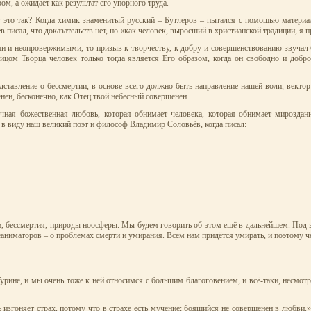
ом, а ожидает как результат его упорного труда.
у это так? Когда химик знаменитый русский – Бутлеров – пытался с помощью материа
писал, что доказательств нет, но «как человек, выросший в христианской традиции, я п
ми и неопровержимыми, то призыв к творчеству, к добру и совершенствованию звучал 
цом Творца человек только тогда является Его образом, когда он свободно и добро
тавление о бессмертии, в основе всего должно быть направление нашей воли, вектор и
нен, бесконечно, как Отец твой небесный совершенен.
ечная божественная любовь, которая обнимает человека, которая обнимает мироздани
в виду наш великий поэт и философ Владимир Соловьёв, когда писал:
, бессмертия, природы ноосферы. Мы будем говорить об этом ещё в дальнейшем. Под э
еаниматоров – о проблемах смерти и умирания. Всем нам придётся умирать, и поэтому че
ине, и мы очень тоже к ней относимся с большим благоговением, и всё-таки, несмотр
изгоняет страх, потому что в страхе есть мучение; боящийся не совершенен в любви.» 