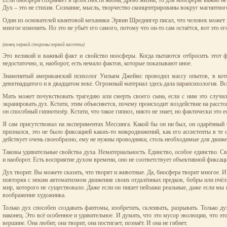
Если биосфера сохраняет в целостности жизнь, древо жизни, то для ноосферы важно не 
Дух – это не стихия. Сознание, мысль, творчество сконцентрированы вокруг магнитно
Один из основателей квантовой механики Эрвин Шредингер писал, что человек может з
многое изменить. Но это не убьёт его самого, потому что он-то сам остаётся, вот это е
(конец первой стороны первой кассеты)
Это великий и важный факт и свойство ноосферы. Когда пытаются отбросить этот фа
недостаточно, и, наоборот, есть немало фактов, которые показывают иное.
Знаменитый американский психолог Уильям Джеймс проводил массу опытов, в кото
девятнадцатого и в двадцатом веке. Огромный материал здесь дала парапсихология. Все
Мать может почувствовать трагедию или смерть своего сына, если с ним это случи
экранировать дух. Кстати, этим объясняется, почему происходит воздействие на рассто
он способный гипнотизёр. Кстати, что такое гипноз, никто не знает, но фактически это
Я сам присутствовал на экспериментах Мессинга. Какой бы он ни был, он одарённый б
признался, это не было фиксацией каких-то микродвижений, как его ассистенты в те с
действует очень своеобразно, ему не нужны проводники, столь необходимые для движе
Таковы удивительные свойства духа. Нематериальность. Единство, особое единство. С
и наоборот. Есть восприятие духом времени, оно не соответствует объективной фиксац
Дух творит. Вы можете сказать, что творят и животные. Да, биосфера творит многое. И 
повторяя с неким автоматизмом движения своих отдалённых предков, бобры или пчёлы д
мир, которого не существовало. Даже если он пишет пейзажи реальные, даже если мы в
воображение художника.
Только дух способен создавать фантомы, изобретать, склеивать, разрывать. Только д
наконец. Это всё особенное и удивительное. И думать, что это мусор эволюции, что эт
вершине. Она любит, она творит, она постигает, познаёт. И она не гибнет.