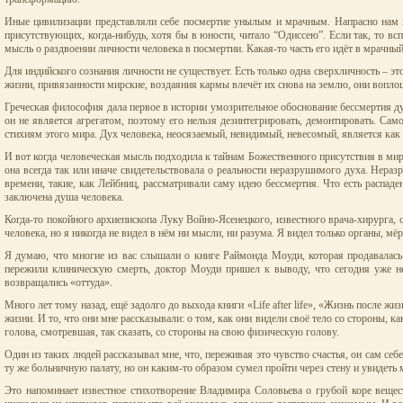
Иные цивилизации представляли себе посмертие унылым и мрачным. Напрасно нам пы
присутствующих, когда-нибудь, хотя бы в юности, читало “Одиссею”. Если так, то вс
мысль о раздвоении личности человека в посмертии. Какая-то часть его идёт в мрачный
Для индийского сознания личности не существует. Есть только одна сверхличность – э
жизни, привязанности мирские, воздаяния кармы влечёт их снова на землю, они воплощ
Греческая философия дала первое в истории умозрительное обоснование бессмертия души
он не является агрегатом, поэтому его нельзя дезинтегрировать, демонтировать. Са
стихиям этого мира. Дух человека, неосязаемый, невидимый, невесомый, является как 
И вот когда человеческая мысль подходила к тайнам Божественного присутствия в мир
она всегда так или иначе свидетельствовала о реальности неразрушимого духа. Нер
времени, такие, как Лейбниц, рассматривали саму идею бессмертия. Что есть распаден
заключена душа человека.
Когда-то покойного архиепископа Луку Войно-Ясенецкого, известного врача-хирурга, 
человека, но я никогда не видел в нём ни мысли, ни разума. Я видел только органы, м
Я думаю, что многие из вас слышали о книге Раймонда Моуди, которая продавалась 
пережили клиническую смерть, доктор Моуди пришел к выводу, что сегодня уже не
возвращались «оттуда».
Много лет тому назад, ещё задолго до выхода книги «Life after life», «Жизнь после ж
жизни. И то, что они мне рассказывали: о том, как они видели своё тело со стороны, 
голова, смотревшая, так сказать, со стороны на свою физическую голову.
Один из таких людей рассказывал мне, что, переживая это чувство счастья, он сам себ
ту же больничную палату, но он каким-то образом сумел пройти через стену и увидеть м
Это напоминает известное стихотворение Владимира Соловьева о грубой коре вещест