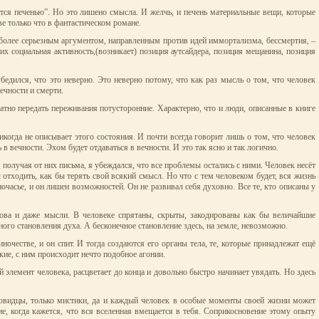
ится печенью”. Но это лишено смысла. И желчь, и печень материальные вещи, которые
е только что в фантастическом романе.
аиболее серьезным аргументом, направленным против идей иммортализма, бессмертия, –
их социальная активность,(возникает) позиция аутсайдера, позиция мещанина, позиция
едился, что это неверно. Это неверно потому, что как раз мысль о том, что человек
нечности и смерти.
атно передать переживания потусторонние. Характерно, что и люди, описанные в книге
когда не описывает этого состояния. И почти всегда говорит лишь о том, что человек
 в вечности. Эхом будет отдаваться в вечности. И это так ясно и так логично.
получая от них письма, я убеждался, что все проблемы остались с ними. Человек несёт
бы отходить, как бы терять свой всякий смысл. Но что с тем человеком будет, вся жизнь
часье, и он лишен возможностей. Он не развивал себя духовно. Все те, кто описаны у
слова и даже мысли. В человеке спрятаны, скрыты, закодированы как бы величайшие
о становления духа. А бесконечное становление здесь, на земле, невозможно.
ночестве, и он спит. И тогда создаются его органы тела, те, которые принадлежат ещё
гкие, с ним происходит нечто подобное агонии.
 элемент человека, расцветает до конца и довольно быстро начинает увядать. Но здесь
ясновидцы, только мистики, да и каждый человек в особые моменты своей жизни может
ие, когда кажется, что вся вселенная вмещается в тебя. Соприкосновение этому опыту