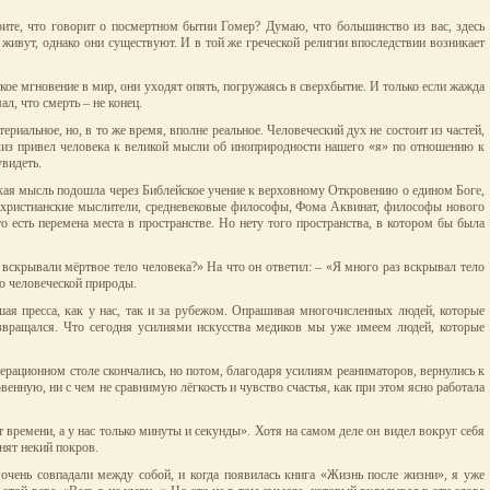
ите, что говорит о посмертном бытии Гомер? Думаю, что большинство из вас, здесь
 живут, однако они существуют. И в той же греческой религии впоследствии возникает
кое мгновение в мир, они уходят опять, погружаясь в сверхбытие. И только если жажда
л, что смерть – не конец.
риальное, но, в то же время, вполне реальное. Человеческий дух не состоит из частей,
нализ привел человека к великой мысли об иноприродности нашего «я» по отношению к
увидеть.
еская мысль подошла через Библейское учение к верховному Откровению о едином Боге,
ии христианские мыслители, средневековые философы, Фома Аквинат, философы нового
то есть перемена места в пространстве. Но нету того пространства, в котором бы была
 вскрывали мёртвое тело человека?» На что он ответил: – «Я много раз вскрывал тело
во человеческой природы.
шая пресса, как у нас, так и за рубежом. Опрашивая многочисленных людей, которые
озвращался. Что сегодня усилиями искусства медиков мы уже имеем людей, которые
операционном столе скончались, но потом, благодаря усилиям реаниматоров, вернулись к
венную, ни с чем не сравнимую лёгкость и чувство счастья, как при этом ясно работала
т времени, а у нас только минуты и секунды». Хотя на самом деле он видел вокруг себя
снят некий покров.
 очень совпадали между собой, и когда появилась книга «Жизнь после жизни», я уже