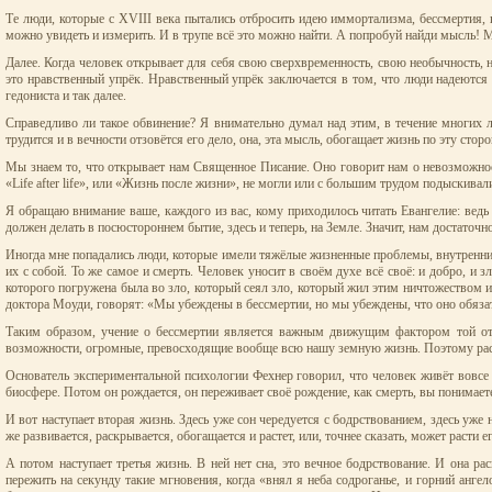
Те люди, которые с XVIII века пытались отбросить идею иммортализма, бессмертия, 
можно увидеть и измерить. И в трупе всё это можно найти. А попробуй найди мысль! М
Далее. Когда человек открывает для себя свою сверхвременность, свою необычность, 
это нравственный упрёк. Нравственный упрёк заключается в том, что люди надеются н
гедониста и так далее.
Справедливо ли такое обвинение? Я внимательно думал над этим, в течение многих л
трудится и в вечности отзовётся его дело, она, эта мысль, обогащает жизнь по эту стор
Мы знаем то, что открывает нам Священное Писание. Оно говорит нам о невозможности
«Life after life», или «Жизнь после жизни», не могли или с большим трудом подыскив
Я обращаю внимание ваше, каждого из вас, кому приходилось читать Евангелие: ведь 
должен делать в посюстороннем бытие, здесь и теперь, на Земле. Значит, нам достаточно
Иногда мне попадались люди, которые имели тяжёлые жизненные проблемы, внутренние, 
их с собой. То же самое и смерть. Человек уносит в своём духе всё своё: и добро, и з
которого погружена была во зло, который сеял зло, который жил этим ничтожеством и
доктора Моуди, говорят: «Мы убеждены в бессмертии, но мы убеждены, что оно обязате
Таким образом, учение о бессмертии является важным движущим фактором той ответ
возможности, огромные, превосходящие вообще всю нашу земную жизнь. Поэтому раскр
Основатель экспериментальной психологии Фехнер говорил, что человек живёт вовсе не
биосфере. Потом он рождается, он переживает своё рождение, как смерть, вы понимаете,
И вот наступает вторая жизнь. Здесь уже сон чередуется с бодрствованием, здесь уже
же развивается, раскрывается, обогащается и растет, или, точнее сказать, может расти е
А потом наступает третья жизнь. В ней нет сна, это вечное бодрствование. И она р
пережить на секунду такие мгновения, когда «внял я неба содроганье, и горний анге