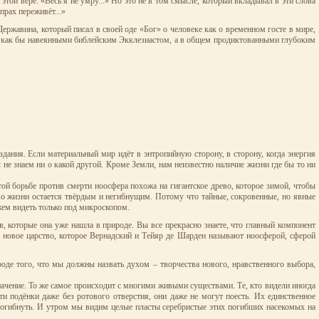
этой вере. «Весь я не умру...» Но это не в том смысле, который вкладывал в эти слова
рах переживёт...»
ржавина, который писал в своей оде «Бог» о человеке как о временном госте в мире,
ми, как бы навеянными библейским Экклезиастом, а в общем продиктованными глубоким
дания. Если материальный мир идёт в энтропийную сторону, в сторону, когда энергия
 не знаем ни о какой другой. Кроме Земли, нам неизвестно наличие жизни где бы то ни
ой борьбе против смерти ноосфера похожа на гигантское древо, которое зимой, чтобы
во жизни остается твёрдым и негибнущим. Потому что тайные, сокровенные, но явные
жем видеть только под микроскопом.
в, которые она уже нашла в природе. Вы все прекрасно знаете, что главный компонент
м новое царство, которое Вернадский и Тейяр де Шарден называют ноосферой, сферой
роде того, что мы должны назвать духом – творчества нового, нравственного выбора,
значение. То же самое происходит с многими живыми существами. Те, кто видели иногда
и подёнки даже без ротового отверстия, они даже не могут поесть. Их единственное
нь погибнуть. И утром мы видим целые пласты серебристые этих погибших насекомых на