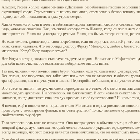
Альфред Рассел Уоллес, одновременно с Дарвином разработавший теорию эволюции пут
окружающей среде. Стремление к высшему познанию, стремление к бескорыстному знан
подвергает себя и опасности, и даже угрозе смерти.
Жизнь животного, хотя и имеет в себе элементарные элементы психики и сознания, он
надо, животное спокойно. Так, немецкий исследователь Шаллер, когда он жил в лесу 
кого прятаться. У них пища всегда под руками. У них, как бы мы теперь сказали, реш
Но если человек удовлетворил свои потребности, если он одет, сыт, если всё у него 
низко ставил человека. Что он обещал доктору Фаусту? Молодость, любовь, богатство, 
мгновения. Когда? Когда получил что-то?
Нет. Когда он отдал, когда он стал служить другим людям. Но напрасно Мефистофель д
для себя искал счастья, тот оказывается победителем низших начал.
Так вот, человек – «мятежный, ищет бури». Человек, если успокаивается, деградирует. 
Вся поэзия, всё искусство, вся тайна музыки – всё это не относится к области удов
трансформация, как в случае угля и алмаза. Перестройка небольшая, и получается алма
Это вовсе не значит, что дух человека порождается его телом. Я с самого начала с
может создать духовное. Ни логических, ни фактических. И если человек скажет вам, чт
кончился, но где доказательства, что дух прекратил своё существование? И, кроме того
Я помню, ещё в юности меня поразило слово Мопассана в одном романе или повести… Же
произойдет с точки зрения физики, а не беллетристики? Только изменение существова
свойственную ему сферу.
Тело человека ведь тоже не испаряется. Оно возвращается в объятия земли, в объятия
мощный фактор, дух человека, который меняет, искажает и украшает одновременно цел
всегда неожидан, что этот фактор является столь ничтожным, что он может быть ниже,