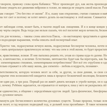
говорили, привожу слова врача Кабаниса: “Мозг производит дух, как желчь производ
ожно увидеть все движения нейронов в голове, но никогда не увидеть самой мысли. Разв
нам говорят: “Это бегство от жизни”. И я, скажу вам откровенно, считаю главным и н
а тот свет и поэтому не хотят ничего делать по-настоящему в этой жизни. Снижается 
ет наблюдая сотни, может быть, и тысячи людей как священник. И я в конце концов уб
ону черты смерти. Ведь тогда уже нельзя сказать, что всё поглотит жерло вечности, беско
 для человека, – таковы слова апостола Павла, – по-настоящему представить и адекв
али подходящие выражения, чтобы описать свой посмертный опыт.
Христос там, подразумевая вечную жизнь, подразумевая бессмертие человека, почти ни
 знать центральную практическую истину: что мы сеем в этой жизни, то будет прорастать
нравственные, всякие. И они пытались решить это, уехав из страны куда-то далеко. Но 
ло, и ничтожество, и величие. Естественно, ничтожество будет как бы перегорать, как 
 элементарными стихиями, элементарными потребностями? Вот всё это отрублено в одно
льно отражает в себе нашу жизнь, два элемента – любовь и мудрость, познание».
ственности, которую человек несет за себя, за других, за свои деяния, за свои 
ытие этих возможностей ожидается лишь в процессе бесконечной эволюции, бесконечног
 один раз, а три раза. Первый раз он живёт девять месяцев в утробе матери, он в оди
 почему. Ребёнок задыхается, он отрывается от матери и, пока у него не раскрылись лё
 не одиночество, а общение с определённым кругом людей. Здесь физическое, биосферный
го духовное начало.
аспахнута для бесчисленного количества духовных существ. Только пророки, только 
лов полет, и гад морских подводный ход, и дольней лозы прозябанье». В такое мгновен