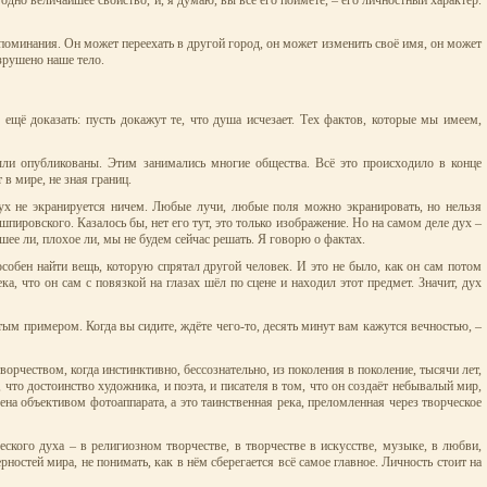
одно величайшее свойство, и, я думаю, вы все его поймёте, – его личностный характер.
поминания. Он может переехать в другой город, он может изменить своё имя, он может
азрушено наше тело.
ещё доказать: пусть докажут те, что душа исчезает. Тех фактов, которые мы имеем,
ли опубликованы. Этим занимались многие общества. Всё это происходило в конце
в мире, не зная границ.
дух не экранируется ничем. Любые лучи, любые поля можно экранировать, но нельзя
пировского. Казалось бы, нет его тут, это только изображение. Но на самом деле дух –
ошее ли, плохое ли, мы не будем сейчас решать. Я говорю о фактах.
особен найти вещь, которую спрятал другой человек. И это не было, как он сам потом
а, что он сам с повязкой на глазах шёл по сцене и находил этот предмет. Значит, дух
ым примером. Когда вы сидите, ждёте чего-то, десять минут вам кажутся вечностью, –
ворчеством, когда инстинктивно, бессознательно, из поколения в поколение, тысячи лет,
что достоинство художника, и поэта, и писателя в том, что он создаёт небывалый мир,
ена объективом фотоаппарата, а это таинственная река, преломленная через творческое
еского духа – в религиозном творчестве, в творчестве в искусстве, музыке, в любви,
ностей мира, не понимать, как в нём сберегается всё самое главное. Личность стоит на