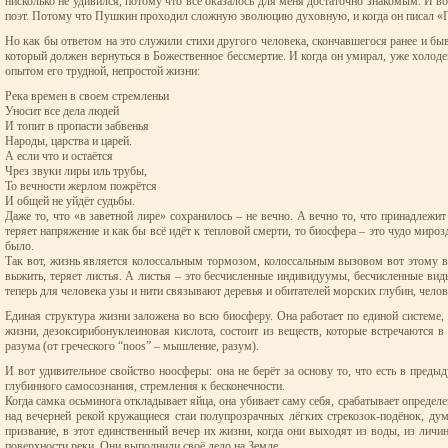
нисколько не удивился, потому что всё оказалось для меня достаточно знакомым. И воо
поэт. Потому что Пушкин проходил сложную эволюцию духовную, и когда он писал «Пам
Но как бы ответом на это служили стихи другого человека, скончавшегося ранее и б
который должен вернуться в Божественное бессмертие. И когда он умирал, уже холод
опытом его трудной, непростой жизни:
Река времен в своем стремленьи
Уносит все дела людей
И топит в пропасти забвенья
Народы, царства и царей.
А если что и остаётся
Чрез звуки лиры иль трубы,
То вечности жерлом пожрётся
И общей не уйдёт судьбы.
Даже то, что «в заветной лире» сохранилось – не вечно. А вечно то, что принадлеж
теряет напряжение и как бы всё идёт к тепловой смерти, то биосфера – это чудо миро
было.
Так вот, жизнь является колоссальным тормозом, колоссальным вызовом вот этому во
выжить, теряет листья. А листья – это бесчисленные индивидуумы, бесчисленные ви
теперь для человека узы и нити связывают деревья и обитателей морских глубин, чело
Единая структура жизни заложена во всю биосферу. Она работает по единой системе, 
жизни, дезоксирибонуклеиновая кислота, состоит из веществ, которые встречаются 
разума (от греческого “noos” – мышление, разум).
И вот удивительное свойство ноосферы: она не берёт за основу то, что есть в пред
глубинного самосознания, стремления к бесконечности.
Когда самка осьминога откладывает яйца, она убивает саму себя, срабатывает определ
над вечерней рекой кружащиеся стаи полупрозрачных лёгких стрекозок-подёнок, дум
призвание, в этот единственный вечер их жизни, когда они выходят из воды, из личи
поверхности реки. Они выполнили своё дело на Земле.