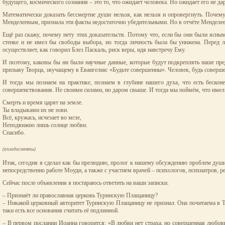
будущего, космического сознания – это то, что ожидает человека. Но ожидает его не дар
Математически доказать бессмертие души нельзя, как нельзя и опровергнуть. Почем
Менделеевым, признала эти факты недостаточно убедительными. Но в отчёте Менделеев 
Ещё раз скажу, почему нету этих доказательств. Потому что, если бы они были ясны
стенке и не имел бы свободы выбора, но тогда личность была бы унижена. Перед ли
осуществляет, как говорил Блез Паскаль, риск веры, идя навстречу Ему.
И поэтому, каковы бы ни были научные данные, которые будут подкреплять наше предс
призыву Творца, звучащему в Евангелии: «Будьте совершенны». Человек, будь соверше
И тогда мы познаем на практике, познаем в глубине нашего духа, что есть бескон
совершенствования. Не своими силами, но даром свыше. И тогда мы поймём, что имел 
Смерть и время царят на земле.
Ты владыками их не зови.
Всё, кружась, исчезает во мгле,
Неподвижно лишь солнце любви.
Спасибо.
(аплодисменты)
Итак, сегодня я сделал как бы прелюдию, пролог к нашему обсуждению проблем души
непосредственно работе Моуди, а также с участием врачей – психологов, психиатров, р
Сейчас после объявления я постараюсь ответить на ваши записки.
– Признаёт ли православная церковь Туринскую Плащаницу?
– Никакой церковный авторитет Туринскую Плащаницу не признал. Она почитаема в Тур
таки есть все основания считать её подлинной.
– В первом послании Иоанна говорится: «В любви нет страха, но совершенная любовь 