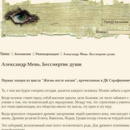
Предсказания
Поиск:
.
::
::
::
Тонос
Аномалии
Реинкарнация
Александр Мень. Бессмертие души
Александр Мень. Бессмертие души
Первая лекция из цикла "Жизнь после жизни", прочитанная в ДК Серафимовича
То, о чем мы будем говорить сегодня, касается каждого человека. Можно забыть о крат
Когда человек ставит перед собой высокие идеалы, цели большие, он часто забывает 
учение о том, что человеческий дух неразрушим. Между тем, это стремление к уничто
все этапы цивилизации, все общества имели эту мысль, эту идею и эту веру.
Когда археологи открывают древние захоронения людей каменного века, они находят и
жизнь. Древние религии Египта, Вавилона, Индии, Греции всегда стояли на твёрдой по
Это соборный, коллективный опыт всего человеческого рода. Для древнего египтянина 
трансформацию.