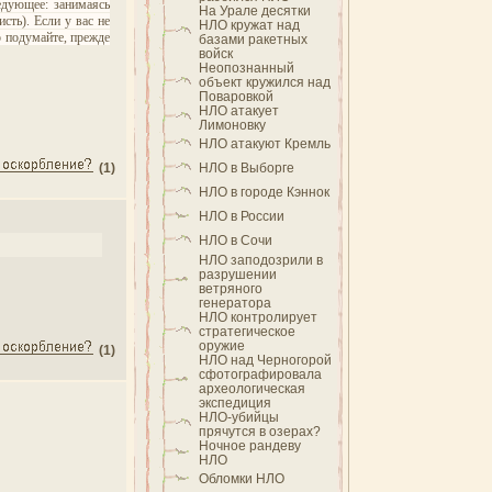
едующее: занимаясь
На Урале десятки
сть). Если у вас не
НЛО кружат над
о подумайте, прежде
базами ракетных
войск
Неопознанный
объект кружился над
Поваровкой
НЛО атакует
Лимоновку
НЛО атакуют Кремль
(1)
НЛО в Выборге
НЛО в городе Кэннок
НЛО в России
НЛО в Сочи
НЛО заподозрили в
разрушении
ветряного
генератора
НЛО контролирует
стратегическое
оружие
(1)
НЛО над Черногорой
сфотографировала
археологическая
экспедиция
НЛО-убийцы
прячутся в озерах?
Ночное рандеву
НЛО
Обломки НЛО