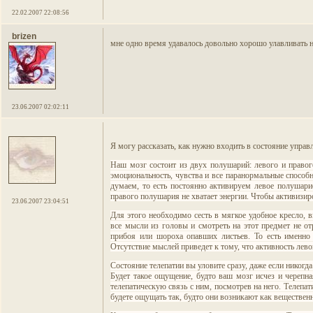
22.02.2007 22:08:56
brizen
мне одно время удавалось довольно хорошо улавливать н
23.06.2007 02:02:11
Я могу рассказать, как нужно входить в состояние управ
Наш мозг состоит из двух полушарий: левого и правого.
эмоциональность, чувства и все паранормальные способ
думаем, то есть постоянно активируем левое полушари
правого полушария не хватает энергии. Чтобы активизир
23.06.2007 23:04:51
Для этого необходимо сесть в мягкое удобное кресло, 
все мысли из головы и смотреть на этот предмет не о
прибоя или шороха опавших листьев. То есть именно 
Отсутствие мыслей приведет к тому, что активность левог
Состояние телепатии вы уловите сразу, даже если никогда
Будет такое ощущение, будто ваш мозг исчез и черепна
телепатическую связь с ним, посмотрев на него. Телепа
будете ощущать так, будто они возникают как веществен