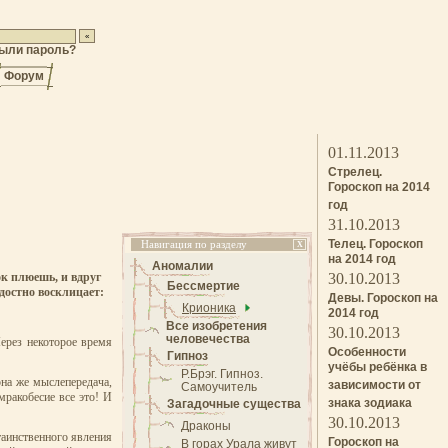
ыли пароль?
Форум
01.11.2013
Стрелец.
Гороскоп на 2014
год
31.10.2013
Телец. Гороскоп
Навигация по разделу
X
на 2014 год
Аномалии
ок плюешь, и вдруг
30.10.2013
Бессмертие
адостно восклицает:
Девы. Гороскоп на
Крионика
2014 год
Все изобретения
30.10.2013
человечества
Через некоторое время
Особенности
Гипноз
учёбы ребёнка в
Р.Брэг. Гипноз.
она же мыслепередача,
зависимости от
Самоучитель
мракобесие все это! И
знака зодиака
Загадочные существа
30.10.2013
Драконы
таинственного явления
Гороскоп на
В горах Урала живут