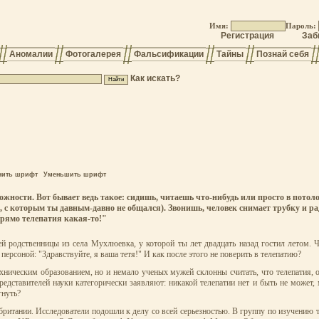
Имя:
Пароль:
Регистрация
Заб
Аномалии
Фотогалерея
Фальсификации
Тайны
Познай себя
Как искать?
чить шрифт
Уменьшить шрифт
ожности. Вот бывает ведь такое: сидишь, читаешь что-нибудь или просто в потол
ща, с которым ты давным-давно не общался). Звонишь, человек снимает трубку и р
 Прямо телепатия какая-то!"
ней родственницы из села Мухлюевка, у которой ты лет двадцать назад гостил летом. 
персоной: "Здравствуйте, я ваша тетя!" И как после этого не поверить в телепатию?
хническим образованием, но и немало ученых мужей склонны считать, что телепатия, 
редставителей науки категорически заявляют: никакой телепатии нет и быть не может, 
гнуть?
обритании. Исследователи подошли к делу со всей серьезностью. В группу по изучению 