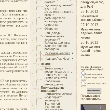
ий стал юный телепат
гномы?
следующий год
Где живут драконы?
для Рыб
[скептик]
кберн, признался, что
29.10.2013
До выхода на сушу в
ы были и возникли из
океане
Близнецы и
торую им не терпится
доминировали
карьерный рост
восьмирукие
могут рассчитывать на
27.10.2013
существа
бить охоту проводить
Оборотни
Мужское имя.
Птицелюди -
Адриан - тайна
ессор Л.Л. Васильев в
боковая ветвь
имени
елепатии, описываются
эволюции?
26.10.2013
ых существ, так как в
Тайна загадочных
существ еще не
Мужское имя.
разгадана
Авдей - тайна
 доклад о результатах
Снежный человек
имени
ажинский. Результаты,
Чудище Лох-Несс
ты зарубежных ученых,
а активнее взяться за
Земля
я биофизики АН СССР,
Что такое Большой
Земля готова
адронный коллайдер?
яда экспериментов он
повернуться вспять
Важный эксперимент
Через 50 лет на
Земле начнется
Оружие/орудие "Конца
света"
СССР под руководством
глобальное
Выуживание бюджетных
тва обороны на улице
похолодание
денег
Происхождение
с животными, так и с
Вселенной
телепат" из Харькова
Британские ученые
ли в восторге. Но тут
Предыдущие
моделируют
голосования...
эксперимента он был в
эволюцию
Вселенной
Вселенная
дить опыты, во время