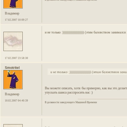
Владимир
17.02.2007 10:09:27
и не только :))))))))))))))))))) (этим баловством занималс
17.02.2007 23:58:30
Smotritel
и не только :))))))))))))))))))) (этим баловством за
Вы можете описать, хотя бы примерно, как вы это дела
упускать шанса расспросить вас :)
Владимир
18.02.2007 04:40:39
В должности заведующего Машиной Времени