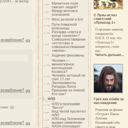
О ДЕЛАЮ -- не мастер
Магнитное поле
сжигает людей?
Между мозгом и
сознанием
С Луны исчез
советский
Мозг, религия и Бог
«Луноход-1»
Пути Алмазной
колесницы
О пропаже заявили
Разгадка «света в
специалисты
конце тоннеля»?
НАСА. О том, что
Совершенствование
(1)
«Луноход-1»
«естества» и
потерялся, стало
совершенствование
«жизни»
изв...
Читать дальше...
Ходячие феномены
Человек —
миниатюрное
воплощение
Космоса?
Человек, который не
спит 17 лет
Эксперименты
Ричарда Ланга
Призраки за спиной.
(1)
Кто они?
НЛО
Грех как алиби за
наслаждение
НЛО в программе
гами. :)))
"Вести"
Рецензия на фильм
Над Читой пролетел
«Остров» Павла
НЛО
Лунгина
НЛО над Таллинном
вызвал оживление
Познающий себя
(1)
NASA спонсирует
самого и свои