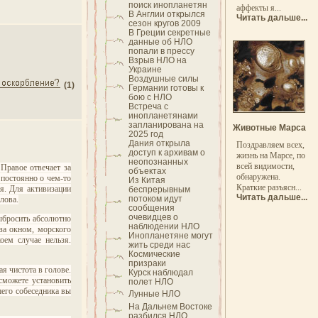
поиск инопланетян
аффекты я...
В Англии открылся
Читать дальше...
сезон кругов 2009
В Греции секретные
данные об НЛО
попали в прессу
Взрыв НЛО на
Украине
Воздушные силы
(1)
Германии готовы к
бою с НЛО
Встреча с
инопланетянами
запланирована на
Животные Марса
2025 год
Дания открыла
Поздравляем всех,
доступ к архивам о
жизнь на Марсе, по
неопознанных
всей видимости,
 Правое отвечает за
объектах
обнаружена.
 постоянно о чем-то
Из Китая
Краткие разъясн...
я. Для активизации
беспрерывным
Читать дальше...
потоком идут
лова.
сообщения
очевидцев о
выбросить абсолютно
наблюдении НЛО
за окном, морского
Инопланетяне могут
оем случае нельзя.
жить среди нас
Космические
призраки
я чистота в голове.
Курск наблюдал
 сможете установить
полет НЛО
шего собеседника вы
Лунные НЛО
На Дальнем Востоке
разбился НЛО