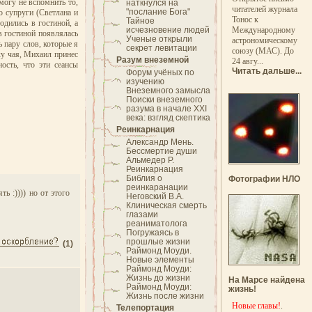
могу не вспомнить то,
наткнулся на
читателей журнала
"послание Бога"
о супруги (Светлана и
Тонос к
Тайное
дились в гостиной, а
исчезновение людей
Международному
в гостиной появлялась
Ученые открыли
астрономическому
 пару слов, которые я
секрет левитации
союзу (МАС). До
ку чая, Михаил принес
Разум внеземной
24 авгу...
ость, что эти сеансы
Читать дальше...
Форум учёных по
изучению
Внеземного замысла
Поиски внеземного
разума в начале XXI
века: взгляд скептика
Реинкарнация
Александр Мень.
Бессмертие души
Альмедер Р.
Реинкарнация
Библия о
Фотографии НЛО
реинкаранации
ь :)))) но от этого
Неговский В.А.
Клиническая смерть
глазами
реаниматолога
Погружаясь в
прошлые жизни
(1)
Раймонд Моуди.
Новые элементы
Раймонд Моуди:
Жизнь до жизни
На Марсе найдена
Раймонд Моуди:
жизнь!
Жизнь после жизни
Новые главы!
.
Телепортация