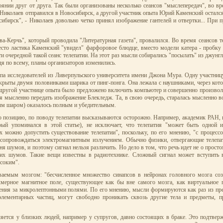
оянии друг от друга. Так были организованы несколько сеансов "мыслепередач", во в
л Николаев отправился в Новосибирск, а другой участник опыта Юрий Каменский осталс
сибирск", - Николаев довольно четко принял изображение гантелей и отвертки... При 
а-Керчь", который проводила "Литературная газета", провалился. Во время сеансов 
есто ластика Каменский "увидел" фарфоровое блюдце, вместо модели катера - пробку 
и очередной такой сеанс телепатии. На этот раз мысли собирались "посылать" из джунгл
дя по всему, планы организаторов изменились.
уппа исследователей из Ливерпульского университета имени Джона Мура. Одну участни
крыты двумя половинками шарика от пинг-понга. Она лежала с наушниками, через кото
е другой участнице опыта было предложено включить компьютер и совершенно произвол
я мысленно передать изображение Блекледж. Та, в свою очередь, старалась мысленно 
ным шаром) оказалось полным и убедительным.
ю позицию, по поводу телепатии высказываются осторожно. Например, академик РАН, 
рый упоминался в этой статье), не исключает, что телепатия "может быть одной 
ях можно допустить существование телепатии", поскольку, по его мнению, "с процес
 сопровождаться электромагнитным излучением. Обычно физики, отвергающие телепат
я шумов, и поэтому сигнал нельзя различить. Но дело в том, что речь идет не о просто
щих шумов. Такие вещи известны в радиотехнике. Сложный сигнал может вступить 
ысоким".
ваемым мозгом: "бесчисленное множество синапсов в нейронах головного мозга со
ерное магнитное поле, существующее как бы вне самого мозга, как виртуальное п
дения за микролептонными полями. По его мнению, мысли формируются как раз из пре
лементарных частиц, могут свободно проникать сквозь другие тела и предметы, пр
ляется у близких людей, например у супругов, давно состоящих в браке. Это подтве