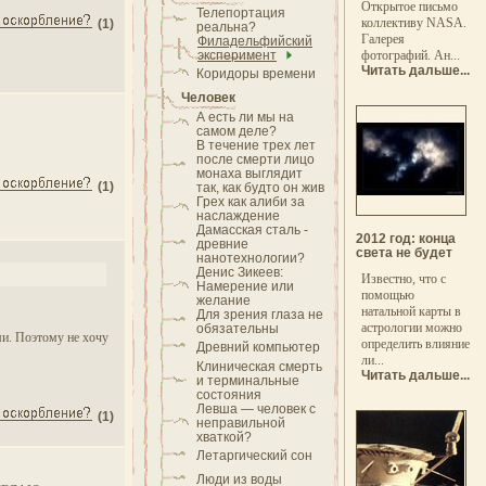
Открытое письмо
Телепортация
коллективу NASA.
(1)
реальна?
Галерея
Филадельфийский
эксперимент
фотографий. Ан...
Читать дальше...
Коридоры времени
Человек
А есть ли мы на
самом деле?
В течение трех лет
после смерти лицо
монаха выглядит
(1)
так, как будто он жив
Грех как алиби за
наслаждение
Дамасская сталь -
2012 год: конца
древние
света не будет
нанотехнологии?
Денис Зикеев:
Известно, что с
Намерение или
помощью
желание
натальной карты в
Для зрения глаза не
астрологии можно
обязательны
ми. Поэтому не хочу
определить влияние
Древний компьютер
ли...
Клиническая смерть
Читать дальше...
и терминальные
состояния
Левша — человек с
(1)
неправильной
хваткой?
Летаргический сон
Люди из воды