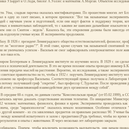
ики У.Баррет и О.Лодж, биолог А.Уоллес и математик А.Морган. Объектом исследован
сти. Увы, сладкая парочка оказалась мистификаторами. По прошествии многих лет Блэ
л в одну из газет письмо, в котором признался: "Все так называемые эксперимент
юдей с научным умом и подготовкой, если они ищут фактов в поддержку теории, ко
ытных и внимательных наблюдателей, то с какими же шансами дальнейшие изыскатели 
чем они со Смитом - недель". Казалось бы, эти откровения должны были навсегда от
 лишь вздохнули ученые мужи. И эксперименты продолжили.
азу. В 1926 г. президент Ленинградского общества естествоиспытателей, физиолог, проф
ет ли "мозговое радио"?". В этой главе, кроме случаев так называемой спонтанной т
и не увенчались успехом - Васильев не смог зафиксировать электромагнитное поле жив
все-таки есть.
миром Бехтеревым в Ленинградском институте по изучению мозга. В 1929 г. он сделал
зга и психической деятельности. В это же время похожие опыты проводил инженер Б.К
ения передачи мыслей на расстояние. Вероятно, их исследования, а также эксперимен
оветское правительство на то, чтобы в 1932 г. поручить Ленинградскому институту мозг
возложено на профессора Васильева. Соответствующий приказ получила и Лаборатори
 потому получившей гриф "секретно", был профессор С.Турлыгин. После проведения р
кий агент, устанавливающий взаимодействие двух организмов между собой".
. В середине 60-х годов, по данным газеты "Комсомольская правда" (от 05.02.1999), в 
ытались научно доказать существование явления телепатии. По инициативе Министерс
2 человек: математики, физиологи, физики и врачи. Эксперименты проводились как 
вича, среди "парапсихологов" оказалось немало мошенников. Особенно отличился "
другой комнате - из ста завяленных предметов он правильно распознал 90. Ученые бы
е между комнатой испытуемого и залом с предметами (Рудь требовал, чтобы во время 
результатов и опыты с животными. И через несколько лет лабораторию закрыли.
 собирались. Причем, чтобы исключить возможность надувательств, они начали прово