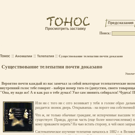
Предсказания
Просмотреть заставку
Поиск:
.
::
::
::
Тонос
Аномалии
Телепатия
Существование телепатии почти доказано
Существование телепатии почти доказано
Увели
Вероятно почти каждый из нас замечал за собой некоторые телепатические возм
внутренний голос тебе говорит - набери номер того-то (допустим, своего товари
"Опа, ну надо же! А я как раз о тебе думал! Уже сам звонить собирался! Чудеса!
Или ни с того ни с сего возникает у тебя в голове образ даль
раздается звонок дверь. Открываешь - на пороге она собственной 
Что ж, не только обычные граждане, не испорченные высшим те
существует. Правда, другая часть (еще более многочисленная) п
кому прикажете верить? На чью встать сторону, в чей окоп запры
Систематическое изучение телепатии началось в 1882 г. в Велик