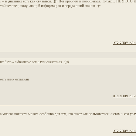
.ru -- в дневнике есть как связаться. :))) Нет проблем и пообщаться. Только... НЕ Я ЭТ
стой человек, получающий информацию и передающий знания. :)~
 li.ru -- в дневнике есть как связаться. :)))
 хоть линк оставили
ма многое показать может, особливо для тех, кто знает как пользоваться инетом и его услу