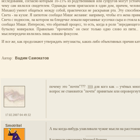
исследования, согласно которым 10-15% из родственников или супругов могут устой
чему сам являлся свидетелем. Однажды меня пригласили в один дом, причем, человек
Михаил) умеют общаться между собой, практически не раскрывая рта. Эту способно
Света - на кухне. Я шепотом сообщал Мише желание: например, чтобы его жена прине
Света с подносом, на котором на блюдечке лежали нарезанные кусочки сыра и стояла в
сообщал Мише. Интересно, что обратный процесс, то есть, когда в роли "передающег
бутылку минералки. Правильно "прочитать" он смог только одно слово из пяти...
мыслепередачи являлись лишь ловким фокусом.
И все же, как продолжают утверждать энтузиасты, каких-либо объективных причин кате
Автор:
Вадим Самокатов
почему это "почти"??? :)))) для кого как -- учёных мн
вопрос не становится "почти" принятым или опровергнут
17.02.2007 04:49:32
Smotritel
А вы когда-нибудь улавливали чужие мысли на расстоянии
В должности заведующего Машиной Времени