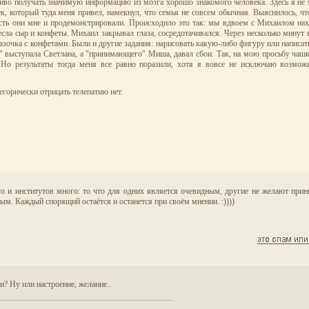
чиво получать значимую информацию из мозга хорошо знакомого человека. Здесь я не 
, который туда меня привел, намекнул, что семья не совсем обычная. Выяснилось, чт
сть они мне и продемонстрировали. Происходило это так: мы вдвоем с Михаилом нахо
сла сыр и конфеты. Михаил закрывал глаза, сосредотачивался. Через несколько минут 
азочка с конфетами. Были и другие задания: нарисовать какую-либо фигуру или написать
о" выступала Светлана, а "принимающего" Миша, давал сбои. Так, на мою просьбу чаш
 Но результаты тогда меня все равно поразили, хотя я вовсе не исключаю возможн
горически отрицать телепатию нет.
ого и институтов много: то что для одних является очевидным, другие не желают принят
ым. Каждый спорящий остаётся и останется при своём мнении. :))))
? Ну или настроение, желание..