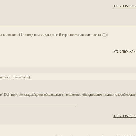
я и занимаюсь) Потому и заглядаю до сей странности, апосля вас-то :))))
нимался и занимаюсь)
ете? Всё-таки, не каждый день общаешься с человеком, обладающим такими способностя