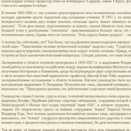
вошли видные ученые: профессор этики их Кембриджа Г.Сиджуик, химик У.Крукс, физ
Смит и его напарник Блэкберн.
В течение 1882-1884 гг. они успешно демонстрировали свои телепатические способно
молодые дарования просто подшутили над солидными учеными. В 1911 г. он написа
бескорыстного желания двух юнцов показать, насколько просто бывает обмануть л
доказать". "Если двое юнцов, подготовившись за неделю, сумели обмануть столь оп
большой успех в разоблачении "сенситивов", практиковавшихся большее число лет, 
телепатические опыты. Однако этого не случилось. "И на старуху бывает проруха", -
А почему бы, собственно, нет? Тем более, что под феномен начали подводить научную б
своей книге "Таинственные явления человеческой психики" выделил главу "Существу
попытки зарегистрировать электромагнитные поля вокруг головы человека. Правда, он
то время не было высокочувствительной аппаратуры. Сегодня доказано, что такие поля 
Эксперименты в области телепатии проводились в 1919-1927 гг. и академиком Влади
своей работы по мысленному воздействию между людьми на конференции Института мо
полученные Бехтеревым и Кажинским, вроде бы подтверждали факт существования явл
в числе которых был известный парапсихолог, профессор Джозеф Бэнкс Райн, подвигли с
экспериментальные исследования в области телепатии. Научное руководство было 
возглавляемая академиком П.Лазоревым. Исполнителем темы, заказанной военными, а
высказался так: "Приходиться признать, что действительно существует некий физичес
Руководство страны Советов, судя по всему, телепатией интересовалось очень серьезно
академика Иосифа Эйдеймана работала секретная лаборатория, сотрудники которой п
Нижегородской в Москве был создан секретный "ящик #241", в котором трудились 1
людьми. По свидетельству одного из бывших сотрудников "ящика" Кирилла Леонто
Владимир Рудь. Этот человек практически безошибочно называл вещи, находящиеся в 
выяснилось, что "телепат" умудрился просверлить микроскопическую дырочку в стен
комнате один, а предметы находились в смежном помещении). Не дали положительных 
Тем не менее, от попыток доказать феномен энтузиасты этого дела отказываться не