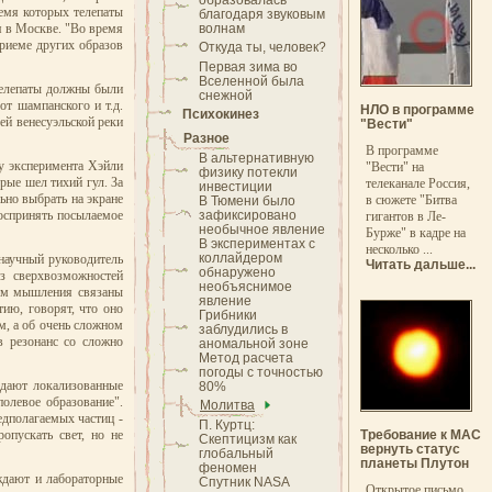
образовалась
ремя которых телепаты
благодаря звуковым
я в Москве. "Во время
волнам
приеме других образов
Откуда ты, человек?
Первая зима во
Вселенной была
телепаты должны были
снежной
от шампанского и т.д.
НЛО в программе
Психокинез
ей венесуэльской реки
"Вести"
Разное
В программе
В альтернативную
цу эксперимента Хэйли
"Вести" на
физику потекли
рые шел тихий гул. За
телеканале Россия,
инвестиции
ьно выбрать на экране
в сюжете "Битва
В Тюмени было
воспринять посылаемое
зафиксировано
гигантов в Ле-
необычное явление
Бурже" в кадре на
В экспериментах с
несколько ...
коллайдером
научный руководитель
Читать дальше...
обнаружено
из сверхвозможностей
необъяснимое
сом мышления связаны
явление
ию, говорят, что оно
Грибники
м, а об очень сложном
заблудились в
в резонанс со сложно
аномальной зоне
Метод расчета
погоды с точностью
здают локализованные
80%
олевое образование".
Молитва
дполагаемых частиц -
П. Куртц:
опускать свет, но не
Требование к МАС
Скептицизм как
вернуть статус
глобальный
планеты Плутон
феномен
рждают и лабораторные
Спутник NASA
Открытое письмо