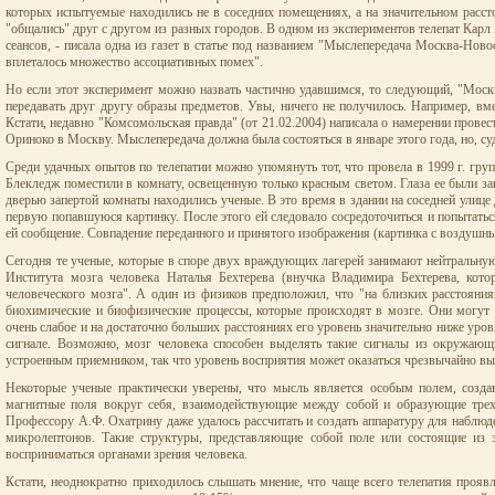
которых испытуемые находились не в соседних помещениях, а на значительном расст
"общались" друг с другом из разных городов. В одном из экспериментов телепат Кар
сеансов, - писала одна из газет в статье под названием "Мыслепередача Москва-Ново
вплеталось множество ассоциативных помех".
Но если этот эксперимент можно назвать частично удавшимся, то следующий, "Москв
передавать друг другу образы предметов. Увы, ничего не получилось. Например, вм
Кстати, недавно "Комсомольская правда" (от 21.02.2004) написала о намерении провест
Ориноко в Москву. Мыслепередача должна была состояться в январе этого года, но, су
Среди удачных опытов по телепатии можно упомянуть тот, что провела в 1999 г. гр
Блекледж поместили в комнату, освещенную только красным светом. Глаза ее были за
дверью запертой комнаты находились ученые. В это время в здании на соседней улиц
первую попавшуюся картинку. После этого ей следовало сосредоточиться и попытатьс
ей сообщение. Совпадение переданного и принятого изображения (картинка с воздуш
Сегодня те ученые, которые в споре двух враждующих лагерей занимают нейтральну
Института мозга человека Наталья Бехтерева (внучка Владимира Бехтерева, кото
человеческого мозга". А один из физиков предположил, что "на близких расстояни
биохимические и биофизические процессы, которые происходят в мозге. Они могут
очень слабое и на достаточно больших расстояниях его уровень значительно ниже уровн
сигнале. Возможно, мозг человека способен выделять такие сигналы из окружаю
устроенным приемником, так что уровень восприятия может оказаться чрезвычайно в
Некоторые ученые практически уверены, что мысль является особым полем, созда
магнитные поля вокруг себя, взаимодействующие между собой и образующие трехм
Профессору А.Ф. Охатрину даже удалось рассчитать и создать аппаратуру для наблю
микролептонов. Такие структуры, представляющие собой поле или состоящие из э
восприниматься органами зрения человека.
Кстати, неоднократно приходилось слышать мнение, что чаще всего телепатия прояв