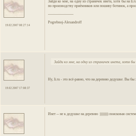
Зайди ко мне, на одну из страничек инета, хотя бы на li
по производству приёмников или пошиву ботинок, а про
---------------------
Pogrebnoj-Alexandroff
19.02.2007 08:27:14
Зайди ко мне, на одну из страничек инета, хотя бы на
Ну, li.ru - это всё-равно, что на деревню дедушке. Вы бы
19.02.2007 17:08:37
Инет -- не к дедушке на деревню :))))))) поисковая систе