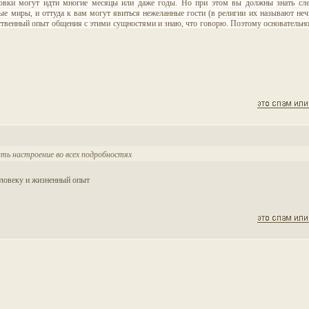
ировки могут идти многие месяцы или даже годы. Но при этом вы должны знать сл
ые миры, и оттуда к вам могут явиться нежеланные гости (в религии их называют нечи
обственный опыт общения с этими сущностями и знаю, что говорю. Поэтому основательн
ать настроение во всех подробностях
человеку и жизненный опыт