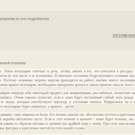
астроение во всех подробностях
ляемой телепатии.
 Левое полушарие отвечает за речь, логику, анализ и все, что относится к рассудку.
ности (в том числе и за телепатию). В обычном состоянии бодрствующего сознания мы
е. Поэтому основные затраты энергии приходятся на работу именно левого полушари
овать правое полушарие, необходимо прекратить думать в самом прямом смысле этого с
выбрать впереди себя некоторый предмет для концентрации, расслабиться, полностью 
трываясь. Очень хорошо помогает, если в ушах будет постоянный слабый звук дождя 
те звуки, которые способствуют переходу в состояние гипноза. Напрягаться ни в к
о полушария будет снижаться, а правого - расти.
 раньше с ним знакомы не были. Его можно описать так: абсолютная пустота и кристальна
я коробка абсолютно пуста. Если в этот момент в комнате с вами будет человек, вы
тия каким-то образом связана со зрением (по крайней мере у меня). При этом мысли ва
ные фигурки в кристально чистой пустоте вашей головы.