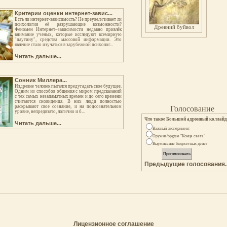
Критерии оценки интернет-завис...
Есть ли интернет-зависимость? Не преувеличивает ли
психология её разрушающие возможности?
Древний буйвол
Феномен Интернет–зависимости недавно привлёк
внимание ученых, которые исследуют всемирную
"паутину", средства массовой информации. Это
явление стало изучаться в зарубежной психолог...
Читать дальше...
Сонник Миллера...
Издревне человек пытался предугадать свое будущее.
Одним из способов общения с миром предсказаний
с тех самых незапамятных времен и до сего времени
считаются сновидения. В них люди полностью
раскрывают свое сознание, и на подсознательном
Голосование
уровне, непредвзято, логично и б...
Что такое Большой адронный коллайд
Читать дальше...
Важный эксперимент
Оружие/орудие "Конца света"
Выуживание бюджетных денег
Предыдущие голосования..
Лицензионное соглашение