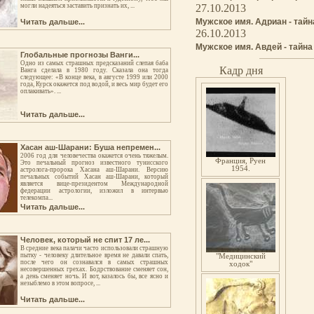
могли надеяться заставить признать их, ...
27.10.2013
Мужское имя. Адриан - тайн
Читать дальше...
26.10.2013
Мужское имя. Авдей - тайна
Глобальные прогнозы Ванги...
Одно из самых страшных предсказаний слепая баба
Кадр дня
Ванга сделала в 1980 году. Сказала она тогда
следующее: «В конце века, в августе 1999 или 2000
года, Курск окажется под водой, и весь мир будет его
оплакивать». ...
Читать дальше...
Хасан аш-Шарани: Буша непремен...
2006 год для человечества окажется очень тяжелым.
Франция, Руен
Это печальный прогноз известного тунисского
1954.
астролога-пророка Хасана аш-Шарани. Версию
печальных событий Хасан аш-Шарани, который
является вице-президентом Международной
федерации астрологии, изложил в интервью
телекомпа...
Читать дальше...
Человек, который не спит 17 ле...
В средние века палачи часто использовали страшную
пытку - человеку длительное время не давали спать,
"Медицинский
после чего он сознавался в самых страшных
ходок"
несовершенных грехах. Бодрствование сменяет сон,
а день сменяет ночь. И вот, казалось бы, все ясно и
незыблемо в этом вопросе, ...
Читать дальше...