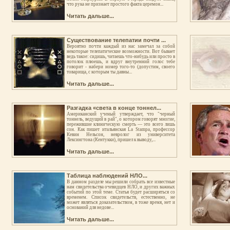
что рука не признает простого факта церемон...
Читать дальше...
Существование телепатии почти ...
Вероятно почти каждый из нас замечал за собой
некоторые телепатические возможности. Вот бывает
ведь такое: сидишь, читаешь что-нибудь или просто в
потолок плюешь, и вдруг внутренний голос тебе
говорит - набери номер того-то (допустим, своего
товарища, с которым ты давны...
Читать дальше...
Разгадка «света в конце тоннел...
Американский ученый утверждает, что "черный
тоннель, ведущий в рай", о котором говорят многие,
пережившие клиническую смерть — это всего лишь
сон. Как пишет итальянская La Stampa, профессор
Кевин Нельсон, невролог из университета
Лексингтона (Кентукки), пришел к выводу,...
Читать дальше...
Таблица наблюдений НЛО...
В данном разделе мы решили собрать все известные
нам свидетельства очевидцев НЛО, и других важных
событий по этой теме. Статья будет расширяться со
временем. Список свидетельств, естественно, не
может являться доказательством, в тоже время, нет и
оснований для недове...
Читать дальше...