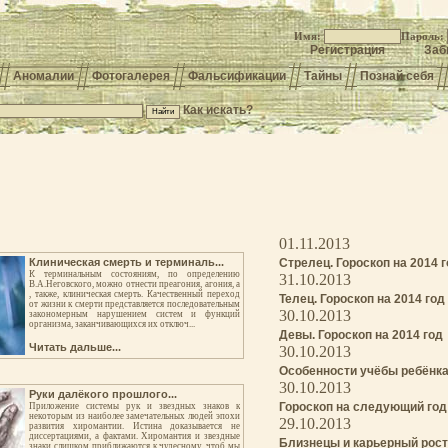
Имя:
Пароль:
Регистрация
Заб
Аномалии
Фотогалерея
Фальсификации
Тайны
Познай себя
Как искать?
01.11.2013
Клиническая смерть и терминаль...
Стрелец. Гороскоп на 2014 
К терминальным состояниям, по определению
31.10.2013
В.А.Неговского, можно отнести преагония, агония, а
, также, клиническая смерть. Качественный переход
Телец. Гороскоп на 2014 год
от жизни к смерти представляется последовательным
30.10.2013
закономерным нарушением систем и функций
организма, заканчивающихся их отключ...
Девы. Гороскоп на 2014 год
Читать дальше...
30.10.2013
Особенности учёбы ребёнка 
30.10.2013
Руки далёкого прошлого...
Гороскоп на следующий год
Приложение системы рук и звездных знаков к
некоторым из наиболее замечательных людей эпохи
29.10.2013
развития хиромантии. Истина доказывается не
диссертациями, а фактами. Хиромантия и звездные
Близнецы и карьерный рост
знаки слишком приближаются к чудесному, чтоб мы