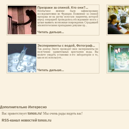
Призраки за спиной. Кто они?...
Необычное явление было зафиксировано
исследователями во Франции. Появление за спиной
призрака не на шутку испугало пациентку, которой
перед операцией проводилось обследование мозга с
целью выявить возможные повреждения. Страдавшей
эпилептическими припадками девушке пр...
Читать дальше...
Эксперименты с водой, Фотограф...
Так доктор Эмото проводит свои эксперименты по
получению удивительных кристаллов воды. Вы
можете увидеть установки в его лаборатории и то,
как он их использует...
Читать дальше...
Дополнительно
Интересно
Вас приветствует
tonos.ru
! Мы очень рады видеть вас!
RSS-канал новостей tonos.ru