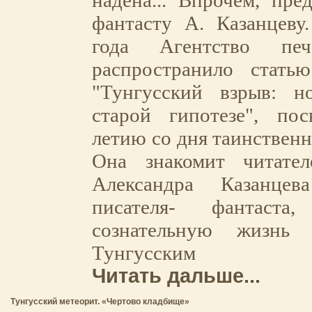
надена... Впрочем, пре
фантасту А. Казанцеву
года Агентство печ
распространило стать
"Тунгусский взрыв: 
старой гипотезе", по
летию со дня таинственн
Она знакомит читате
Александра Казанцев
писателя- фантаст
сознательную жизнь 
Тунгусским п
Читать дальше...
Тунгусский метеорит. «Чертово кладбище»