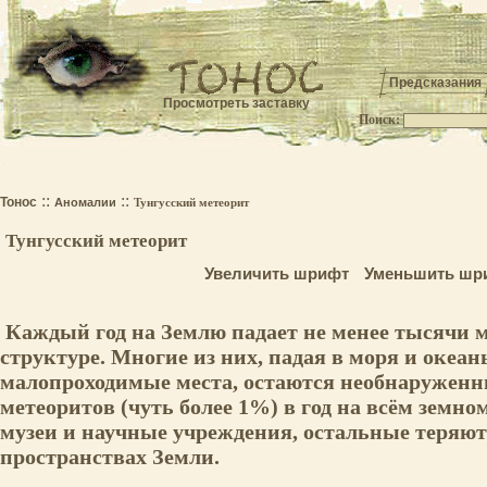
Предсказания
Просмотреть заставку
Поиск:
.
::
::
Тонос
Аномалии
Тунгусский метеорит
Тунгусский метеорит
Увеличить шрифт
Уменьшить шр
Каждый год на Землю падает не менее тысячи м
структуре. Многие из них, падая в моря и океа
малопроходимые места, остаются необнаруженн
метеоритов (чуть более 1%) в год на всём земно
музеи и научные учреждения, остальные теряют
пространствах Земли.