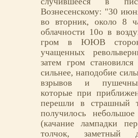
случившееся в пи
Вознесенскому: "30 июня
во вторник, около 8 ч
облачности 10о в возд
гром в ЮЮВ стороне
учащенных револьверн
затем гром становился
сильнее, наподобие сил
взрывов и пушечных
которые при приближе
перешли в страшный т
получилось небольшое 
(качание лампадки пе
толчок, заметный 