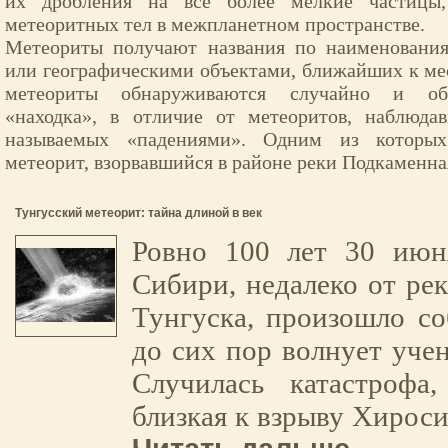
их дробления на всё более мелкие частицы
метеоритных тел в межпланетном пространстве.
Метеориты получают названия по наименовани
или географическими объектами, ближайших к ме
метеориты обнаруживаются случайно и об
«находка», в отличие от метеоритов, наблюд
называемых «падениями». Одним из которых
метеорит, взорвавшийся в районе реки Подкаменна
Тунгусский метеорит: тайна длиной в век
Ровно 100 лет 30 июн
Сибири, недалеко от ре
Тунгуска, произошло со
до сих пор волнует учен
Случилась катастрофа
близкая к взрыву Хирос