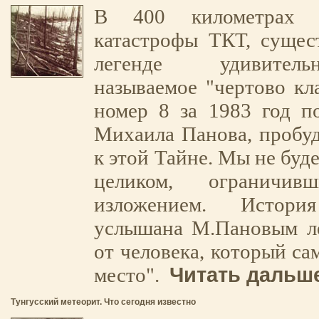
В 400 километрах 
катастрофы ТКТ, сущест
легенде удивител
называемое "чертово к
номер 8 за 1983 год п
Михаила Панова, пробу
к этой Тайне. Мы не буд
целиком, ограничив
изложением. Истор
услышана М.Пановым ле
от человека, который са
Читать дальше
место".
Тунгусский метеорит. Что сегодня известно