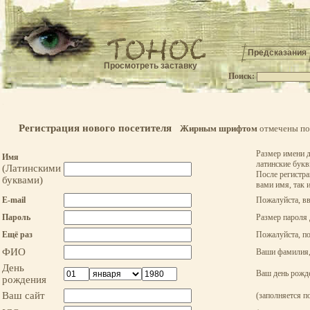
Предсказания
Просмотреть заставку
Поиск:
.
Регистрация нового посетителя
Жирным шрифтом
отмечены пол
Размер имени д
Имя
латинские букв
(Латинскими
После регистра
буквами)
вами имя, так 
E-mail
Пожалуйста, вв
Пароль
Размер пароля 
Ещё раз
Пожалуйста, по
ФИО
Ваши фамилия, 
День
Ваш день рожде
рождения
Ваш сайт
(заполняется п