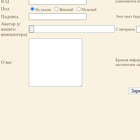
ICQ
(заполняется п
Пол
Не указан
Женский
Мужской
Подпись
Этот текст бу
Аватар (с
вашего
С интернета:
компьютера)
Краткая инфор
О вас
посетителям са