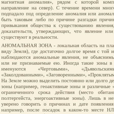
магнитная аномалия», рядом с которой ком
направление на север). С течение времени мног
подпадало под определение аномалия или аномал
быть таковым либо по причине разгадки причин
привыкания общества к существованию явления,
доказательств, утверждающих, что явление ил
существуют в реальности.
АНОМАЛЬНАЯ ЗОНА - локальная область на план
виду Земля), где достаточно долгое время с той 
наблюдаются аномальные явления, не объясним
или не признаваемые ею. Иногда такие зоны в 
именуются «Чертовыми», «Дьявольским
«Заколдованными», «Заговоренными», «Прокляты
На Земле можно выделить постоянно или долго 
зоны (например, геоактивные зоны и различные 
ограниченного срока действия (место обита
полтергейста, энергоактивные зоны). Лишь в н
уверено говорить о причинах и дате появления
например, после посадок в каком-то месте Н