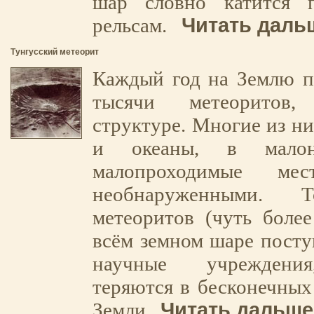
шар словно катится 
Читать дальш
рельсам.
Тунгусский метеорит
Каждый год на Землю п
тысячи метеоритов
структуре. Многие из ни
и океаны, в малон
малопроходимые мес
необнаруженными. Т
метеоритов (чуть боле
всём земном шаре посту
научные учреждения
теряются в бесконечных
Читать дальше.
Земли.