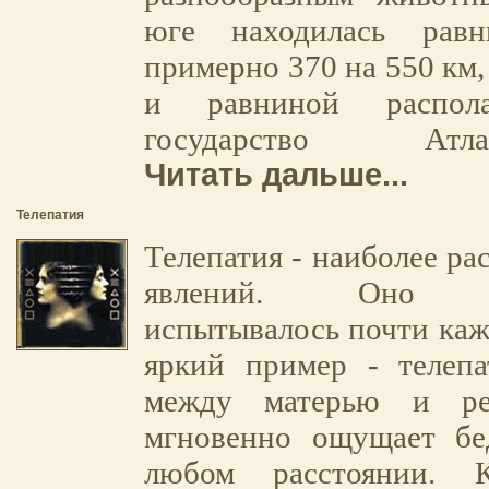
юге находилась равн
примерно 370 на 550 км,
и равниной распола
государство А
Читать дальше...
Телепатия
Телепатия - наиболее ра
явлений. Оно не
испытывалось почти ка
яркий пример - телепа
между матерью и ре
мгновенно ощущает бе
любом расстоянии. 