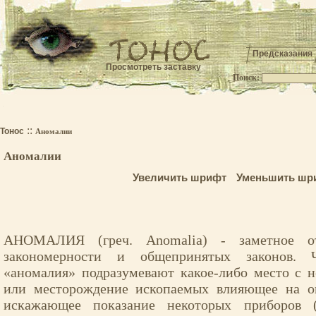
Предсказания
Просмотреть заставку
Поиск:
.
::
Тонос
Аномалии
Аномалии
Увеличить шрифт
Уменьшить шр
АНОМАЛИЯ (греч. Anomalia) - заметное о
закономерности и общепринятых законов. 
«аномалия» подразумевают какое-либо место с 
или месторождение ископаемых влияющее на 
искажающее показание некоторых приборов 