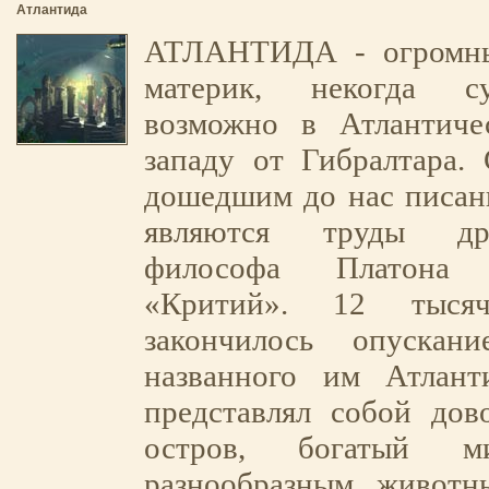
Атлантида
АТЛАНТИДА - огромны
материк, некогда су
возможно в Атлантиче
западу от Гибралтара.
дошедшим до нас писан
являются труды древ
философа Платона
«Критий». 12 тыся
закончилось опускани
названного им Атлант
представлял собой дов
остров, богатый м
разнообразным живот