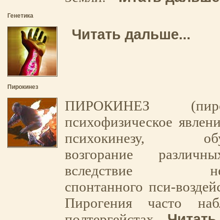
Генетика
Читать дальше...
Пирокинез
ПИРОКИНЕЗ (пир
психофизическое явлени
психокинезу, обус
возгорание различн
вследствие неосо
спонтанного пси-воздейс
Пирогения часто наб
Читать 
полтергейстах.