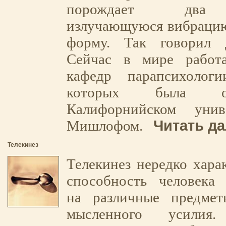
порождает два 
излучающуюся вибраци
форму. Так говорил
Сейчас в мире работ
кафедр парапсихолог
которых была о
Калифорнийском унив
Читать да
Мишлофом.
Телекинез
Телекинез нередко харак
способность человека 
на различные предме
мысленного усили