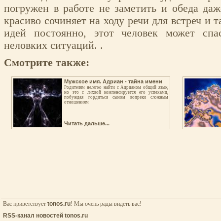
погружен в работе не заметить и обеда даж
красиво сочиняет на ходу речи для встреч и т
идей постоянно, этот человек может спас
неловких ситуаций. .
Смотрите также:
Мужское имя. Адриан - тайна имени
Родителям нелегко найти с Адрианом общий язык,
но это с лихвой компенсируется его успехами,
побуждая гордиться сыном вопреки сложным
отношениям
Читать дальше...
Вас приветствует
tonos.ru
! Мы очень рады видеть вас!
RSS-канал новостей tonos.ru