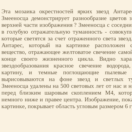
Эта мозаика окрестностей ярких звезд Антар
Змееносца демонстрирует разнообразие цветов 
верхней части изображения ? Змееносца с соседн
в голубую отражательную туманность - совокуп
которые светятся за счет отраженного света звез
Антарес, который на картинке расположен с
вещество, отражающее желтоватое свечение самой
конце своего жизненного цикла. Видно хара
звездообразования красное свечение водород
картину, и темные поглощающие пылевые 
вырисовываются на фоне звезд и светлых т
Змееносца удалены на 500 световых лет от нас и н
перед близким шаровым скоплением M4, котор
немного ниже и правее центра. Изображение, пок
картинке, покрывает область угловым размером 6 г