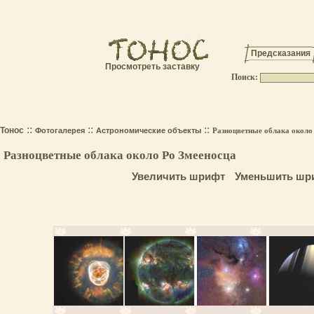
Предсказания
Просмотреть заставку
Поиск:
.
::
::
::
Тонос
Фотогалерея
Астрономические объекты
Разноцветные облака около
Разноцветные облака около Ро Змееносца
Увеличить шрифт
Уменьшить шр