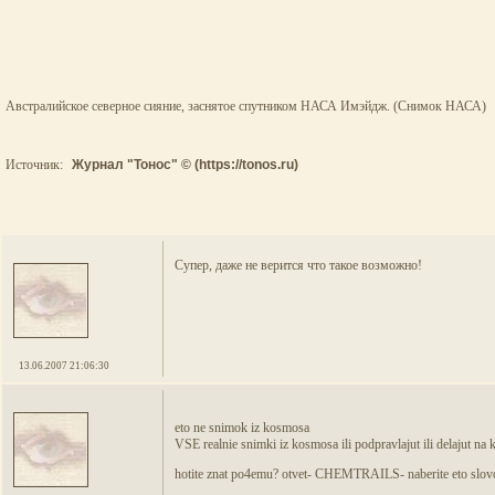
Австралийское северное сияние, заснятое спутником НАСА Имэйдж. (Снимок НАСА)
Источник:
Журнал "Тонос" © (https://tonos.ru)
Супер, даже не верится что такое возможно!
13.06.2007 21:06:30
eto ne snimok iz kosmosa
VSE realnie snimki iz kosmosa ili podpravlajut ili delajut na
hotite znat po4emu? otvet- CHEMTRAILS- naberite eto s