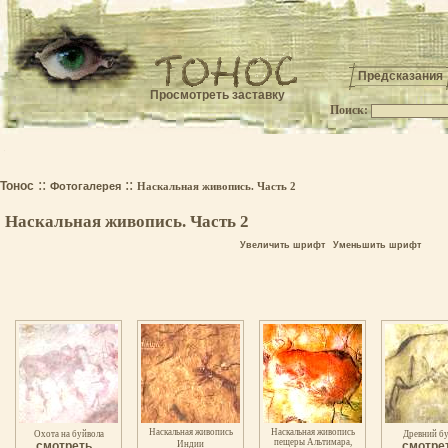
Предсказания
Просмотреть заставку
Поиск:
.
::
::
Тонос
Фотогалерея
Наскальная живопись. Часть 2
Наскальная живопись. Часть 2
Увеличить шрифт
Уменьшить шрифт
Наскальная живопись
Наскальная живопись
Охота на буйвола
Древний б
пещеры Альтимара,
смотреть...
Индии
смотрет