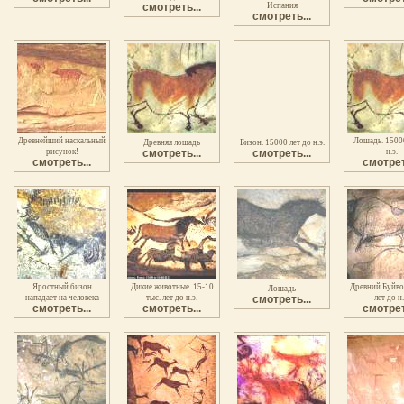
смотреть...
Испания
смотреть...
Древнейший наскальный
Лошадь. 15000
Древняя лошадь
Бизон. 15000 лет до н.э.
рисунок!
смотреть...
смотреть...
н.э.
смотреть...
смотрет
Яростный бизон
Дикие животные. 15-10
Древний Буйво
Лошадь
нападает на человека
тыс. лет до н.э.
смотреть...
лет до н.
смотреть...
смотреть...
смотрет