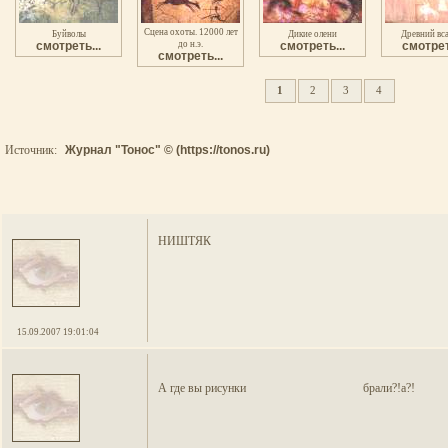
Сцена охоты. 12000 лет
Буйволы
Дикие олени
Древний вс
смотреть...
до н.э.
смотреть...
смотрет
смотреть...
1
2
3
4
Источник:
Журнал "Тонос" © (https://tonos.ru)
НИШТЯК
15.09.2007 19:01:04
А где вы рисунки брали?!а?!