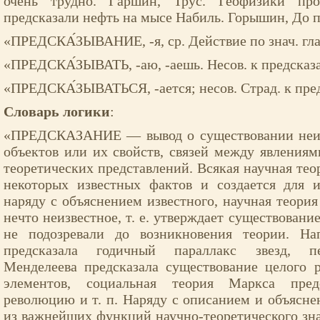
очень трудно. Гаршин, Трус. Геофизики пр
предсказали нефть на мысе Набиль. Горышин, До п
«ПРЕДСКА́ЗЫВАНИЕ, -я, ср. Действие по знач. глаг
«ПРЕДСКА́ЗЫВАТЬ, -аю, -аешь. Несов. к предсказа
«ПРЕДСКА́ЗЫВАТЬСЯ, -ается; несов. Страд. к пре
Словарь логики
:
«ПРЕДСКАЗАНИЕ — вывод о существовании неиз
объектов или их свойств, связей между явлениями
теоретических представлений. Всякая научная тео
некоторых известных фактов и создается для и
наряду с объяснением известного, научная теория
нечто неизвестное, т. е. утверждает существовани
не подозревали до возникно­вения теории. На
предсказала годичный па­раллакс звезд, п
Менделеева предсказала су­ществование целого
элементов, социальная теория Маркса пред
революцию и т. п. Наряду с описанием и объяснен
из важ­нейших функций научно-теоретического зна