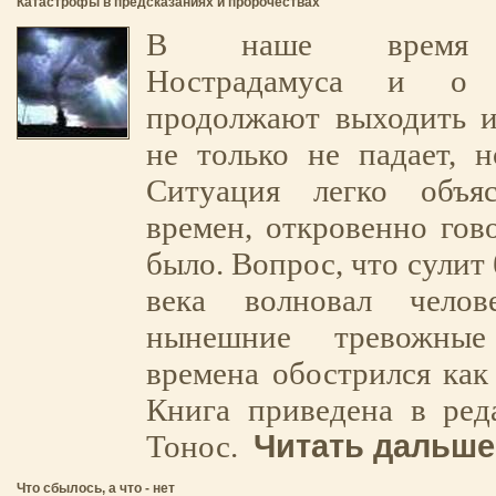
Катастрофы в предсказаниях и пророчествах
В наше время п
Нострадамуса и о Н
продолжают выходить и
не только не падает, н
Ситуация легко объя
времен, откровенно гово
было. Вопрос, что сулит 
века волновал челов
нынешние тревожны
времена обострился как 
Книга приведена в ред
Читать дальше.
Тонос.
Что сбылось, а что - нет