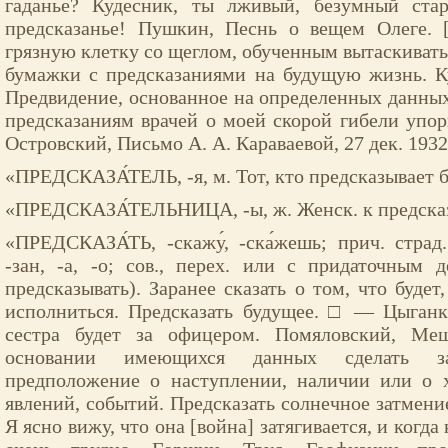
гаданье? Кудесник, ты лживый, безумный ста
предсказанье! Пушкин, Песнь о вещем Олеге. 
грязную клетку со щеглом, обученным вытаскивать
бумажки с предсказаниями на будущую жизнь. Ку
Предвидение, основанное на определенных данных;
предсказаниям врачей о моей скорой гибели упо
Островский, Письмо А. А. Караваевой, 27 дек. 1932
«ПРЕДСКАЗА́ТЕЛЬ, -я, м. Тот, кто предсказывает 
«ПРЕДСКАЗА́ТЕЛЬНИЦА, -ы, ж. Женск. к предсказ
«ПРЕДСКАЗА́ТЬ, -скажу́, -ска́жешь; прич. страд.
-зан, -а, -о; сов., перех. или с придаточным 
предсказывать). Заранее сказать о том, что будет
исполниться. Предсказать будущее. □ — Цыганк
сестра будет за офицером. Помяловский, Мещ
основании имеющихся данных сделать зак
предположение о наступлении, наличии или о х
явлений, событий. Предсказать солнечное затмение
Я ясно вижу, что она [война] затягивается, и когд