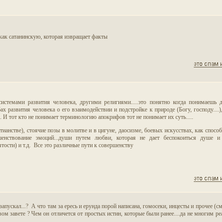
 как сатанинскую, которая извращает факты
стемами развития человека, другими религиями.....это понятно когда понимаешь 
х развития человека о его взаимодействии и подстройке к природе (Богу, господу....),
е). И тот кто не понимает терминологию апокрифов тот не понимает их суть.....
ианстве), стоячие позы в молитве и в цигуне, даосизме, боевых искусствах, как спосо
ршенствование эмоций...души путем любви, которая не дает беспокоиться душе и
ятости) и т.д. Все это различные пути к совершенству
апускал...? А что там за ересь и ерунда порой написана, гомосеки, инцесты и прочее (см
ом завете ? Чем он отличется от простых истин, которые были ранее....да не многим ре