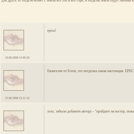
для друга. И тогда исчезнет с Земли все зло и все горе, и тогда на Земле будут любовь
ересь!
19.08.2008 14:09:30
Евангелие от Есеев, это потделка самая настоящая. ЕРЕС
22.08.2008 13:51:52
хехе, забыли добавить автору - "пройдите на костер, пож