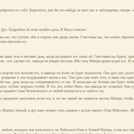
ретите его себе! Берегитесь, как бы кто-нибудь не ввел вас в заблуждение, говоря: «
Дух. Подробнее об этом читайте здесь. И Иисус ответил:
ы вы, что стучите, ибо я открою вам дверь жизни. Счастливы вы, что хотите сбросить
 они спросили его:
ам ваше тело и настанет день, когда вы вернете его снова ей. Счастливы вы будете, пр
м - кто сделает это, никогда не увидит болезни. Ибо сила Матери превосходит всё. И о
а исцелит все болезни его, и никогда он более не будет недомогать. Она даст ему долг
 рождение и она поддерживает жизнь в вас. Она дала вам ваше тело, и лишь она одна 
т вас, даже когда вы отворачиваетесь от нее. И насколько же больше она будет люби
сот, глубже морских глубин. И тех, кто любит Мать, она никогда не оставляет. Как 
ли охраняет Сына Человеческого от любой опасности и от любого зла.
 и прекратит выполнять волю его, в тот же самый час появятся ангелы Матери, чтобы
ью Матери Земной, и дух ваш сможет стать единым с духом вашего Отца Небесного. Иб
, любовь, которую они получили от их Небесного Отца и Земной Матери, и они все ст