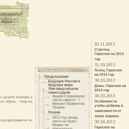
ыли пароль?
Форум
01.11.2013
Стрелец.
Гороскоп на 2014
год
31.10.2013
Телец. Гороскоп
Навигация по разделу
X
на 2014 год
Предсказания
30.10.2013
Будущее России и
будущее мира
Девы. Гороскоп на
Они предсказали
2014 год
свою судьбу
30.10.2013
Вадим Спиридонов.
ы сделаете мужчину и
Число смерти - 7.
то образа, - тогда вы
Особенности
Михаил Лермонтов.
учёбы ребёнка в
Пророк.
зависимости от
Разное
знака зодиака
2012 год: конца
а распространяется по
света не будет
30.10.2013
Можно ли
Гороскоп на
предсказать