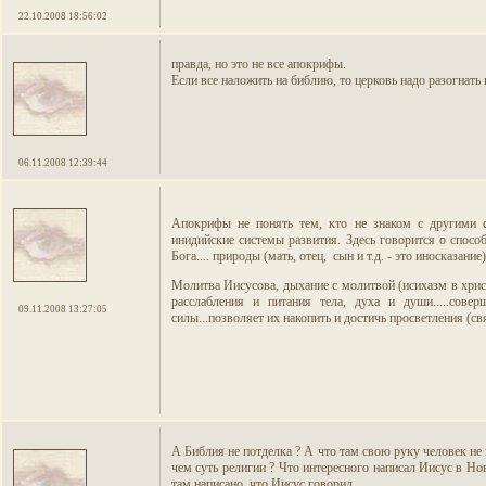
22.10.2008 18:56:02
правда, но это не все апокрифы.
Если все наложить на библию, то церковь надо разогнать
06.11.2008 12:39:44
Апокрифы не понять тем, кто не знаком с другими си
инидийские системы развития. Здесь говорится о способа
Бога.... природы (мать, отец, сын и т.д. - это иносказани
Молитва Иисусова, дыхание с молитвой (исихазм в христ
расслабления и питания тела, духа и души.....сове
09.11.2008 13:27:05
силы...позволяет их накопить и достичь просветления (св
А Библия не потделка ? А что там свою руку человек не з
чем суть религии ? Что интересного написал Иисус в Нов
там написано, что Иисус говорил....