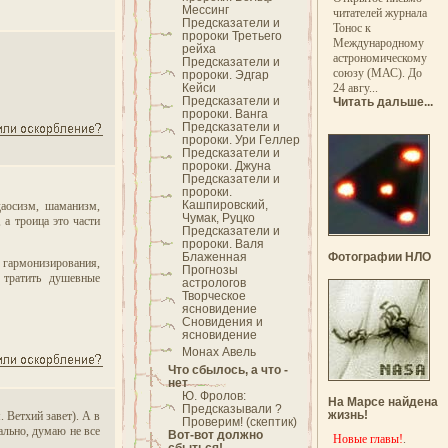
Мессинг
читателей журнала
Предсказатели и
Тонос к
пророки Третьего
Международному
рейха
астрономическому
Предсказатели и
союзу (МАС). До
пророки. Эдгар
Кейси
24 авгу...
Предсказатели и
Читать дальше...
пророки. Ванга
Предсказатели и
пророки. Ури Геллер
Предсказатели и
пророки. Джуна
Предсказатели и
пророки.
Кашпировский,
даосизм, шаманизм,
Чумак, Руцко
 а троица это части
Предсказатели и
пророки. Валя
Блаженная
Фотографии НЛО
б гармонизирования,
Прогнозы
 тратить душевные
астрологов
Творческое
ясновидение
Сновидения и
ясновидение
Монах Авель
Что сбылось, а что -
нет
Ю. Фролов:
На Марсе найдена
Предсказывали ?
жизнь!
. Ветхий завет). А в
Проверим! (скептик)
ально, думаю не все
Вот-вот должно
Новые главы!
.