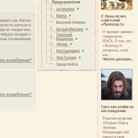
Предсказатели
Астрологи
Ванга
С Луны исчез
ебывают, как Ангелы
советский
Василий Немчин
«Луноход-1»
азделён на женскую и
Вольф Мессинг
где не говорит нам,
О пропаже заявили
и твёрдую позицию о
Григорий
специалисты
енская составляющая
Распутин
НАСА. О том, что
Джуна
«Луноход-1»
потерялся, стало
Нострадамус
изв...
Ури Геллер
Читать дальше...
Эдгар Кейси
Грех как алиби за
наслаждение
Рецензия на фильм
«Остров» Павла
Лунгина
Познающий себя
самого и свои