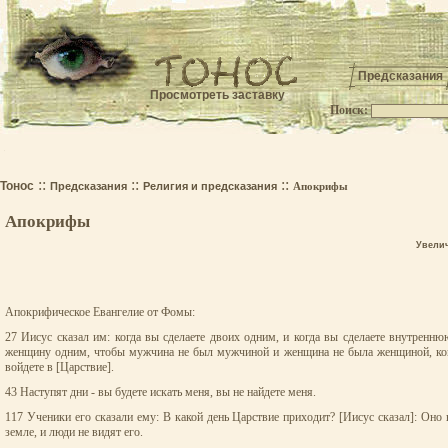
Предсказания
Просмотреть заставку
Поиск:
.
::
::
::
Тонос
Предсказания
Религия и предсказания
Апокрифы
Апокрифы
Увели
Апокрифическое Евангелие от Фомы:
27 Иисус сказал им: когда вы сделаете двоих одним, и когда вы сделаете внутрен
женщину одним, чтобы мужчина не был мужчиной и женщина не была женщиной, когда в
войдете в [Царствие].
43 Наступят дни - вы будете искать меня, вы не найдете меня.
117 Ученики его сказали ему: В какой день Царствие приходит? [Иисус сказал]: Оно н
земле, и люди не видят его.