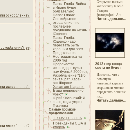
сбыться!
Открытое письмо
Павел Глоба: Война
коллективу NASA.
в Иране будет
Галерея
обязательно
фотографий. Ан...
Павел Глоба:
Сентябрьское
Читать дальше...
отравление - не
последнее
покушение на жизнь
Ющенко
Павел Глоба:
Ющенко надо
перестать быть
(1)
хорошим для всех
Предсказания
Нострадамуса на
2006 год
2012 год: конца
Пророчества
света не будет
ясновидцев сулят
нам бурный 2009 год
Известно, что с
Разоблачение "11го
помощью
сентября". Хасан
аш-Шарани
натальной карты в
Хасан аш-Шарани:
астрологии можно
Буша непременно
определить влияние
убьют
ли...
Юрий Яблонский: Я
Читать дальше...
знаю, когда умрет
Пугачева
Самые громкие
предсказания
11/09/2001 - США
Президенты США и
смерть