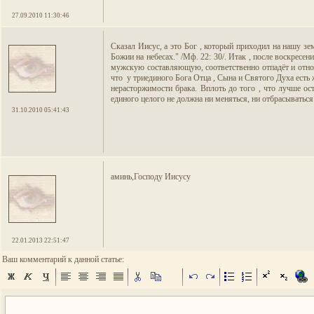
27.09.2010 11:30:46
Сказал Иисус, а это Бог , который приходил на нашу зе
Божии на небесах." /Мф. 22: 30/. Итак , после воскресен
мужскую составляющую, соответственно отпадёт и отнош
что у триединого Бога Отца , Сына и Святого Духа есть
нерасторжимости брака. Вплоть до того , что лучше ос
единого целого не должна ни меняться, ни отбрасываться.
31.10.2010 05:41:43
аминь,Господу Иисусу
22.01.2013 22:51:47
Ваш комментарий к данной статье: