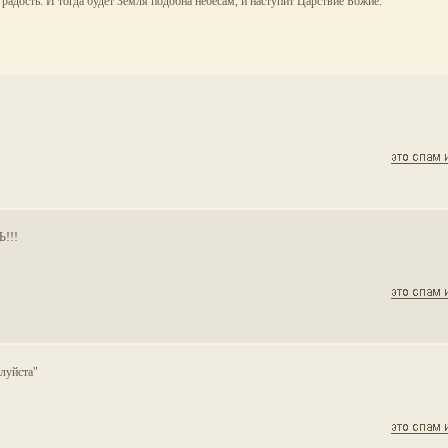
 и радость. И тогда будет Земля подобна небесам, и наступит Царствие Божие.
Ь!!!
алуйста"