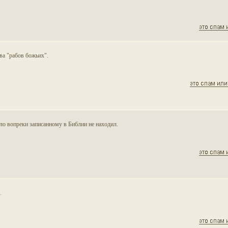
ва "рабов божьих".
ло вопреки записанному в Библии не находил.
.