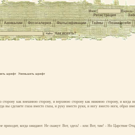
Имя:
Пароль:
Регистрация
Заб
Аномалии
Фотогалерея
Фальсификации
Тайны
Познай себя
Как искать?
чить шрифт
Уменьшить шрифт
нюю сторону как внешнюю сторону, и верхнюю сторону как нижнюю сторону, и когда в
ы сделаете глаза вместо глаза, и руку вместо руки, и ногу вместо ноги, образ вмес
е приходит, когда ожидают. Не скажут: Вот, здесь! - или: Вот, там! - Но Царствие Отц