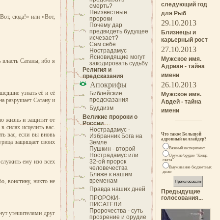
следующий год
смерть?
Неизвестные
для Рыб
Вот, сюда!» или «Вот,
пророки
29.10.2013
Почему дар
предвидеть будущее
Близнецы и
исчезает?
карьерный рост
Сам себе
27.10.2013
Нострадамус
Ясновидящие могут
Мужское имя.
 власть Сатаны, ибо я
закодировать судьбу
Адриан - тайна
Религия и
имени
предсказания
Апокрифы
26.10.2013
ишедшие узнать её и её
Библейские
Мужское имя.
предсказания
на разрушает Сатану и
Авдей - тайна
Буддизм
имени
Великие пророки о
ую жизнь и защитит от
России
в силах исцелить вас.
Нострадамус -
ть вас, если вы вновь
Что такое Большой
Избранник Бога на
адронный коллайдер?
курица защищает своих
Земле
Пушкин - второй
Важный эксперимент
Нострадамус или
Оружие/орудие "Конца
света"
 служить ему изо всех
32-ой пророк
человечества
Выуживание бюджетных
денег
Ближе к нашим
временам
о, воистину, никто не
Правда наших дней
Предыдущие
ПРОРОКИ-
голосования...
ПИСАТЕЛИ
Пророчества - суть
анут утешителями друг
прозрение и орудие