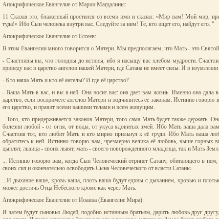
Апокрифическое Евангелие от Марии Магдалины:
11 Сказав это, блаженный простился со всеми ими и сказал: «Мир вам! Мой мир, приоб
туда!» Ибо Сын человека внутри вас. Следуйте за ним! Те, кто ищет его, найдут его. "
Апокрифическое Евангелие от Ессеев:
В этом Евангелии много говорится о Матери. Мы предполагаем, что Мать - это Святой 
- Счастливы вы, что голодны до истины, ибо я насыщу вас хлебом мудрости. Счастлив
приведу вас в царство ангелов нашей Матери, где Сатана не имеет силы. И в изумлении
- Кто наша Мать и кто её ангелы? И где её царство?
- Ваша Мать в вас, и вы в ней. Она носит вас: она дает вам жизнь. Именно она дала в
царство, если воспримете ангелов Матери и подчинитесь её законам. Истинно говорю ва
его царство, и правит всеми вашими телами и всем живущим.
...Того, кто придерживается законов Матери, того сама Мать будет также держать. Он
болезни любой - от огня, от воды, от укуса ядовитых змей. Ибо Мать ваша дала вам
Счастлив тот, кто любит Мать и кто мирно прильнул к её груди. Ибо Мать ваша люби
обратитесь к ней. Истинно говорю вам, чрезмерно велика её любовь, выше горных вы
цыплят, львица - своих львят, мать - своего новорожденного младенца, так и Мать Зем
... Истинно говорю вам, когда Сын Человеческий отринет Сатану, обитающего в нем,
своих сил и окончательно освободить Сына Человеческого от власти Сатаны.
...И дыхание ваше, кровь ваша, плоть ваша будут едины с дыханием, кровью и плот
может достичь Отца Небесного кроме как через Мать.
Апокрифическое Евангелие от Иоанна (Евангелие Мира):
И затем будут сыновья Людей, подобно истинным братьям, дарить любовь друг другу