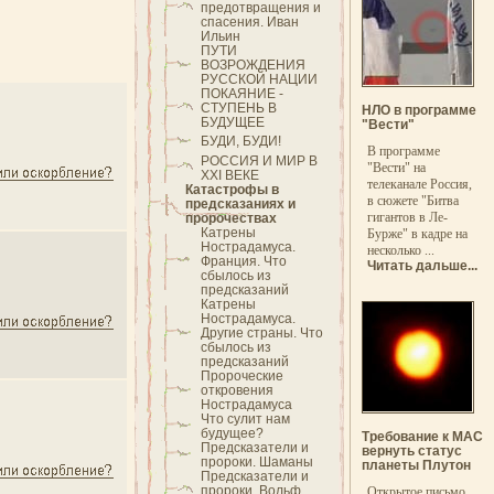
предотвращения и
спасения. Иван
Ильин
ПУТИ
ВОЗРОЖДЕНИЯ
РУССКОЙ НАЦИИ
ПОКАЯНИЕ -
СТУПЕНЬ В
НЛО в программе
БУДУЩЕЕ
"Вести"
БУДИ, БУДИ!
В программе
РОССИЯ И МИР В
"Вести" на
XXI ВЕКЕ
телеканале Россия,
Катастрофы в
в сюжете "Битва
предсказаниях и
гигантов в Ле-
пророчествах
Катрены
Бурже" в кадре на
Нострадамуса.
несколько ...
Франция. Что
Читать дальше...
сбылось из
предсказаний
Катрены
Нострадамуса.
Другие страны. Что
сбылось из
предсказаний
Пророческие
откровения
Нострадамуса
Что сулит нам
будущее?
Требование к МАС
Предсказатели и
вернуть статус
пророки. Шаманы
планеты Плутон
Предсказатели и
пророки. Вольф
Открытое письмо