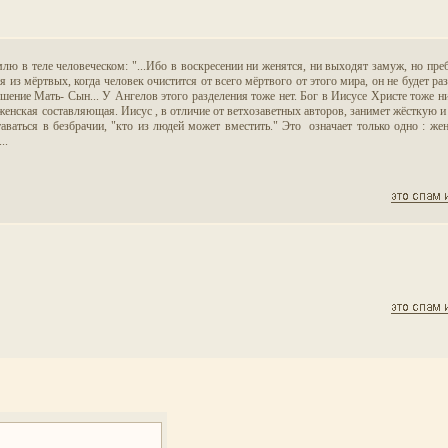
млю в теле человеческом: "...Ибо в воскресении ни женятся, ни выходят замуж, но пр
ия из мёртвых, когда человек очистится от всего мёртвого от этого мира, он не будет р
ение Мать- Сын... У Ангелов этого разделения тоже нет. Бог в Иисусе Христе тоже ни
 женская составляющая. Иисус , в отличие от ветхозаветных авторов, занимет жёсткую 
таваться в безбрачии, "кто из людей может вместить." Это означает только одно : ж
..