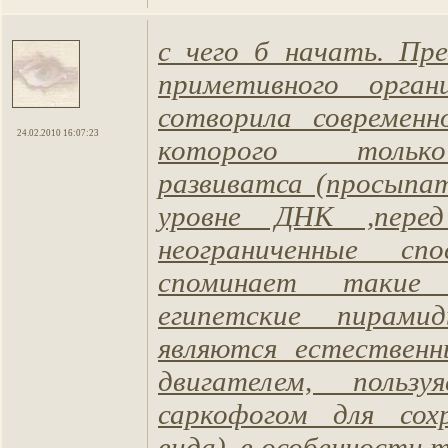
с чего б начать. Пр
приметивного орган
сотворила современн
24.02.2010 16:07:23
которого тольк
развиватса (просыпа
уровне ДНК ,пере
неограниченные сп
споминает такие
египетские пирам
являются естествен
двигателем, польз
саркофогом для сохр
вида), в особенности