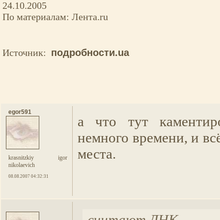
24.10.2005
По материалам: Лента.ru
Источник:
подробности.ua
egor591
а что тут каментиро
немного времени, и всё
места.
krasnitzkiy igor
nikolaevich
08.08.2007 04:32:31
считают ДНК