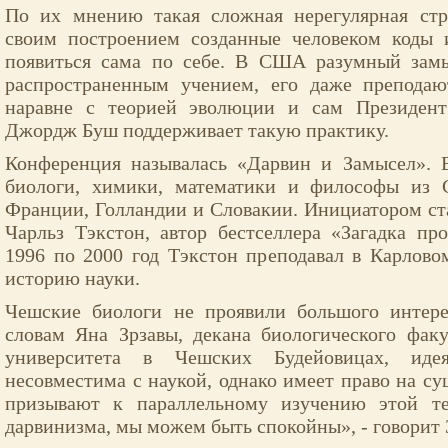
По их мнению такая сложная нерегулярная ст
своим построением созданные человеком коды 
появиться сама по себе. В США разумный замы
распространенным учением, его даже препода
наравне с теорией эволюции и сам Президен
Джордж Буш поддерживает такую практику.
Конференция называлась «Дарвин и Замысел». 
биологи, химики, математики и философы из 
Франции, Голландии и Словакии. Инициатором с
Чарльз Тэкстон, автор бестселлера «Загадка п
1996 по 2000 год Тэкстон преподавал в Карлово
историю науки.
Чешские биологи не проявили большого интер
словам Яна Зрзавы, декана биологического фак
университета в Чешских Будейовицах, иде
несовместима с наукой, однако имеет право на су
призывают к параллельному изучению этой те
дарвинизма, мы можем быть спокойны», - говорит 