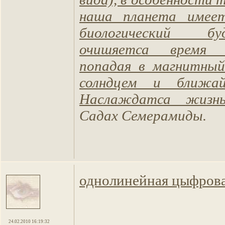
наша планета имее
биологический буд
очишяетса время 
попадая в магнитны
солндцем и ближай
Наслаждатса жиз
Садах Семерамиды.
однолинейная цыфрова
24.02.2010 16:19:32