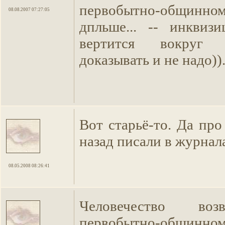
первобытно-общинн
08.08.2007 07:27:05
дпльше... -- инквиз
вертится вокруг 
доказывать и не надо))
Вот старьё-то. Да про
назад писали в журнал
08.05.2008 08:26:41
Человечество воз
первобытно-общинн