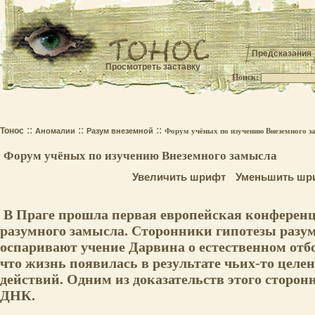
Предсказания
Просмотреть заставку
Поиск:
.
::
::
::
Тонос
Аномалии
Разум внеземной
Форум учёных по изучению Внеземного 
Форум учёных по изучению Внеземного замысла
Увеличить шрифт
Уменьшить шр
В Праге прошла первая европейская конференц
разумного замысла. Сторонники гипотезы разу
оспаривают учение Дарвина о естественном отбо
что жизнь появилась в результате чьих-то цел
действий. Одним из доказательств этого сторо
ДНК.