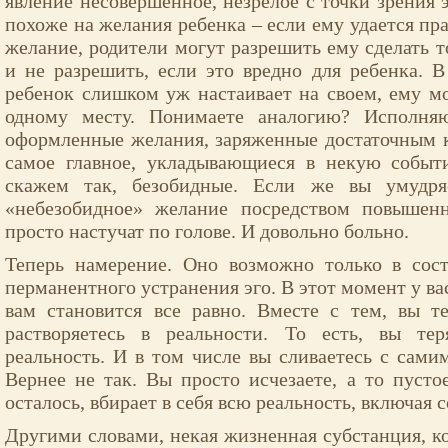
явление несовершенное, незрелое с точки зрения 
похоже на желания ребенка – если ему удается пр
желание, родители могут разрешить ему сделать то
и не разрешить, если это вредно для ребенка. В
ребенок слишком уж настаивает на своем, ему мо
одному месту. Понимаете аналогию? Исполняю
оформленные желания, заряженные достаточным к
самое главное, укладывающиеся в некую событи
скажем так, безобидные. Если же вы умудряе
«небезобидное» желание посредством повышен
просто настучат по голове. И довольно больно.
Теперь намерение. Оно возможно только в сос
перманентного устранения эго. В этот момент у ва
вам становится все равно. Вместе с тем, вы т
растворяетесь в реальности. То есть, вы те
реальность. И в том числе вы сливаетесь с сам
Вернее не так. Вы просто исчезаете, а то пустое
осталось, вбирает в себя всю реальность, включая
Другими словами, некая жизненная субстанция, к