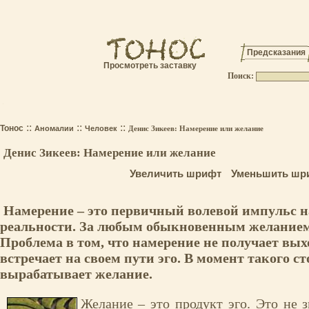
Предсказания
Просмотреть заставку
Поиск:
.
::
::
::
Тонос
Аномалии
Человек
Денис Зикеев: Намерение или желание
Денис Зикеев: Намерение или желание
Увеличить шрифт
Уменьшить шр
Намерение – это первичный волевой импульс н
реальности. За любым обыкновенным желанием
Проблема в том, что намерение не получает вых
встречает на своем пути эго. В момент такого с
вырабатывает желание.
Желание – это продукт эго. Это не з