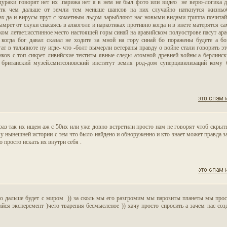
дураки говорят нет их .парижа нет я в нем не был фото или видео не верю-логика да
тк чем дальше от земли тем меньше шансов на них случайно наткнутся жизньоб
ах.да и вирусы прут с кометным льдом зарыбляют нас новыми видами гриппа почитай
рет от скуки спасаясь в алкоголе и наркотиках противно когда и в инете матерятся са
иком летает.исстинное место настоящей горы синай на аравийском полуострове пасут ар
когда бог давал сказал не ходите за мной на гору синай бо поражены будете а бо
гат в тальпиоте ну игде- что -болт вымерли ветераны правду о войне стали говорить эт
щиков с топ сикрет ливийские тектиты явные следы атомной древней войны.а берлинс
 британский музей.смитсоновский институт земля род-дом суперцивилизаций кому 
 раз так их ищем аж с 50их или уже довно встретили просто нам не говорят чтоб скрыть
у нынешней истории с тем что было найдено и обноруженно и кто знает может правда з
о просто искать их внутри себя .
что дальше будет с миром )) за сколь мы его разгромим мы парозиты планеты мы прос
ся эксперемент )чето тварения бесмысленое )) хачу просто спросить а зачем нас соз