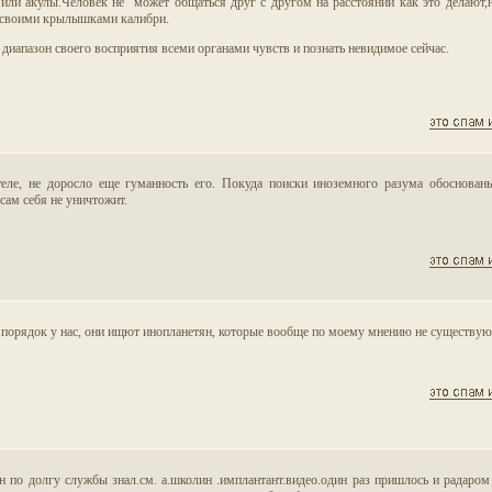
и или акулы.Человек не может общаться друг с другом на расстоянии как это делают,
т своими крылышками калибри.
диапазон своего восприятия всеми органами чувств и познать невидимое сейчас.
еле, не доросло еще гуманность его. Покуда поиски иноземного разума обоснован
сам себя не уничтожит.
ь порядок у нас, они ищют инопланетян, которые вообще по моему мнению не существую
ян по долгу службы знал.см. а.школин .имплантант.видео.один раз пришлось и радаром