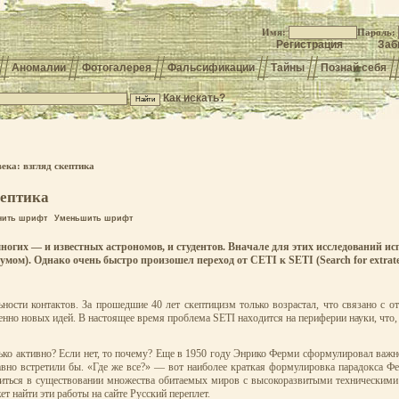
Имя:
Пароль:
Регистрация
Заб
Аномалии
Фотогалерея
Фальсификации
Тайны
Познай себя
Как искать?
ека: взгляд скептика
кептика
чить шрифт
Уменьшить шрифт
ногих — и известных астрономов, и студентов. Вначале для этих исследований и
умом). Однако очень быстро произошел переход от CETI к SETI (Search for еxtraterr
ности контактов. За прошедшие 40 лет скептицизм только возрастал, что связано с о
енно новых идей. В настоящее время проблема SETI находится на периферии науки, что, 
олько активно? Если нет, то почему? Еще в 1950 году Энрико Ферми сформулировал важн
вно встретили бы. «Где же все?» — вот наиболее краткая формулировка парадокса Фе
мниться в существовании множества обитаемых миров с высокоразвитыми техническими
т найти эти работы на сайте Русский переплет.