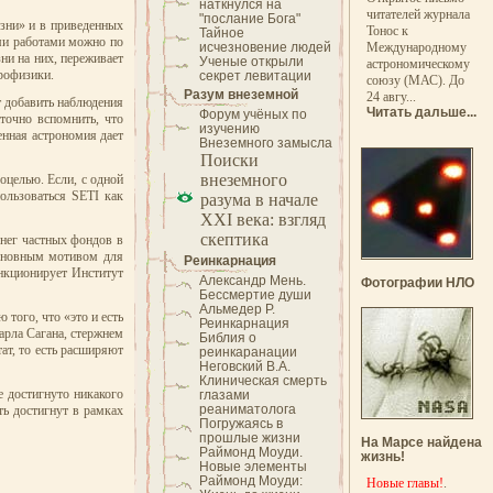
наткнулся на
читателей журнала
"послание Бога"
изни» и в приведенных
Тонос к
Тайное
ыми работами можно по
исчезновение людей
Международному
ни на них, переживает
Ученые открыли
астрономическому
трофизики.
секрет левитации
союзу (МАС). До
Разум внеземной
24 авгу...
т добавить наблюдения
Читать дальше...
Форум учёных по
точно вспомнить, что
изучению
нная астрономия дает
Внеземного замысла
Поиски
внеземного
моцелью. Если, с одной
ользоваться SETI как
разума в начале
XXI века: взгляд
скептика
енег частных фондов в
основным мотивом для
Реинкарнация
ункционирует Институт
Александр Мень.
Фотографии НЛО
Бессмертие души
Альмедер Р.
того, что «это и есть
Реинкарнация
арла Сагана, стержнем
Библия о
ат, то есть расширяют
реинкаранации
Неговский В.А.
Клиническая смерть
 достигнуто никакого
глазами
реаниматолога
ть достигнут в рамках
Погружаясь в
прошлые жизни
На Марсе найдена
Раймонд Моуди.
жизнь!
Новые элементы
Раймонд Моуди:
Новые главы!
.