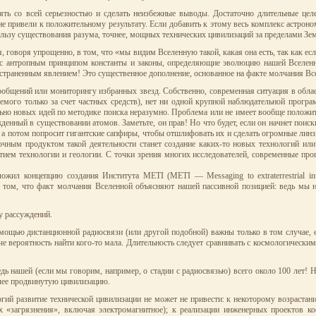
ь со всей серьезностью и сделать неизбежные выводы. Достаточно длительные цел
е привели к положительному результату. Если добавить к этому весь комплекс астрон
ользу существования разума, точнее, мощных технических цивилизаций за пределами Зе
оворя упрощенно, в том, что «мы видим Вселенную такой, какая она есть, так как есл
 с антропным принципом константы и законы, определяющие эволюцию нашей Вселенно
страненным явлением! Это существенное дополнение, основанное на факте молчания Вс
ообщений или мониторингу избранных звезд. Собственно, современная ситуация в обла
мого только за счет частных средств), нет ни одной крупной наблюдательной програ
ьно новых идей по методике поиска неразумно. Проблема или не имеет вообще положи
жденный в существовании атомов. Заметьте, он прав! Но что будет, если он начнет поис
, а потом попросит гигантские сапфиры, чтобы отшлифовать их и сделать огромные лин
очным продуктом такой деятельности станет создание каких-то новых технологий или
тием технологии и геологии. С точки зрения многих исследователей, современные пр
жил концепцию создания Института METI (METI — Messaging to extraterrestrial int
 том, что факт молчания Вселенной объясняют нашей пассивной позицией: ведь мы ни
у рассуждений.
омощью дистанционной радиосвязи (или другой подобной) важны только в том случае,
е вероятность найти кого-то мала. Длительность следует сравнивать с космологическим
дь нашей (если мы говорим, например, о стадии с радиосвязью) всего около 100 лет! Н
лее продвинутую цивилизацию.
гий развитие технической цивилизации не может не привести: к некоторому возрастани
х «загрязнения», включая электромагнитное); к реализации инженерных проектов к