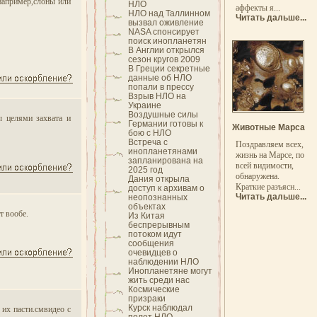
например,слоны или
НЛО
аффекты я...
НЛО над Таллинном
Читать дальше...
вызвал оживление
NASA спонсирует
поиск инопланетян
В Англии открылся
сезон кругов 2009
В Греции секретные
данные об НЛО
попали в прессу
Взрыв НЛО на
Украине
Воздушные силы
ы целями захвата и
Германии готовы к
Животные Марса
бою с НЛО
Встреча с
Поздравляем всех,
инопланетянами
жизнь на Марсе, по
запланирована на
всей видимости,
2025 год
обнаружена.
Дания открыла
Краткие разъясн...
доступ к архивам о
Читать дальше...
неопознанных
объектах
т вообе.
Из Китая
беспрерывным
потоком идут
сообщения
очевидцев о
наблюдении НЛО
Инопланетяне могут
жить среди нас
Космические
призраки
Курск наблюдал
 их пасти.смвидео с