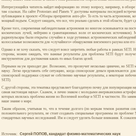
Интересующийся читатель найдет информацию по этому вопросу, например, в обзоре 
там ссылках. На сайте Protostars and Planets V доступны материалы последней встр
публикациям в проекте «Обзоры препринтов astro-ph». То есть та часть астрономии, к
мощный подъем. Следует ожидать, что все, что реально сделать в этой области, будет 
Кроме того, современная наблюдательная астрономия во многом основывается на пост
космических лучей, нейтрино и гравитационных волн от космических источников). М
радиопульсары были открыты случайно в ходе рутинных астрономических наблюдений 
колоссальные возможности для «случайного» обнаружения внеземного разума или его с
Однако я не хочу сказать, что следует вовсе запретить любые работы в рамках SETI. Н
стороны, можно ожидать, что важные результаты для проблемы SETI будут получе
инструментом для достижения каких-то иных благих целей.
Первыми на ум приходят две. Возможно, это прозвучит несколько цинично, но SETI 
науку. Легко представить себе ситуацию, когда спонсорские деньги привлекаются д
спонсорской поддержки служат не собственно научные результаты, а некоторая побоч
SETI).
С другой стороны, эта тематика представляет благодатную почву для популяризации на
самая настоящая наука». Скажем, я лично знаком с молодыми американскими астрофи
которых являлась проблема жизни во Вселенной вообще и SETI в частности. Но заним
наше знание о мире.
Таким образом, учитывая то, что в течение долгого (по меркам темпов развития со
положительного результата, не стоит создавать специальные программы по проблеме 
стандартных научных исследований. Им и следует уделять больше внимания. К сожалению
Источник:
Сергей ПОПОВ, кандидат физико-математических наук