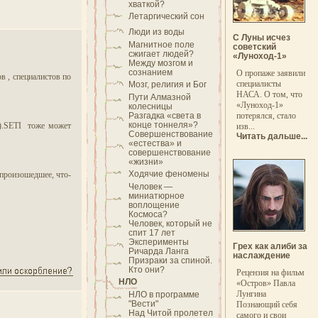
хваткой?
Летаргический сон
Люди из воды
С Луны исчез
Магнитное поле
советский
сжигает людей?
«Луноход-1»
Между мозгом и
сознанием
О пропаже заявили
в , специалистов по
специалисты
Мозг, религия и Бог
НАСА. О том, что
Пути Алмазной
«Луноход-1»
колесницы
Разгадка «света в
потерялся, стало
конце тоннеля»?
0).SETI тоже может
изв...
Совершенствование
Читать дальше...
«естества» и
совершенствование
«жизни»
Ходячие феномены
 произошедшее, что-
Человек —
миниатюрное
воплощение
Космоса?
Человек, который не
спит 17 лет
Эксперименты
Грех как алиби за
Ричарда Ланга
наслаждение
Призраки за спиной.
Кто они?
Рецензия на фильм
НЛО
«Остров» Павла
Лунгина
НЛО в программе
"Вести"
Познающий себя
Над Читой пролетел
самого и свои