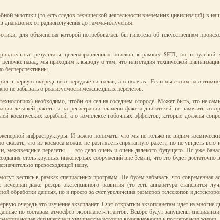
обной экзотики (то есть следов технической деятельности внеземных цивилизаций) в на
 в диапазонах от радиоизлучения до гамма-излучения.
кзотики, для объяснения которой потребовалась бы гипотеза об искусственном проис
ицательные результаты целенаправленных поисков в рамках SETI, но и нулевой «
цепочке назад, мы приходим к выводу о том, что или стадия технической цивилизации
но бесперспективны.
ил в первую очередь не о передаче сигналов, а о полетах. Если мы стоим на оптимис
но не забывать о реализуемости межзвездных перелетов.
 технологиях) необходимо, чтобы он сел на соседнем огороде. Может быть, это не са
ции летящей ракеты, а на регистрации пламени факела двигателей, не заметить кото
телей космических кораблей, а о комплексе побочных эффектов, которые должны сопр
нженерной инфраструктуры. И важно понимать, что мы не только не видим космически
 сказать, что из космоса можно не разглядеть спрятанную ракету, но не увидеть всю 
ян, межзвездные перелеты — это дело очень и очень далекого будущего. Но уже бана
и создания столь крупных инженерных сооружений вне Земли, что это будет достаточн
 незначительно превосходящей нашу.
 могут вестись в рамках специальных программ. Не будем забывать, что современная 
 исчерпан даже резерв экстенсивного развития (то есть аппаратура становится луч
й обработки данных, но и просто за счет увеличения размеров телескопов и детекторо
первую очередь это изучение экзопланет. Счет открытым экзопланетам идет на многие
ь данные по составам атмосфер экзопланет-гигантов. Вскоре будут запущены специализ
рассматривающая физические и химические условия возникновения и поддержания жизни.