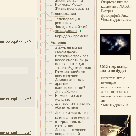
Жизнь до жизни
Открытое письмо
Раймонд Моуди:
коллективу NASA.
Жизнь после жизни
Галерея
Телепортация
фотографий. Ан...
Телепортация
Читать дальше...
реальна?
Филадельфийский
эксперимент
Коридоры времени
Человек
А есть ли мы на
самом деле?
В течение трех лет
после смерти лицо
монаха выглядит
2012 год: конца
так, как будто он жив
света не будет
Грех как алиби за
наслаждение
Известно, что с
Дамасская сталь -
помощью
древние
натальной карты в
нанотехнологии?
Денис Зикеев:
астрологии можно
Намерение или
определить влияние
желание
ли...
Для зрения глаза не
Читать дальше...
обязательны
Древний компьютер
Клиническая смерть
и терминальные
состояния
Левша — человек с
неправильной