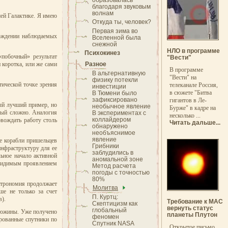
образовалась
благодаря звуковым
волнам
шей Галактике. Я имею
Откуда ты, человек?
Первая зима во
хождении наблюдаемых
Вселенной была
снежной
НЛО в программе
Психокинез
побочный» результат
"Вести"
 коротка, или же сами
Разное
В программе
В альтернативную
"Вести" на
физику потекли
тической точке зрения
телеканале Россия,
инвестиции
в сюжете "Битва
В Тюмени было
зафиксировано
гигантов в Ле-
мый лучший пример, но
необычное явление
Бурже" в кадре на
рый сложно. Аналогия
В экспериментах с
несколько ...
коллайдером
овождать работу столь
Читать дальше...
обнаружено
необъяснимое
явление
е корабли пришельцев
Грибники
инфраструктуру для ее
заблудились в
льное начало активной
аномальной зоне
о видимым проявлением
Метод расчета
погоды с точностью
80%
астрономия продолжает
Молитва
ше не только за счет
П. Куртц:
в).
Требование к МАС
Скептицизм как
вернуть статус
глобальный
 дюжины. Уже получено
планеты Плутон
феномен
ированные спутники по
Спутник NASA
Открытое письмо