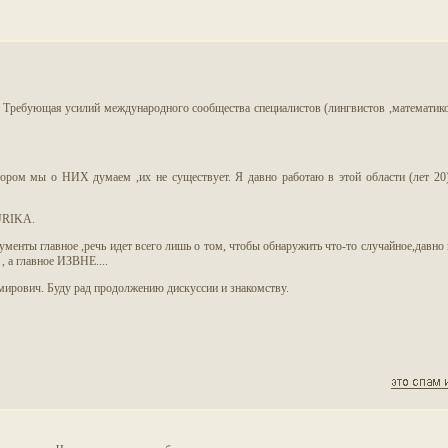
та. Требующая усилий международного сообщества специалистов (лингвистов ,математико
тором мы о НИХ думаем ,их не существует. Я давно работаю в этой области (лет 2
EURIKA.
ументы главное ,речь идет всего лишь о том, чтобы обнаружить что-то случайное,давно
, а главное ИЗВНЕ....
мирович. Буду рад продолжению дискуссии и знакомству.