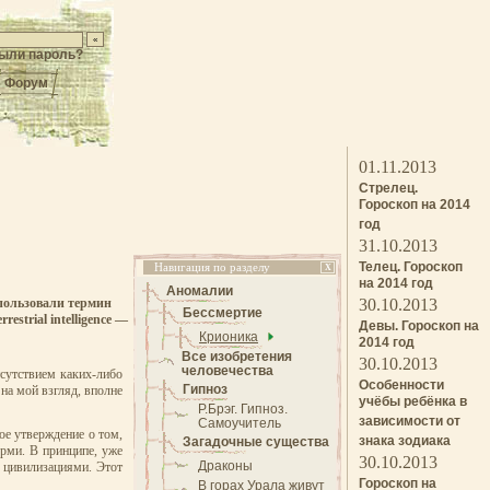
ыли пароль?
Форум
01.11.2013
Стрелец.
Гороскоп на 2014
год
31.10.2013
Телец. Гороскоп
Навигация по разделу
X
на 2014 год
Аномалии
спользовали термин
30.10.2013
Бессмертие
estrial intelligence —
Девы. Гороскоп на
Крионика
2014 год
Все изобретения
30.10.2013
человечества
тсутствием каких-либо
Особенности
Гипноз
на мой взгляд, вполне
учёбы ребёнка в
Р.Брэг. Гипноз.
зависимости от
Самоучитель
ое утверждение о том,
знака зодиака
Загадочные существа
рми. В принципе, уже
30.10.2013
Драконы
 цивилизациями. Этот
Гороскоп на
В горах Урала живут