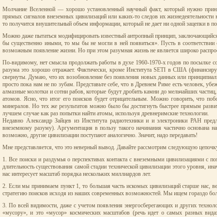
Молчание Вселенной — хорошо установленный научный факт, который нужно принят
прямых сигналов внеземных цивилизаций или каких-то следов их жизнедеятельности н
то получится внушительный объем информации, который не дает ни одной зацепки в п
Можно даже пытаться модифицировать известный антропный принцип, заключающийся, г
бы существенно иными, то мы бы не могли в ней появиться». Пусть в соответствии
возможным появление жизни. Но при этом разумная жизнь не является широко распро
По-видимому, нет смысла продолжать работы в духе 1960-1970-х годов по посылке с
разума это хорошо отражает. Фактически, кроме Института SETI в США (финансируе
свернуты. Думаю, что их возобновление без появления новых данных или принципиал
просто пока нам не по зубам. Представьте себе, что в Древнем Риме есть человек, убе
алмазные молотки и сотни рабов, которые будут дробить камни до мельчайших частиц
атомов. Ясно, что итог его поисков будет отрицательным. Можно говорить, что поб
минералов. Но тех же результатов можно было бы достигнуть быстрее прямым разви
лучшем случае как раз попытки найти атомы, используя древнеримские технологии.
Недавно Александр Зайцев из Института радиотехники и и электроники РАН предло
внеземному разуму). Аргументация в пользу такого начинания частично основана на
возможно, другие цивилизации поступают аналогично. Значит, надо передавать!
Мне представляется, что это неверный вывод. Давайте рассмотрим следующую цепочк
1. Все поиски и раздумья о перспективах контакта с внеземными цивилизациями с п
длительность существования самой стадии технической цивилизации этого уровня, инач
нас интересует масштаб порядка нескольких миллиардов лет.
2. Если мы принимаем пункт 1, то большая часть искомых цивилизаций старше нас, ве
стратегию поисков исходя из наших современных возможностей. Мы ищем гораздо бо
3. По всей видимости, даже с учетом появления энергосберегающих и других техноло
«мусору», и это «мусор» космических масштабов (речь идет о самых разных вида