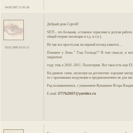
04.09.2007 21:05:36
Добрый день Сергей!
SETI - это большая, а главное серьезная и долгая рабо
общей теории эволюции и т.д. и т.п.).
Не так все просто,как на первый взгляд кажется....
03.01.2008 19:53:11
Помните у Лема " Глас Господа"? В том смысле, в ко
закрыться
году этак в 2010 -2011. Посмотрим. Все таки есть еще 
На данном этапе, несмотря на достаточно хорошие инстр
то с признаками модуляции и предназначенное не для нас 
Рад познакомиться, с уважением Кувшинов Игорь Влади
E-mail:
i777k2007@yandex.ru