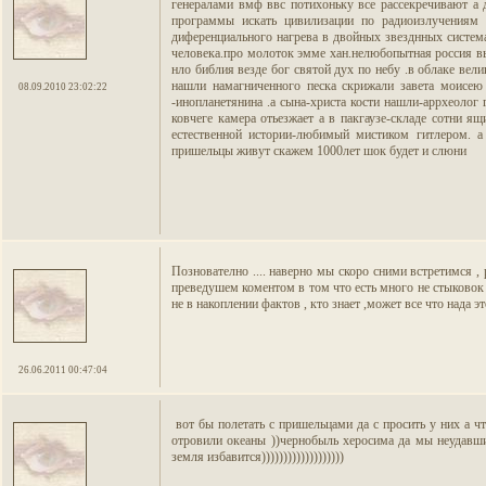
генералами вмф ввс потихоньку все рассекречивают а 
программы искать цивилизации по радиоизлучениям 
диференциального нагрева в двойных звезднных систем
человека.про молоток эмме хан.нелюбопытная россия вым
нло библия везде бог святой дух по небу .в облаке вел
нашли намагниченного песка скрижали завета моисею 
08.09.2010 23:02:22
-инопланетянина .а сына-христа кости нашли-аррхеолог 
ковчеге камера отьезжает а в пакгаузе-складе сотни я
естественной истории-любимый мистиком гитлером. а
пришельцы живут скажем 1000лет шок будет и слюни
Познователно .... наверно мы скоро сними встретимся ,
преведушем коментом в том что есть много не стыковок 
не в накоплении фактов , кто знает ,может все что нада эт
26.06.2011 00:47:04
вот бы полетать с пришельцами да с просить у них а 
отровили океаны ))чернобыль херосима да мы неудавший
земля избавится)))))))))))))))))))