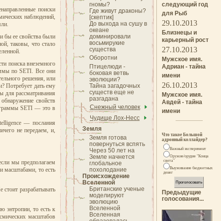
гномы?
следующий год
енаправленные поиски
Где живут драконы?
для Рыб
омических наблюдений,
[скептик]
29.10.2013
До выхода на сушу в
мли.
океане
Близнецы и
и бы ее свойства были
доминировали
карьерный рост
восьмирукие
й, таковы, что стало
27.10.2013
существа
еленной.
Оборотни
Мужское имя.
сти поиска внеземного
Птицелюди -
Адриан - тайна
ммы по SETI. Все они
боковая ветвь
имени
тельного решения, или
эволюции?
26.10.2013
ки? Потребует дать ему
Тайна загадочных
существ еще не
зы для рассматривания
Мужское имя.
разгадана
 обнаружение свойств
Авдей - тайна
Снежный человек
ограммы SETI — это в
имени
Чудище Лох-Несс
elligence — послания
Земля
чего не передаем, и,
Что такое Большой
Земля готова
адронный коллайдер?
повернуться вспять
Важный эксперимент
Через 50 лет на
Земле начнется
Оружие/орудие "Конца
света"
 если мы предполагаем
глобальное
Выуживание бюджетных
и масштабами, то есть
похолодание
денег
Происхождение
Вселенной
Британские ученые
е стоит разрабатывать
Предыдущие
моделируют
голосования...
эволюцию
Вселенной
ю энтропии, то есть к
Вселенная
осмических масштабов