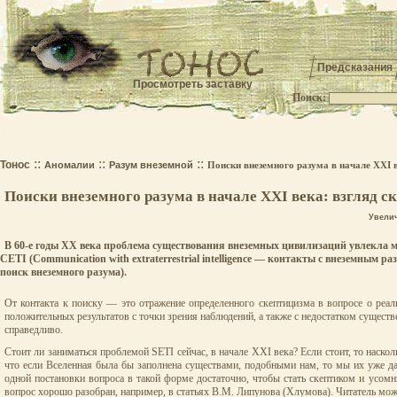
Предсказания
Просмотреть заставку
Поиск:
.
::
::
::
Тонос
Аномалии
Разум внеземной
Поиски внеземного разума в начале XXI в
Поиски внеземного разума в начале XXI века: взгляд с
Увели
В 60-е годы XX века проблема существования внеземных цивилизаций увлекла м
CETI (Communication with extraterrestrial intelligence — контакты с внеземным раз
поиск внеземного разума).
От контакта к поиску — это отражение определенного скептицизма в вопросе о реаль
положительных результатов с точки зрения наблюдений, а также с недостатком существ
справедливо.
Стоит ли заниматься проблемой SETI сейчас, в начале XXI века? Если стоит, то наск
что если Вселенная была бы заполнена существами, подобными нам, то мы их уже да
одной постановки вопроса в такой форме достаточно, чтобы стать скептиком и усо
вопрос хорошо разобран, например, в статьях В.М. Липунова (Хлумова). Читатель може