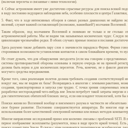
(включая перелеты и связанные с ними технологии).
4. Сейчас астрономия имеет уже достаточно серьезные ресурсы для поиска всякой под
в виду постоянно ведущиеся наблюдения неба, особенно плоскости и центра Галактики,
5. Факт, что в ходе интенсивных обзоров в самых разных диапазонах не найдено э
явлений, служит важной составляющей (возможно, важнейшей!) молчания Вселенной.
Таким образом, под молчанием Вселенной я понимаю не только и не столько отр
астрономической работы. Мы не видим так называемых космических чудес. Следуя по 
цивилизации чрезвычайно редки. В обоих случаях прямые поиски и послания достаточ
Здесь разумно также добавить пару слов о значимости парадокса Ферми. Ферми говор
сторонников возможности установления контактов в самом ближайшем времени, то нуж
Не стоит думать, что для обнаружения звездолета (если мы говорим о представимых
системы противоракетной обороны основаны в первую очередь не на прямой регистра
должна быть верна и для космических перелетов. Речь, конечно, не о факеле двига
могучего средства передвижения.
Кроме того, сама реализация полетов должна требовать создания соответствующей и
вокруг нас, мы не видим их базы! Возвращаясь к аналогии с земными ракетами, можно
создания, транспортировки и запуска уже трудно. С точки зрения современных земл
разработки месторождений чего-нибудь вне Земли потребует такой затраты энергии 
для гипотетических обитателей близких звезд, если они владеют технологией, хотя бы
Поиски жизни во Вселенной вообще и внеземного разума в частности не обязательно
свое бурное развитие. Постоянно совершенствуется аппаратура. Во многом еще не
использования более качественной электронной начинки или новых методов компьютерно
Многие направления исследований прямо или косвенно связаны с проблемой SETI. В 
первое изображение экзопланеты (разумеется, пока в виде просто яркой точки). Ест
поиску планет типа Земли. В связи с этим развивается теоретическая экзобиология, 