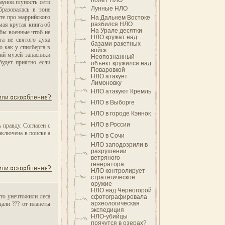
полет НЛО
унов.глупость сети
Лунные НЛО
разовалась в зоне
те про маррийского
На Дальнем Востоке
разбился НЛО
мая крутая книга об
На Урале десятки
абы военные чтоб не
НЛО кружат над
га не святого духа
базами ракетных
о как у спилберга в
войск
кий музей запасники
Неопознанный
будет приятно если
объект кружился над
Поваровкой
НЛО атакует
Лимоновку
НЛО атакуют Кремль
НЛО в Выборге
НЛО в городе Кэннок
НЛО в России
 правду. Согласен с
аключена в поиске а
НЛО в Сочи
НЛО заподозрили в
разрушении
ветряного
генератора
НЛО контролирует
стратегическое
оружие
НЛО над Черногорой
то унечтожили леса
сфотографировала
археологическая
дали ??? от планеты
экспедиция
НЛО-убийцы
прячутся в озерах?