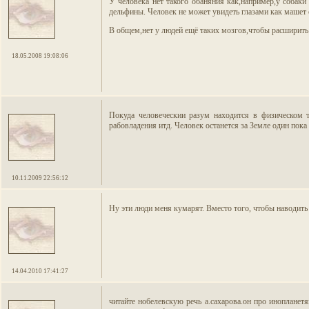
У человека нет такого обаняния как,например,у собак
дельфины. Человек не может увидеть глазами как маше
В общем,нет у людей ещё таких мозгов,чтобы расширить 
18.05.2008 19:08:06
Покуда человеческии разум находится в физическом т
рабовладения итд. Человек останется за Земле один пока 
10.11.2009 22:56:12
Ну эти люди меня кумарят. Вместо того, чтобы наводит
14.04.2010 17:41:27
читайте нобелевскую речь а.сахарова.он про инопланет