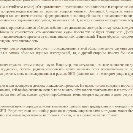
(на английском языке) «От протопланет к протожизни: возникновение и сохранение ж
ечи по протозвездам и планетам, включая вопросы жизни во Вселенной. Следить за нов
оторая так или иначе связана с формированием и эволюцией планет, с возможностью жиз
сделано без специальных программ, связанных с SETI, то есть в рамках «стандартной» ас
оянно продолжающихся обзорах неба во всех диапазонах спектра (к этому также следуе
ожно не сомневаться, что «космическое чудо» просто так не будет пропущено. Доста
и первоначально приняты за сигналы внеземных цивилизаций. Таким образом, совреме
ледов, если таковые есть.
ужно просто отдавать себе отчет, что исследования в этой области не могут служить са
ны в рамках обычных научных исследований, то, с другой стороны, почему бы не п
может служить целям «пиара» науки. Например, это актуально в смысле привлечения д
ля поддержки, скажем, радиотелескопов или групп, занимающихся экзопланетами, но 
ная деятельность по исследованиям в рамках SETI (именно так, в некотором роде, и ф
уки и для проведения детских и школьных проектов. Не нужно только создавать иллюзию 
зиками, чей выбор специальности был во многом обусловлен программами и книгами К
аются они сейчас совсем другими проблемами, теми, которые актуальны и дают результ
временной науки) периода поисков внеземных цивилизаций традиционными методами не
SETI. Результат, если его вообще реально получить современными методами, может бы
, его сейчас недостаточно не только в России, но и в более развитых странах.