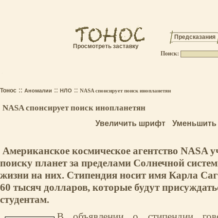
Предсказания
Просмотреть заставку
Поиск:
.
::
::
::
Тонос
Аномалии
НЛО
NASA спонсирует поиск инопланетян
NASA спонсирует поиск инопланетян
Увеличить шрифт
Уменьшить
Американское космическое агентство NASA у
поиску планет за пределами Солнечной системы
жизни на них. Стипендия носит имя Карла Сага
60 тысяч долларов, которые будут присуждать
студентам.
В объявлении о стипендии гово