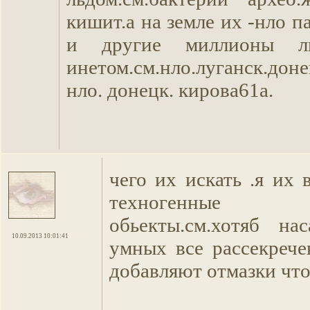
кишит.а на земле их -нло п
и другие миллионы 
инетом.см.нло.луганск.дон
нло. донецк. кирова61а.
чего их искать .я их 
техногенные 
обьекты.см.хотяб на
10.09.2013 10:01:41
умных все рассекреч
добавляют отмазки что