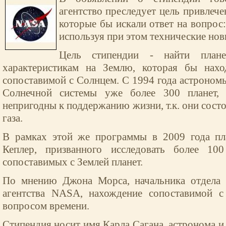
агентство преследует цель привлеч
которые бы искали ответ на вопрос
используя при этом технические нов
Цель стипендии - найти план
характеристикам на Землю, которая бы нахо
сопоставимой с Солнцем. С 1994 года астроном
Солнечной системы уже более 300 планет,
непригодны к поддержанию жизни, т.к. они состо
газа.
В рамках этой же программы в 2009 года пла
Кеплер, призванного исследовать более 10
сопоставимых с Землей планет.
По мнению Джона Морса, начальника отдела 
агентства NASA, нахождение сопоставимой с
вопросом времени.
Стипендия носит имя Карла Сагана, астронома и