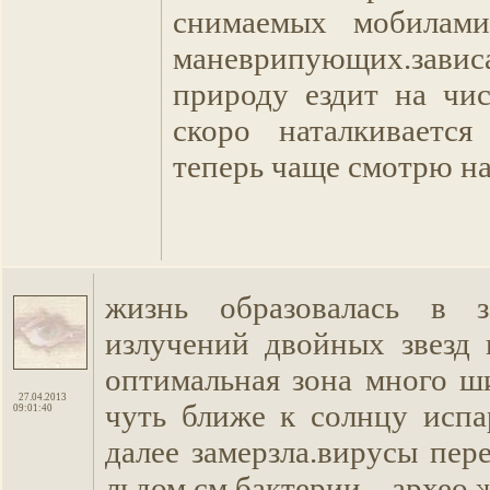
снимаемых мобилам
маневрипующих.завис
природу ездит на чи
скоро наталкивается
теперь чаще смотрю на
жизнь образовалась в з
излучений двойных звезд 
оптимальная зона много ши
27.04.2013
чуть ближе к солнцу испа
09:01:40
далее замерзла.вирусы пер
льдом.см.бактерии архео