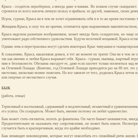
Крыса - создатель неразберихи, а иногда даже и маньяк. Во всяком случае скандалист.
стремятся из всего извлечь личную пользу и прибыль: из друзей, знакомых, своих денег
Игрок, гурман, Крыса ни в чем не хочет ограничивать себя и в то же время постоянно 
Женщина-Крыса, в силу тех же причин, отличается ярко выраженным накопительством
Крыса наделена развитым воображением, может иногда быть созидателем, но чаще она
уничтожают ради собственного удовольствия. Будучи мелочной мещанкой, Крыса остается
Однако лень и перестраховка могут сделать некоторых Крыс чинушами и «канцелярски
К сожалению, Крыса, накапливая деньги, в тот же момент их тратит. Она ни в чем не ог
так как именно в любви Крыса выражает себя. Крыса - гурман, пьяница, азартный игрок
ним в безопасности. Обезьяна околдует ее, даже если захочет только посмеяться над
на Огненной Лошади. (Конечно, год Огненной Лошади приходится раз на 60 лет, это ум
настолько, насколько можно пожелать. Но все зависит от того, родилась Крыса летом 
или смертью от несчастного случая.
БЫК
(работа, семья)
Терпеливый и молчаливый, сдержанный и медлительный, незаметный и уравновешенный,
его успеха. Он созерцатель. Может быть, именно поэтому он любит одиночество.
Бык может стать сектантом, вплоть до фанатизма. Он часто бывает шовинистом, иногд
Предпочтительнее не оказывать ему сопротивления, он может быть опасен. Несмотря 
случается быть и красноречивым, когда это крайне необходимо.
Бык ненавидит нововведения, которые могут поколебать его спокойный ритм жизни. О