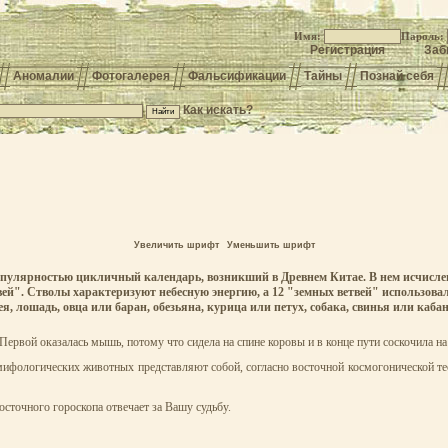
Имя:
Пароль:
Регистрация
Заб
Аномалии
Фотогалерея
Фальсификации
Тайны
Познай себя
Как искать?
Увеличить шрифт
Уменьшить шрифт
опулярностью цикличный календарь, возникший в Древнем Китае. В нем исчислени
вей". Стволы характеризуют небесную энергию, а 12 "земных ветвей" использовал
, лошадь, овца или баран, обезьяна, курица или петух, собака, свинья или кабан
рвой оказалась мышь, потому что сидела на спине коровы и в конце пути соскочила на 
12 мифологических животных представляют собой, согласно восточной космогонической
осточного гороскопа отвечает за Вашу судьбу.