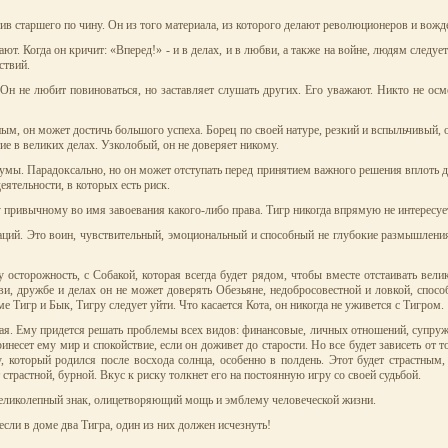
тив старшего по чину. Он из того материала, из которого делают революционеров и вожд
ают. Когда он кричит: «Вперед!» - и в делах, и в любви, а также на войне, людям следу
ствий.
Он не любит повиноваться, но заставляет слушать других. Его уважают. Никто не осме
ным, он может достичь большого успеха. Борец по своей натуре, резкий и вспыльчивый
ие в великих делах. Узколобый, он не доверяет никому.
 умы. Парадоксально, но он может отступать перед принятием важного решения вплоть 
ятельности, в которых есть риск.
привычному во имя завоевания какого-либо права. Тигр никогда впрямую не интересуетс
ций. Это воин, чувствительный, эмоциональный и способный не глубокие размышления
осторожность, с Собакой, которая всегда будет рядом, чтобы вместе отстаивать вели
и, дружбе и делах он не может доверять Обезьяне, недобросовестной и ловкой, спосо
е Тигр и Бык, Тигру следует уйти. Что касается Кота, он никогда не уживется с Тигром.
ная. Ему придется решать проблемы всех видов: финансовые, личных отношений, супруже
ринесет ему мир и спокойствие, если он доживет до старости. Но все будет зависеть о
, который родился после восхода солнца, особенно в полдень. Этот будет страстным,
страстной, бурной. Вкус к риску толкнет его на постоянную игру со своей судьбой.
 великолепный знак, олицетворяющий мощь и эмблему человеческой жизни.
 если в доме два Тигра, один из них должен исчезнуть!