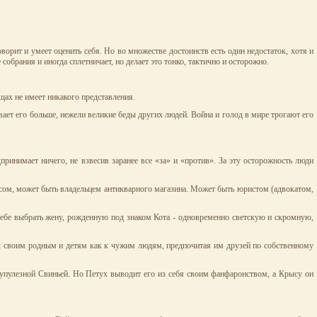
ворит и умеет оценить себя. Но во множестве достоинств есть один недостаток, хотя и
обрания и иногда сплетничает, но делает это тонко, тактично и осторожно.
щах не имеет никакого представления.
ает его больше, нежели великие беды других людей. Война и голод в мире трогают его
принимает ничего, не взвесив заранее все «за» и «против». За эту осторожность люди
вкусом, может быть владельцем антикварного магазина. Может быть юристом (адвокатом,
 себе выбрать жену, рожденную под знаком Кота - одновременно светскую и скромную,
ся к своим родным и детям как к чужим людям, предпочитая им друзей по собственному
крупулезной Свиньей. Но Петух выводит его из себя своим фанфаронством, а Крысу он