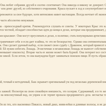
 Она любит собрания друзей и охотно сплетничает. Она никогда и никому не доверяет. 
 или денег друзей, из собственного очарования. Крыса пускает в ход и злоупотребляет и
тревожится за свое будущее, хотя интенсивно живет настоящим. Всегда мечтает об эконом
, часто абсолютно ненужным.
 - превосходный критик. Рекомендуется слушать ее советы. У некоторых Крыс это ка
 честной, обладает способностью идти до конца в делах, которые она предпринимает, да
ми крысами». Они могут преуспевать в делах, в политике, стать популярными артистам
раничивает себя и если дает взаймы, то это не бескорыстно. Однако она сентиментальна
. Она сделает удачный выбор, если свяжет свою судьбу с Драконом, который принесет ей
 ней. Ей нужно избегать Лошадь. Эгоистичная и независимая Лошадь не вынесет собстве
еньшает опасность). Вторая часть ее жизни может быть бурной. Она потеряет все состо
или зимой. Если летом, то она вынуждена будет заниматься поиском пищи. И пусть обращ
 точный и методичный, Бык скрывает оригинальный ум под несколько деревенской вне
а ханжой. Несмотря на свою спокойную внешность, это холерик. Сдержанный, и в то же 
на невозмутимый вид, он упрям и не терпит провала предпринятого дела. несчастье то
н из тех, кто высмеивал Пикассо, новый джаз, мини-юбки и длинные волосы, и не до