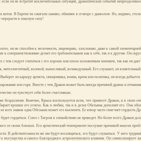
: если он не встретит исключительных ситуаций, драматических событий непреодолимого
 котов. В Европе их сжигали заживо, обвиняя в сговоре с дьяволом. Но, видимо, столь п
т перерасти в опасную силу!
лото, он не способен к мелочности, лицемерию, злословию, даже к самой элементарной 
е к совершенствованию делает его требовательным как к себе, так и к другим. Он скру
е с тем следует считаться с его хорошо или плохо изложенным мнением, так как он дает
ек, интеллигентный, волевой, выносливый, великодушный. Его слушают, он влиятельный
ыберет ли карьеру артиста, священника, воина, врача или политика, он всегда добьется 
очарования или горя. Вместе с тем Дракон может быть иногда причиной драмы и отчаяни
очестве он чувствует себя более счастливым.
е безразличие. Конечно, Крыса воспользуется всем, что принесет Дракон, и в свою 
рает крошки его успеха. Как в любви, так и в делах Обезьяна дополнит его. Она обог
 из всех знаков одна Обезьяна может его высмеять. Ее юмор часто смягчает гордость Др
удет гордиться. Союз с Тигром к спокойствию не приведет. Но более всего Дракон долже
ного от своих близких. Его артистический темперамент послужит причиной многих пробл
и. В действительности же им будут восхищаться, его будут слушаться. У него трудный 
ного могущества и самого благородного астрологического влияния. Он символизирует ж