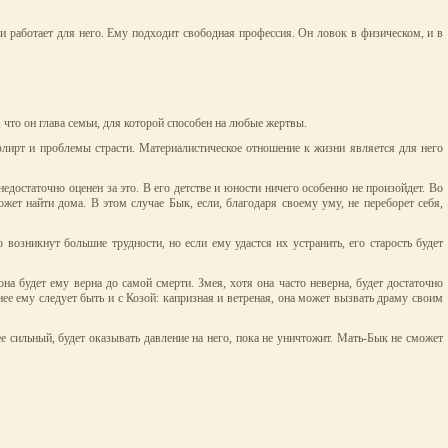
или работает для него. Ему подходит свободная профессия. Он ловок в физическом, и в
что он глава семьи, для которой способен на любые жертвы.
лирт и проблемы страсти. Материалистическое отношение к жизни является для него
едостаточно оценен за это. В его детстве и юности ничего особенно не произойдет. Во
ожет найти дома. В этом случае Бык, если, благодаря своему уму, не переборет себя,
возникнут большие трудности, но если ему удастся их устранить, его старость будет
а будет ему верна до самой смерти. Змея, хотя она часто неверна, будет достаточно
нее ему следует быть и с Козой: капризная и ветреная, она может вызвать драму своим
е сильный, будет оказывать давление на него, пока не уничтожит. Мать-Бык не сможет