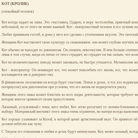
КОТ (КРОЛИК)
(спокойный человек)
Кот всегда падает на лапы. Это счастливец. Одарен, в меру честолюбив, приятный ком
небольшой, но от этого не менее важный: Кот - поверхностный человек и его лучшие ка
Любит принимать гостей, и дома у него все сделано с утонченным вкусом. Это светский
Женщина-Кот выставляет свою культуру со смакованием. она может глубоко изучить нек
Кот обычно не выходит из равновесия. Он спокоен, невозмутим. В нем больше сентиме
лишь в том случае, когда он лично от этого страдает, но страдает он так сильно, что мо
Кот по незначительному поводу может заплакать, но быстро утешается. Меланхолия жен
Кот - консерватор. Он ненавидит все, что может поколебать его жизнь, все, что мож
восхищаются им и доверяют ему.
В финансовом положении он всегда будет счастлив. Ловок в делах, и тот, кто подписы
нотариусом) или дипломатом при условии, что его жизнь не подвергнется риску.
Женщина этого знака может блистать во всех видах деятельности, которые требуют в
которая многое привнесет своим присутствием.
Ласковый, услужливый с теми, кого любят, Кот легко разлучает со своими близкими в
выбору. Материнский инстинкт этого знака очень ограничен, но матери всегда выполня
Кот хорошо ухаживает за Козой, в которой ценит артистический вкус. Он принесет е
должен избегать как чуму.
С Тигром его отношения в любви и делах будут натянутыми. Кот, менее сильный, всегда