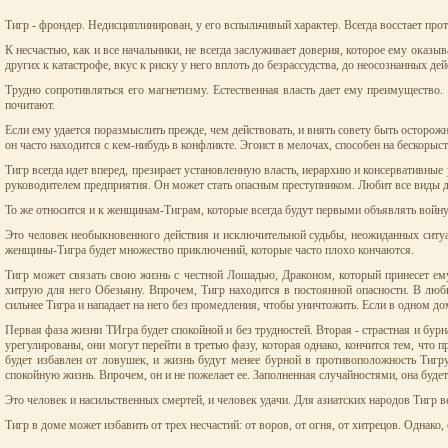
Тигр - фрондер. Недисциплинирован, у его вспыльчивый характер. Всегда восстает про
К несчастью, как и все начальники, не всегда заслуживает доверия, которое ему оказыв
других к катастрофе, вкус к риску у него вплоть до безрассудства, до неосознанных дей
Трудно сопротивляться его магнетизму. Естественная власть дает ему преимущество. 
почитают.
Если ему удается поразмыслить прежде, чем действовать, и внять совету быть осторож
он часто находится с кем-нибудь в конфликте. Эгоист в мелочах, способен на бескорыст
Тигр всегда идет вперед, презирает установленную власть, иерархию и консервативные
руководителем предприятия. Он может стать опасным преступником. Любит все виды де
То же относится и к женщинам-Тиграм, которые всегда будут первыми объявлять войну 
Это человек необыкновенного действия и исключительной судьбы, неожиданных ситуа
женщины-Тигра будет множество приключений, которые часто плохо кончаются.
Тигр может связать свою жизнь с честной Лошадью, Драконом, который принесет ему 
хитрую для него Обезьяну. Впрочем, Тигр находится в постоянной опасности. В любв
сильнее Тигра и нападает на него без промедления, чтобы уничтожить. Если в одном дом
Первая фаза жизни ТИгра будет спокойной и без трудностей. Вторая - страстная и бур
урегулированы, они могут перейти в третью фазу, которая однако, кончится тем, что п
будет избавлен от ловушек, и жизнь будут менее бурной в противоположность Тигру
спокойную жизнь. Впрочем, он и не пожелает ее. Заполненная случайностями, она будет 
Это человек и насильственных смертей, и человек удачи. Для азиатских народов Тигр
Тигр в доме может избавить от трех несчастий: от воров, от огня, от хитрецов. Однако,