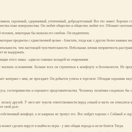
паньон, скромный, сдержанный, утонченный, добродетельный. Все это знают. Хорошо го
чества тоже поверхностны. Он любит общество и общество любит его. Обожает светские с
 человек, некоторые бы назвали его снобом. Он педантичен.
оторые предметы с единственной целью - блистать, тогда как л других более важных ве
нтальности, чем настоящей чувствительности. Небольшая личная неприятность расстраив
жет не выдержать.
щин этого знака - один из главных козырей их очарования.
ет вызвать осложнения. Больше всех он стремиться к комфорту и безопасности. Не пред
вает контракт с ним, не прогадает. Он добьется успеха в торговле. Обладая хорошим 
куса, гостеприимства и хорошего представительства. Человеку политики следовало бы
 пользу друзей. У него нет чувств ответственности перед семьей и часто он относит
ют свой долг.
й собственный комфорт, а ее капризы не тронут его. Все пойдет хорошо с Собакой и с
 может сделать пируэт и выйти из игры - у них общая порода и он не боится Тигра.