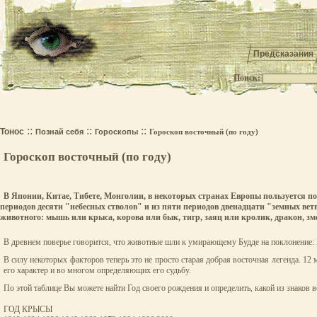
Предсказания
Поиск:
.
::
::
::
Тонос
Познай себя
Гороскопы
Гороскоп восточный (по году)
Гороскоп восточный (по году)
В Японии, Китае, Тибете, Монголии, в некоторых странах Европы пользуется п
периодов десяти "небесных стволов" и из пяти периодов двенадцати "земных вет
животного: мышь или крыса, корова или бык, тигр, заяц или кролик, дракон, змея
В древнем поверье говорится, что животные шли к умирающему Будде на поклонение: Пе
В силу некоторых факторов теперь это не просто старая добрая восточная легенда. 
его характер и во многом определяющих его судьбу.
По этой таблице Вы можете найти Год своего рождения и определить, какой из знаков в
ГОД КРЫСЫ