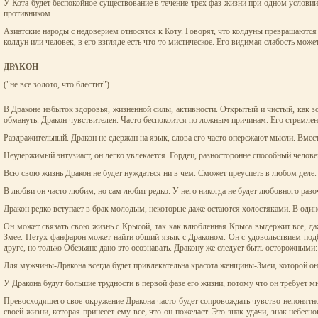
У Кота будет беспокойное существование в течение трех фаз жизни при одном условии
противником.
Азиатские народы с недоверием относятся к Коту. Говорят, что колдуны превращаются в
колдун или человек, в его взгляде есть что-то мистическое. Его видимая слабость може
ДРАКОН
("не все золото, что блестит")
В Драконе избыток здоровья, жизненной силы, активности. Открытый и чистый, как зо
обмануть. Дракон чувствителен. Часто беспокоится по ложным причинам. Его стремлени
Раздражительный. Дракон не сдержан на язык, слова его часто опережают мысли. Вмест
Неудержимый энтузиаст, он легко увлекается. Гордец, разносторонне способный челов
Всю свою жизнь Дракон не будет нуждаться ни в чем. Сможет преуспеть в любом деле. В
В любви он часто любим, но сам любит редко. У него никогда не будет любовного раз
Дракон редко вступает в брак молодым, некоторые даже остаются холостяками. В один
Он может связать свою жизнь с Крысой, так как влюбленная Крыса выдержит все, даж
Змее. Петух-фанфарон может найти общий язык с Драконом. Он с удовольствием подби
друге, но только Обезьяне дано это осознавать. Дракону же следует быть осторожными:
Для мужчины-Дракона всегда будет привлекательна красота женщины-Змеи, которой он б
У Дракона будут большие трудности в первой фазе его жизни, потому что он требует м
Превосходящего свое окружение Дракона часто будет сопровождать чувство непонятност
своей жизни, которая принесет ему все, что он пожелает. Это знак удачи, знак небес