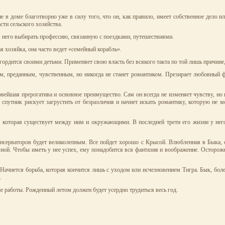
е в доме благотворно уже в силу того, что он, как правило, имеет собственное дело 
ти сельского хозяйства.
 него выбирать профессию, связанную с поездками, путешествиями.
я хозяйка, она часто ведет «семейный корабль».
дится своими детьми. Применяет свою власть без всякого такта по той лишь причине, 
, преданным, чувственным, но никогда не станет романтиком. Презирает любовный ф
рвейшая прерогатива и основное преимущество. Сам он всегда не изменяет чувству, но н
спутник рискует загрустить от безразличия и начнет искать романтику, которую не м
, которая существует между ним и окружающими. В последней трети его жизни у него 
нсерваторов будет великолепным. Все пойдет хорошо с Крысой. Влюбленная в Быка, он
яной. Чтобы иметь у нее успех, ему понадобится вся фантазия и воображение. Осторож
 Начнется борьба, которая кончится лишь с уходом или исчезновением Тигра. Бык, боле
.
е работы. Рожденный летом должен будет усердно трудиться весь год.