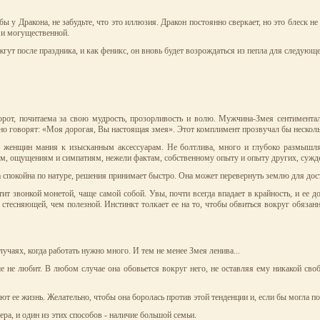
 у Дракона, не забудьте, что это иллюзия. Дракон постоянно сверкает, но это блеск не
 и могущественной.
ожгут после праздника, и как феникс, он вновь будет возрождаться из пепла для следующ
борот, почитаема за свою мудрость, прозорливость и волю. Мужчина-Змея сентимент
но говорят: «Моя дорогая, Вы настоящая змея». Этот комплимент прозвучал бы нескольк
У женщин мания к изысканным аксессуарам. Не болтлива, много и глубоко размышляе
ям, ощущениям и симпатиям, нежели фактам, собственному опыту и опыту других, сужден
на спокойна по натуре, решения принимает быстро. Она может перевернуть землю для до
ит звонкой монетой, чаще самой собой. Увы, почти всегда впадает в крайность, и ее д
 стесняющей, чем полезной. Инстинкт толкает ее на то, чтобы обвиться вокруг обязанн
чаях, когда работать нужно много. И тем не менее Змея ленива...
 не любит. В любом случае она обовьется вокруг него, не оставляя ему никакой свобо
 ее жизнь. Желательно, чтобы она боролась против этой тенденции и, если бы могла по
ера, и один из этих способов - наличие большой семьи.