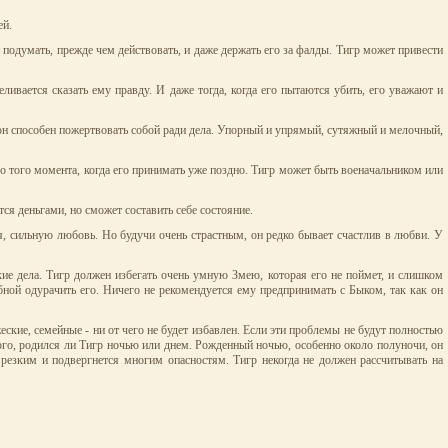
ей.
ет подумать, прежде чем действовать, и даже держать его за фалды. Тигр может привести
ливается сказать ему правду. И даже тогда, когда его пытаются убить, его уважают и
, он способен пожертвовать собой ради дела. Упорный и упрямый, сутяжный и мелочный,
до того момента, когда его принимать уже поздно. Тигр может быть военачальником или
я деньгами, но сможет составить себе состояние.
, сильную любовь. Но будучи очень страстным, он редко бывает счастлив в любви. У
кие дела. Тигр должен избегать очень умную Змею, которая его не поймет, и слишком
бной одурачить его. Ничего не рекомендуется ему предпринимать с Быком, так как он
ские, семейные - ни от чего не будет избавлен. Если эти проблемы не будут полностью
т того, родился ли Тигр ночью или днем. Рожденный ночью, особенно около полуночи, он
 резким и подвергнется многим опасностям. Тигр некогда не должен рассчитывать на