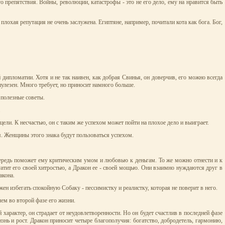
 препятствия. Войны, революции, катастрофы - это не его дело, ему на нравится быть
лохая репутация не очень заслужена. Египтяне, например, почитали кота как бога. Бог,
дипломатии. Хотя и не так наивен, как добрая Свинья, он доверчив, его можно всегда
пулезен. Много требует, но приносит намного больше.
 полезные советы.
.
цели. К несчастью, он с таким же успехом может пойти на плохое дело и выиграет.
я. Женщины этого знака будут пользоваться успехом.
очередь поможет ему критическим умом и любовью к деньгам. То же можно отнести и к
атит его своей хитростью, а Дракон ее - своей мощью. Они взаимно нуждаются друг в
акона.
н избегать спокойную Собаку - пессимистку и реалистку, которая не поверит в него.
ем во второй фазе его жизни.
характер, он страдает от неудовлетворенности. Но он будет счастлив в последней фазе
изнь и рост. Дракон приносит четыре благополучия: богатство, добродетель, гармонию,