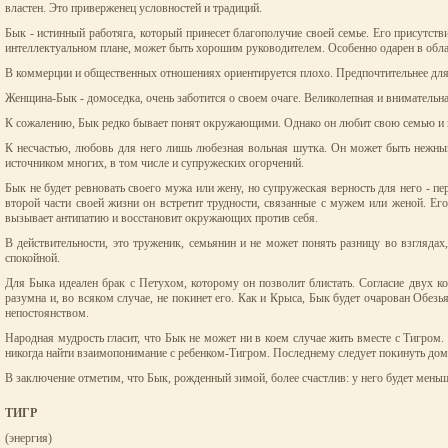
властен. Это приверженец условностей и традиций.
Бык - истинный работяга, который принесет благополучие своей семье. Его присутстви
интеллектуальном плане, может быть хорошим руководителем. Особенно одарен в облас
В коммерции и общественных отношениях ориентируется плохо. Предпочтительнее для
Женщина-Бык - домоседка, очень заботится о своем очаге. Великолепная и внимательна
К сожалению, Бык редко бывает понят окружающими. Однако он любит свою семью и гор
К несчастью, любовь для него лишь любезная вольная шутка. Он может быть нежным
источником многих, в том числе и супружеских огорчений.
Бык не будет ревновать своего мужа или жену, но супружеская верность для него - пе
второй части своей жизни он встретит трудности, связанные с мужем или женой. Его 
вызывает антипатию и восстановит окружающих против себя.
В действительности, это труженик, семьянин и не может понять разницу во взглядах
спокойной.
Для Быка идеален брак с Петухом, которому он позволит блистать. Согласие двух ко
разумна и, во всяком случае, не покинет его. Как и Крыса, Бык будет очарован Обезь
непостоянством.
Народная мудрость гласит, что Бык не может ни в коем случае жить вместе с Тигром.
никогда найти взаимопонимание с ребенком-Тигром. Последнему следует покинуть дом
В заключение отметим, что Бык, рожденный зимой, более счастлив: у него будет меньш
ТИГР
(энергия)