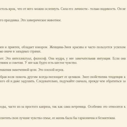
 столь ярок, что от него можно ослепнуть. Сила его личности - только видимость. Он не
его праздника. Это химерическое животное.
ален и приятен, обладает юмором. Женщина-Змея красива и часто пользуется успехом
о иначе в западных странах.
т. Это интеллектуал, философ. Она мудра, у нее замечательная интуиция. Если она
иям и советам. У нее как будто есть шестое чувство.
стижения намеченной цели. Это плохой игрок.
обрая воля помочь другим всегда поглощает ее целиком. Змее свойственна тенденция к
ого ей и даже задушить. Следовательно, подумайте сначала, прежде чем обратиться за
ды, часто из-за простого каприза, так как сама ветреница. Особенно это относится к
святить свои лучшие чувства семье, ее жизнь была бы гармонична и безмятежна.