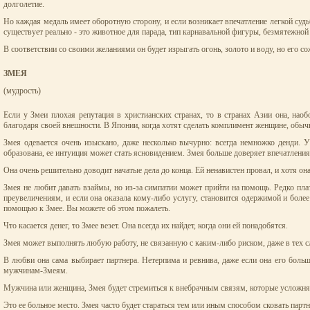
долголетие.
Но каждая медаль имеет оборотную сторону, и если возникает впечатление легкой судьбы
существует реально - это животное для парада, тип карнавальной фигуры, безмятежной
В соответствии со своими желаниями он будет изрыгать огонь, золото и воду, но его с
ЗМЕЯ
(мудрость)
Если у Змеи плохая репутация в христианских странах, то в странах Азии она, нао
благодаря своей внешности. В Японии, когда хотят сделать комплимент женщине, обыч
Змея одевается очень изыскано, даже несколько вычурно: всегда немножко денди. 
образована, ее интуиция может стать ясновидением. Змея больше доверяет впечатлени
Она очень решительно доводит начатые дела до конца. Ей ненавистен провал, и хотя о
Змея не любит давать взаймы, но из-за симпатии может прийти на помощь. Редко плат
преувеличениям, и если она оказала кому-либо услугу, становится одержимой и более
помощью к Змее. Вы можете об этом пожалеть.
Что касается денег, то Змее везет. Она всегда их найдет, когда они ей понадобятся.
Змея может выполнять любую работу, не связанную с каким-либо риском, даже в тех слу
В любви она сама выбирает партнера. Нетерпима и ревнива, даже если она его больше
мужчинам-Змеям.
Мужчина или женщина, Змея будет стремиться к внебрачным связям, которые усложняют
Это ее больное место. Змея часто будет стараться тем или иным способом сковать партн