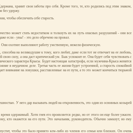
Сдержана, хранит свои заботы про себя. Кроме того, те, кто родились под этим знаком,
м без удержу.
ии, чтобы обеспечить себе старость.
чество может стать недостатком и толкнуть их на путь опасных разрушений - они все
же если - увы! - это дело обречено на провал.
и. Они охотнее выполняют работу умственную, нежели физическую.
, способна на великодушие к тому, кого любит, даже если тот не отвечает на ее любовь,
 свою силу, а она даст критический ум. Бык успокоит ее. Она будет себя чувствовать с
ннического характера Крысы. Будет настоящая катастрофа, если мужчина-Крыса женится
яние в неудачном деле. Третья часть ее жизни будет устроенной, а старость спокойной
ает внимание на ловушки, расставленные на ее пути, а то это может кончиться тюрьмой
шностью. У него дар вызывать людей на откровенность, это один из основных козырей
время одержимый. Хотя гнев его проявляется редко, но от этого он еще более ужасен.
му, кто окажется на его пути. Это начальник, руководитель. Обычно замкнут, но ему
пустит, чтобы это было принято кем-либо из членов его семьи или близких. Он очень