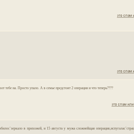
от тебе на. Просто упало. А в семье предстоят 2 операции и что теперь????
азбилос`зеркало в прихожей, и 15 августа у мужа сложнейщая операция,испугалас`стра