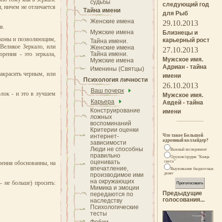
судьбы
следующий год
и, ничем не отличается
Тайна имени
для Рыб
Женские имена
29.10.2013
в.
Мужские имена
Близнецы и
аконы и позволяющим,
карьерный рост
Тайна имени.
 Великое Зеркало, или
Женские имена
27.10.2013
рения - это зеркала,
Тайна имени.
Мужское имя.
Мужские имена
Адриан - тайна
Именины (Святцы)
закрасить черным, или
имени
Психология личности
26.10.2013
Ваш почерк
олок - и это в лучшем
Мужское имя.
Карьера
Авдей - тайна
Конструирование
имени
ложных
воспоминаний
Критерии оценки
интернет-
Что такое Большой
адронный коллайдер?
зависимости
Люди не способны
Важный эксперимент
правильно
Оружие/орудие "Конца
оценивать
света"
рения обоснованны, на
впечатление,
Выуживание бюджетных
денег
производимое ими
на окружающих
 не больше) просить:
Мимика и эмоции
Предыдущие
передаются по
голосования...
наследству
Психологические
тесты