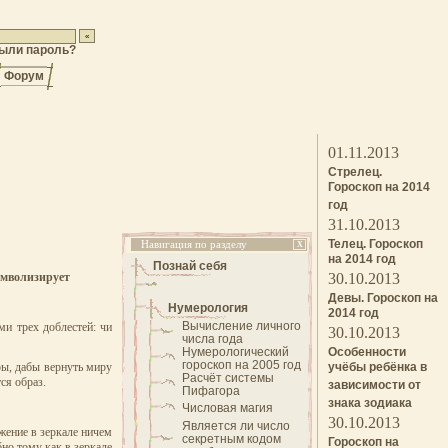
ыли пароль?
Форум
01.11.2013
Стрелец.
Гороскоп на 2014
год
31.10.2013
Телец. Гороскоп
Навигация по разделу
X
на 2014 год
Познай себя
символизирует
30.10.2013
Девы. Гороскоп на
Нумерология
2014 год
Вычисление личного
и трех доблестей: чи
30.10.2013
числа года
Нумерологический
Особенности
гороскоп на 2005 год
ры, дабы вернуть миру
учёбы ребёнка в
Расчёт системы
ся образ.
зависимости от
Пифагора
знака зодиака
Числовая магия
30.10.2013
Является ли число
жение в зеркале ничем
секретным кодом
Гороскоп на
бно тому как в зеркале