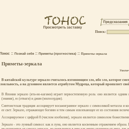
Предсказания
Просмотреть заставку
Поиск:
.
::
::
::
Тонос
Познай себя
Приметы (прогностика)
Приметы-зеркала
Приметы-зеркала
Увели
В китайской культуре зеркало считалось изгоняющим зло, ибо зло, которое смот
лояльность, а на духовном является атрибутом Мудреца, который проявляет свой
В Японии зеркало (ята-но-кагами) играет первостепенную роль: оно является одни
(знания), ю (отваги) и джин (милосердия).
Синтоистская традиция ассоциирует восьмигранное зеркало с символикой металла и ко
ее свет. Зеркало, отражающее богиню и тем самым извлекающее ее из состояния величе
Ассоциируемое с цифрой 8 (числом изобилия), зеркало является символом божественн
Зеркало - это лунный символ: как и луна, оно является косвенным отражением образа.
не отличается от самого зеркала, но появляется в нем как нечто отличное от него, та