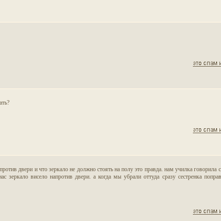
ать?
апротив двери и что зеркало не должно стоять на полу это правда. нам училка говорила 
нас зеркало висело напротив двери. а когда мы убрали оттуда сразу сестренка поправ