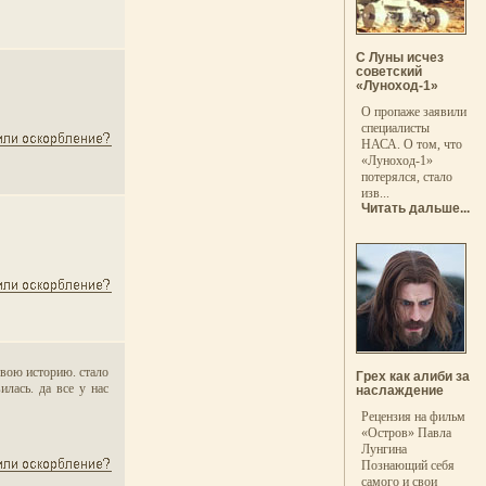
С Луны исчез
советский
«Луноход-1»
О пропаже заявили
специалисты
НАСА. О том, что
«Луноход-1»
потерялся, стало
изв...
Читать дальше...
свою историю. стало
Грех как алиби за
илась. да все у нас
наслаждение
Рецензия на фильм
«Остров» Павла
Лунгина
Познающий себя
самого и свои