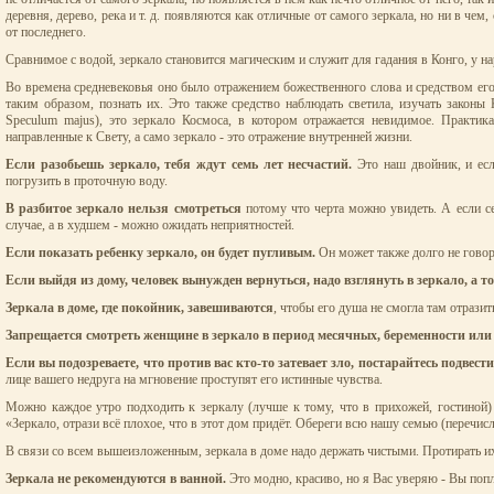
деревня, дерево, река и т. д. появляются как отличные от самого зеркала, но ни в чем
от последнего.
Сравнимое с водой, зеркало становится магическим и служит для гадания в Конго, у н
Во времена средневековья оно было отражением божественного слова и средством ег
таким образом, познать их. Это также средство наблюдать светила, изучать законы
Speculum majus), это зеркало Космоса, в котором отражается невидимое. Практик
направленные к Свету, а само зеркало - это отражение внутренней жизни.
Если разобьешь зеркало, тебя ждут семь лет несчастий.
Это наш двойник, и есл
погрузить в проточную воду.
В разбитое зеркало нельзя смотреться
потому что черта можно увидеть. А если сер
случае, а в худшем - можно ожидать неприятностей.
Если показать ребенку зеркало, он будет пугливым.
Он может также долго не говори
Если выйдя из дому, человек вынужден вернуться, надо взглянуть в зеркало, а то 
Зеркала в доме, где покойник, завешиваются
, чтобы его душа не смогла там отразит
Запрещается смотреть женщине в зеркало в период месячных, беременности или п
Если вы подозреваете, что против вас кто-то затевает зло, постарайтесь подвести
лице вашего недруга на мгновение проступят его истинные чувства.
Можно каждое утро подходить к зеркалу (лучше к тому, что в прихожей, гостиной) 
«Зеркало, отрази всё плохое, что в этот дом придёт. Обереги всю нашу семью (перечисл
В связи со всем вышеизложенным, зеркала в доме надо держать чистыми. Протирать их
Зеркала не рекомендуются в ванной.
Это модно, красиво, но я Вас уверяю - Вы поп