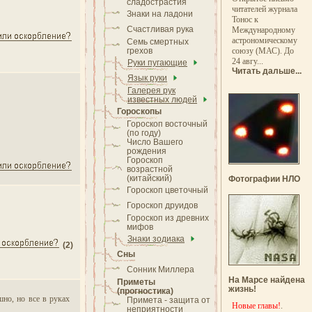
сладострастия
читателей журнала
Знаки на ладони
Тонос к
Счастливая рука
Международному
астрономическому
Семь смертных
грехов
союзу (МАС). До
24 авгу...
Руки пугающие
Читать дальше...
Язык руки
Галерея рук
известных людей
Гороскопы
Гороскоп восточный
(по году)
Число Вашего
рождения
Гороскоп
возрастной
(китайский)
Фотографии НЛО
Гороскоп цветочный
Гороскоп друидов
Гороскоп из древних
мифов
Знаки зодиака
(2)
Сны
Сонник Миллера
На Марсе найдена
Приметы
жизнь!
(прогностика)
шно, но все в руках
Примета - защита от
Новые главы!
.
неприятности