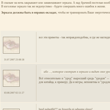
В спальне на ночь закрывают или занавешивают зеркала. А над брачной постелью вообщ
В изголовье зеркало так же недопустимо - будете совершать много ошибок в жизни.
Зеркала должны быть в оправах-окладах
, чтобы не травмировать Ваше энергетичес
все эти приметы - так неправдоподобны, и где же нагляд
31.07.2007 23:08:58
ибо ..., которое смотрит в зеркало и видит свое у
Всё относительно и "урод" выросший средь "уродов" --
для китайца, к примеру. Да и негры, непонятны и "уродл
03.08.2007 02:51:27
bred polnej6ij!!! ne ğoverila ni odnomu slovu!