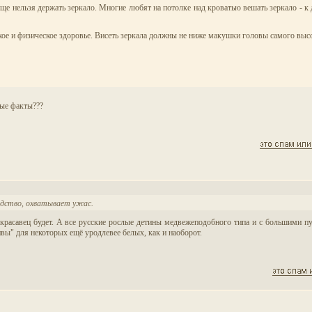
е нельзя держать зеркало. Многие любят на потолке над кроватью вешать зеркало - к д
кое и физическое здоровье. Висеть зеркала должны не ниже макушки головы самого выс
ные факты???
родство, охватывает ужас.
 красавец будет. А все русские рослые детины медвежеподобного типа и с большими п
ивы" для некоторых ещё уродлевее белых, как и наоборот.