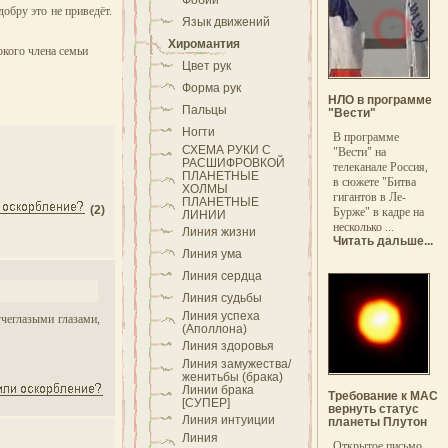
Фобии
обру это не приведёт.
Язык движений
Хиромантия
окого члена семьи
Цвет рук
Форма рук
НЛО в программе
Пальцы
"Вести"
Ногти
В программе
СХЕМА РУКИ С
"Вести" на
РАСШИФРОВКОЙ
телеканале Россия,
ПЛАНЕТНЫЕ
в сюжете "Битва
ХОЛМЫ
гигантов в Ле-
ПЛАНЕТНЫЕ
(2)
Бурже" в кадре на
ЛИНИИ
несколько ...
Линия жизни
Читать дальше...
Линия ума
Линия сердца
Линия судьбы
Линия успеха
учеглазыми глазами,
(Аполлона)
Линия здоровья
Линия замужества/
женитьбы (брака)
Линии брака
Требование к МАС
[СУПЕР]
вернуть статус
Линия интуиции
планеты Плутон
Линия
Открытое письмо