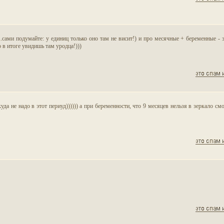
..сами подумайте: у единиц только оно там не висит!) и про месячные + беременные - э
 в итоге увидишь там уродца!)))
уда не надо в этот периуд)))))) а при беременности, что 9 месяцев нельзя в зеркало см