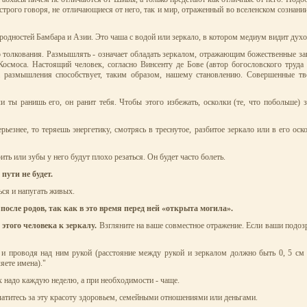
, строго говоря, не отличающиеся от него, так и мир, отраженный во вселенском сознани
ародностей Бамбара и Азии. Это чаша с водой или зеркало, в котором медиум видит духо
о толкования. Размышлять - означает обладать зеркалом, отражающим божественные з
 Космоса. Настоящий человек, согласно Винсенту де Бове (автор богословского труда
а размышления способствует, таким образом, нашему становлению. Совершенные тво
и ты ранишь его, он ранит тебя. Чтобы этого избежать, осколки (те, что побольше) 
ьезнее, то теряешь энергетику, смотрясь в треснутое, разбитое зеркало или в его оск
ть или зубы у него будут плохо резаться. Он будет часто болеть.
пути не будет.
ься и напугать живых.
осле родов, так как в это время перед ней «открыта могила».
 этого человека к зеркалу.
Взгляните на ваше совместное отражение. Если ваши подоз
и проводя над ним рукой (расстояние между рукой и зеркалом должно быть 0, 5 см -
яете имена)."
 надо каждую неделю, а при необходимости - чаще.
латитесь за эту красоту здоровьем, семейными отношениями или деньгами.