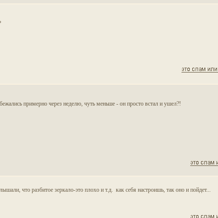
?
збежались примерно через неделю, чуть меньше - он просто встал и ушел?!
лышали, что разбитое зеркало-это плохо и т.д. как себя настроишь, так оно и пойдет...