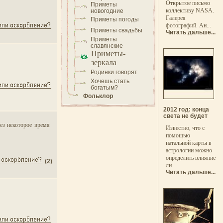
Открытое письмо
Приметы
коллективу NASA.
новогодние
Галерея
Приметы погоды
фотографий. Ан...
Приметы свадьбы
Читать дальше...
Приметы
славянские
Приметы-
зеркала
Родинки говорят
Хочешь стать
богатым?
Фольклор
2012 год: конца
света не будет
рез некоторое время
Известно, что с
помощью
натальной карты в
астрологии можно
определить влияние
(2)
ли...
Читать дальше...