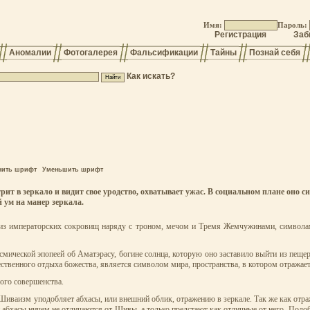
Имя:
Пароль:
Регистрация
Заб
Аномалии
Фотогалерея
Фальсификации
Тайны
Познай себя
Как искать?
чить шрифт
Уменьшить шрифт
рит в зеркало и видит свое уродство, охватывает ужас. В социальном плане оно 
 ум на манер зеркала.
м из императорских сокровищ наряду с троном, мечом и Тремя Жемчужинами, символам
смической эпопеей об Аматэрасу, богине солнца, которую оно заставило выйти из пеще
ственного отдыха божества, является символом мира, пространства, в котором отражает
ого совершенства.
 Шиваизм уподобляет абхасы, или внешний облик, отражению в зеркале. Так же как отра
к и абхасы ничем не отличаются от Шивы, а только предстают как отличные от него. Подо