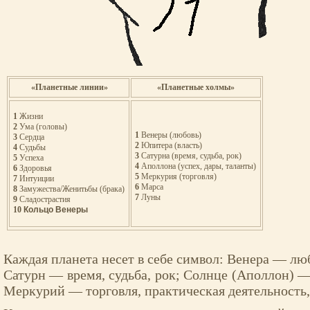
«Планетные линии»
«Планетные холмы»
1
Жизни
2
Ума (головы)
1
Венеры (любовь)
3
Сердца
2
Юпитера (власть)
4
Судьбы
3
Сатурна (время, судьба, рок)
5
Успеха
4
Аполлона (успех, дары, таланты)
6
Здоровья
5
Меркурия (торговля)
7
Интуиции
6
Марса
8
Замужества/Женитьбы (брака)
7
Луны
9
Сладострастия
10
Кольцо Венеры
Каждая планета несет в себе символ: Венера — лю
Сатурн — время, судьба, рок; Солнце (Аполлон) —
Меркурий — торговля, практическая деятельность