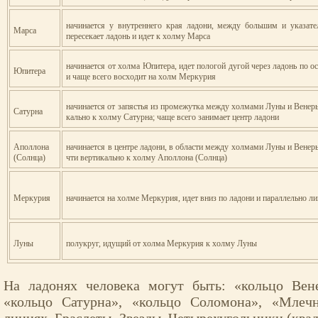
начинается у внутреннего края ладони, меж­ду большим и указат
Марса
пере­секает ладонь и идет к холму Марса
начинается от холма Юпитера, идет пологой дугой через ладонь по о
Юпитера
и чаще всего восходит на холм Меркурия
начинается от запястья из промежутка меж­ду холмами Луны и Венеры
Сатурна
кально к холму Сатурна; чаще всего занима­ет центр ладони
Аполлона
начинается в центре ладони, в области меж­ду холмами Луны и Венер
(Солнца)
чти вертикально к холму Аполлона (Солнца)
Меркурия
начинается на холме Меркурия, идет вниз по ладони и параллельно л
Луны
полукруг, идущий от холма Меркурия к хол­му Луны
На ладонях человека могут быть: «кольцо Вен
«кольцо Сатурна», «кольцо Соломона», «Млеч