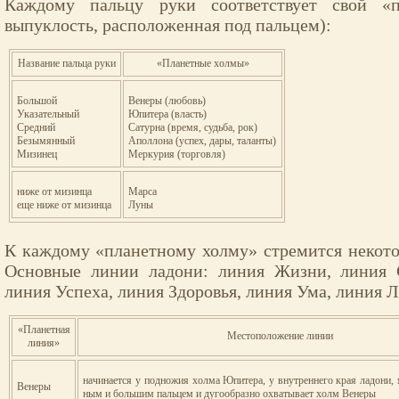
Каждому пальцу руки соответствует свой «
выпуклость, расположенная под пальцем):
Название пальца руки
«Планетные холмы»
Большой
Венеры (любовь)
Указательный
Юпитера (власть)
Средний
Сатурна (время, судьба, рок)
Безымянный
Аполлона (успех, дары, таланты)
Мизинец
Меркурия (торговля)
ниже от мизинца
Марса
еще ниже от мизинца
Луны
К каждому «планетному холму» стремится некотор
Основные линии ладони: линия Жизни, линия С
линия Успеха, линия Здоровья, линия Ума, линия 
«Планетная
Местоположение линии
линия»
начинается у подножия холма Юпитера, у внутреннего края ладони, 
Венеры
ным и большим пальцем и дугообразно охватывает холм Венеры