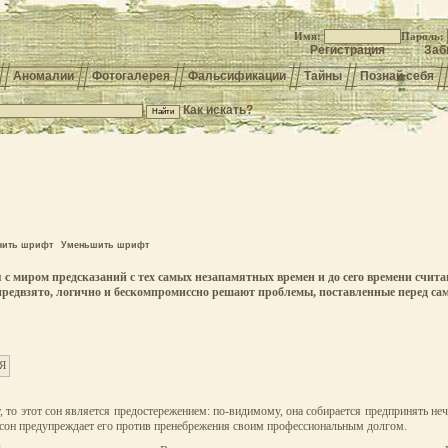
Имя:
Пароль:
Регистрация
Заб
Аномалии
Фотогалерея
Фальсификации
Тайны
Познай себя
Как искать?
чить шрифт
Уменьшить шрифт
 с миром предсказаний с тех самых незапамятных времен и до сего времени счит
епредвзято, логично и бескомпромиссно решают проблемы, поставленные перед са
Я
, то этот сон является предостережением: по-видимому, она собирается предпринять неч
от сон предупреждает его против пренебрежения своим профессиональным долгом.