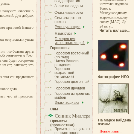
сладострастия
 успех.
читателей журнала
Знаки на ладони
Тонос к
ы получите известие о
Счастливая рука
Международному
отношений. Для добрых
астрономическому
Семь смертных
грехов
союзу (МАС). До
24 авгу...
Руки пугающие
анет причиной Вашего
Читать дальше...
Язык руки
Галерея рук
ая оступилась и упала
известных людей
Гороскопы
ит, что болезнь друга
Гороскоп восточный
дьба смягчится к Вам.
(по году)
, она будет осторожна
Число Вашего
их ест, означает, что
рождения
Гороскоп
возрастной
(китайский)
х этот сон предвещает
Фотографии НЛО
Гороскоп цветочный
Гороскоп друидов
 новое дело.
Гороскоп из древних
ет, что ей предстоит
мифов
Знаки зодиака
Сны
Сонник Миллера
На Марсе найдена
Приметы
жизнь!
(прогностика)
Примета - защита от
Новые главы!
.
неприятности