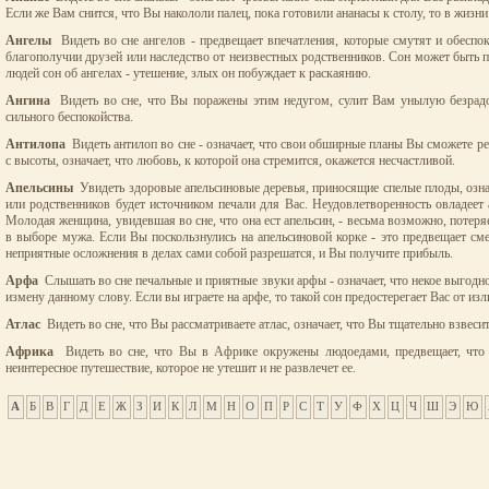
Если же Вам снится, что Вы накололи палец, пока готовили ананасы к столу, то в жизни
Ангелы
Видеть во сне ангелов - предвещает впечатления, которые смутят и обеспок
благополучии друзей или наследство от неизвестных родственников. Сон может быть
людей сон об ангелах - утешение, злых он побуждает к раскаянию.
Ангина
Видеть во сне, что Вы поражены этим недугом, сулит Вам унылую безрадост
сильного беспокойства.
Антилопа
Видеть антилоп во сне - означает, что свои обширные планы Вы сможете реа
с высоты, означает, что любовь, к которой она стремится, окажется несчастливой.
Апельсины
Увидеть здоровые апельсиновые деревья, приносящие спелые плоды, означа
или родственников будет источником печали для Вас. Неудовлетворенность овладеет
Молодая женщина, увидевшая во сне, что она ест апельсин, - весьма возможно, потеря
в выборе мужа. Если Вы поскользнулись на апельсиновой корке - это предвещает смер
неприятные осложнения в делах сами собой разрешатся, и Вы получите прибыль.
Арфа
Слышать во сне печальные и приятные звуки арфы - означает, что некое выгодно
измену данному слову. Если вы играете на арфе, то такой сон предостерегает Вас от и
Атлас
Видеть во сне, что Вы рассматриваете атлас, означает, что Вы тщательно взвеси
Африка
Видеть во сне, что Вы в Африке окружены людоедами, предвещает, что Ва
неинтересное путешествие, которое не утешит и не развлечет ее.
А
Б
В
Г
Д
Е
Ж
З
И
К
Л
М
Н
О
П
Р
С
Т
У
Ф
Х
Ц
Ч
Ш
Э
Ю