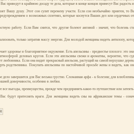
 Вас приведут в крайнюю досаду те дела, которые в конце концов принесут Вас радость и
оят Вашу душу. Этот сон сулит перемену участи. Если сон необычайно приятен, то В
 предупреждением о возможных сплетнях, которые коснутся Ваших дел или сердечных 
ную работу. Если Вам снится, что другие болеют ангиной - значит, что болезнь ст
лизовать, только затратив массу энергии. Для молодой женщины видеть антилопу, котор
ет здоровье и благоприятное окружение. Есть апельсины - предвестье плохого: это знач
 атмосферой деловых кругов. Если эти апельсины свежи и ароматны, вероятно, что су
ет любовника. Если она видит прекрасный апельсин, растущий на самой верхушке дерева
ть родственника. Покупать апельсины по настойчивой просьбе жены и видеть, как она 
е дело завершится для Вас весьма грустно. Сломанная арфа - к болезни; для влюбленны
злишней доверчивости, особенно в любви.
те все выгоды, преимущества, прежде чем предпринять какое-то путешествие или затеять
с будут притеснять враги. Для женщины видеть сны на африканские темы - означа
Я