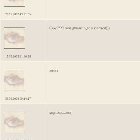
28.05.2007 13:21:35
Секс???О чем думаешь,то и сниться)))
15.06.2008 21:20:58
халва
25.08.2008 09:14:17
мда...сошлось