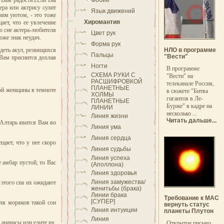
т Вам радость.Если Вы
Фобии
ера или актрису сулит
Язык движений
ним уютом, - это тоже
Хиромантия
ает, что ее увлечение
о сне актера-любителя
Цвет рук
оже знак неудач.
Форма рук
деть акул, резвящихся
НЛО в программе
Пальцы
"Вести"
 Вам приснится дохлая
Ногти
В программе
СХЕМА РУКИ С
"Вести" на
РАСШИФРОВКОЙ
телеканале Россия,
ПЛАНЕТНЫЕ
дой женщины в темноте
в сюжете "Битва
ХОЛМЫ
гигантов в Ле-
ПЛАНЕТНЫЕ
Бурже" в кадре на
ЛИНИИ
несколько ...
Линия жизни
Читать дальше...
.Алтарь явится Вам во
Линия ума
Линия сердца
щает, что у нее скоро
Линия судьбы
Линия успеха
 амбар пустой, то Вас
(Аполлона)
Линия здоровья
Линия замужества/
 этого сна их ожидают
женитьбы (брака)
Линии брака
Требование к МАС
[СУПЕР]
Для моряков такой сон
вернуть статус
Линия интуиции
планеты Плутон
Линия
ананасы или едите их.
Открытое письмо