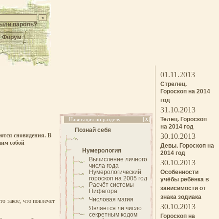
ыли пароль?
Форум
01.11.2013
Стрелец.
Гороскоп на 2014
год
31.10.2013
Телец. Гороскоп
Навигация по разделу
X
на 2014 год
Познай себя
аются сновидения. В
30.10.2013
мим собой
Девы. Гороскоп на
Нумерология
2014 год
Вычисление личного
30.10.2013
числа года
Нумерологический
Особенности
гороскоп на 2005 год
учёбы ребёнка в
Расчёт системы
зависимости от
Пифагора
знака зодиака
Числовая магия
то такое, что повлечет
30.10.2013
Является ли число
секретным кодом
Гороскоп на