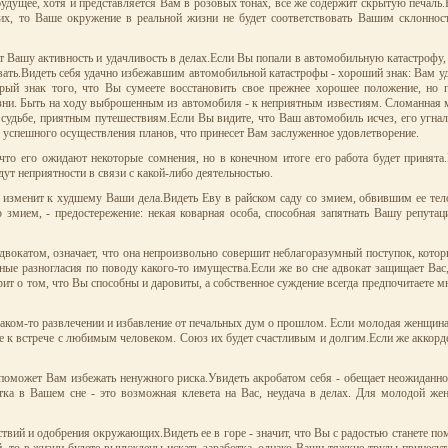
дущее, хотя и представляется Вам в розовых тонах, все же содержит скрытую печаль.Е
их, то Ваше окружение в реальной жизни не будет соответствовать Вашим склонност
т Вашу активность и удачливость в делах.Если Вы попали в автомобильную катастрофу, т
вать.Видеть себя удачно избежавшим автомобильной катастрофы - хороший знак: Вам уд
ый знак того, что Вы сумеете восстановить свое прежнее хорошее положение, но 
зни. Быть на ходу выброшенным из автомобиля - к неприятным известиям. Сломанная м
судьбе, приятным путешествиям.Если Вы видите, что Ваш автомобиль исчез, его угнали
 успешного осуществления планов, что принесет Вам заслуженное удовлетворение.
 что его ожидают некоторые сомнения, но в конечном итоге его работа будет принята.
дут неприятности в связи с какой-либо деятельностью.
изменит к худшему Ваши дела.Видеть Еву в райском саду со змием, обвившим ее тело,
 змием, - предостережение: некая коварная особа, способная запятнать Вашу репута
вокатом, означает, что она непроизвольно совершит неблагоразумный поступок, котор
ные разногласия по поводу какого-то имущества.Если же во сне адвокат защищает Вас,
рит о том, что Вы способны и даровиты, а собственное суждение всегда предпочитаете м
 каком-то развлечении и избавление от печальных дум о прошлом. Если молодая женщин
т ее к встрече с любимым человеком. Союз их будет счастливым и долгим.Если же аккор
поможет Вам избежать ненужного риска.Увидеть акробатом себя - обещает неожиданнос
атка в Вашем сне - это возможная клевета на Вас, неудача в делах. Для молодой же
вий и одобрения окружающих.Видеть ее в горе - значит, что Вы с радостью станете пом