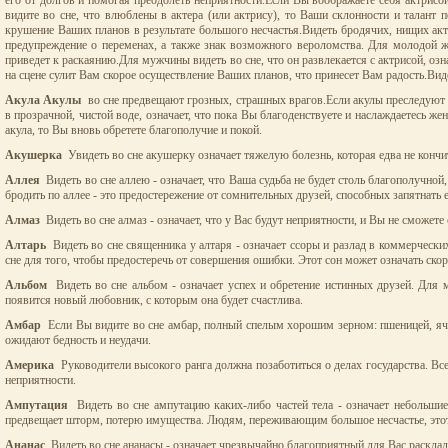
его от долгов и помогая преодолеть неприятности.Если Вы воображаете себя актрисо
видите во сне, что влюблены в актера (или актрису), то Ваши склонности и талант 
крушение Ваших планов в результате большого несчастья.Видеть бродячих, нищих акт
предупреждение о переменах, а также знак возможного вероломства. Для молодой же
приведет к раскаянию.Для мужчины видеть во сне, что он развлекается с актрисой, озн
на сцене сулит Вам скорое осуществление Ваших планов, что принесет Вам радость.Виде
Акула Акулы
во сне предвещают грозных, страшных врагов.Если акулы преследуют и
в прозрачной, чистой воде, означает, что пока Вы благоденствуете и наслаждаетесь же
акула, то Вы вновь обретете благополучие и покой.
Акушерка
Увидеть во сне акушерку означает тяжелую болезнь, которая едва не конч
Аллея
Видеть во сне аллею - означает, что Ваша судьба не будет столь благополучн
бродить по аллее - это предостережение от сомнительных друзей, способных запятнать 
Алмаз
Видеть во сне алмаз - означает, что у Вас будут неприятности, и Вы не сможете
Алтарь
Видеть во сне священника у алтаря - означает ссоры и разлад в коммерчески
сне для того, чтобы предостеречь от совершения ошибки. Этот сон может означать скор
Альбом
Видеть во сне альбом - означает успех и обретение истинных друзей. Для м
появится новый любовник, с которым она будет счастлива.
Амбар
Если Вы видите во сне амбар, полный спелым хорошим зерном: пшеницей, ячмен
ожидают бедность и неудачи.
Америка
Руководители высокого ранга должна позаботиться о делах государства. Все
неприятности.
Ампутация
Видеть во сне ампутацию каких-либо частей тела - означает небольшие 
предвещает шторм, потерю имущества. Людям, переживающим большое несчастье, это
Ананас
Видеть во сне ананасы - означает чрезвычайно благоприятный для Вас расклад