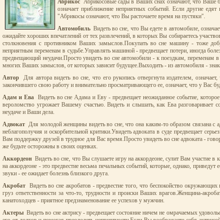
Абрикос
Абрикосовые сады в Ваших снах означают, что Ваше бу
означает приближение неприятных событий. Если другие едят 
"Абрикосы означают, что Вы расточаете время на пустяки".
Автомобиль
Видеть во сне, что Вы едете в автомобиле, означае
ожидайте хороших впечатлений от тех развлечений, в которых Вы собираетесь участво
столкновения с противником Ваших замыслов.Покупать во сне машину - тоже добр
неприятным переменам в судьбе.Управлять машиной - предвещает потери, иногда боле
предвещающий неудачи.Просто увидеть во сне автомобили - к поездкам, переменам в 
многих Ваших замыслов, от которых зависит будущее.Выходить - из автомобиля - знак
Автор
Для автора видеть во сне, что его рукопись отвергнута издателем, означает,
закончившего свою работу и внимательно просматривающего ее, означает, что у Вас бу
Адам и Ева
Видеть во сне Адама и Еву - предвещает неожиданное событие, которое 
вероломство угрожает Вашему счастью. Видеть и слышать, как Ева разговаривает со
неудаче и Ваши дела.
Адвокат
Для молодой женщины видеть во сне, что она каким-то образом связана с ад
неблагополучия и оскорбительной критики.Увидеть адвоката в суде предвещает серьез
Вам поддержку друзей в трудное для Вас время.Просто увидеть во сне адвоката - гово
же будьте осторожны в своих оценках.
Аккордеон
Видеть во сне, что Вы слушаете игру на аккордеоне, сулит Вам участие в
на аккордеоне - это предвестие весьма печальных событий, которые, однако, приведу
звуки - ее ожидает болезнь близкого друга.
Акробат
Видеть во сне акробатов - предвестие того, что беспокойство окружающих 
груз ответственности за что-то, трудности и происки Ваших врагов.Женщина-акроб
канатоходцев - приятное предзнаменование ее успехов у мужчин.
Актеры
Видеть во сне актрису - предвещает состояние ничем не омрачаемых удовольст