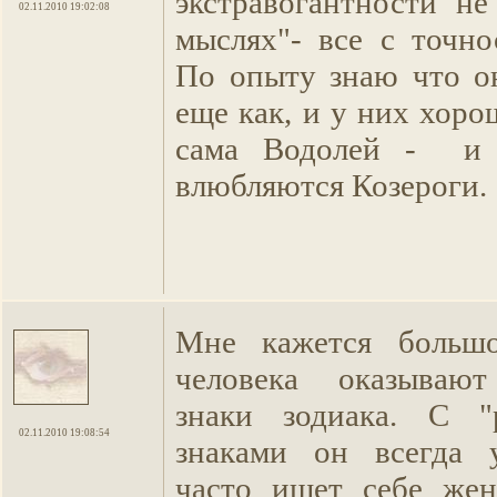
экстравогантности не
02.11.2010 19:02:08
мыслях"- все с точно
По опыту знаю что о
еще как, и у них хор
сама Водолей - и 
влюбляются Козероги.
Мне кажется больш
человека оказывают
знаки зодиака. С "р
02.11.2010 19:08:54
знаками он всегда 
часто ищет себе же