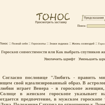
Предсказания
Просмотреть заставку
Поиск:
.
::
::
::
::
::
Тонос
Познай себя
Гороскопы
Знаки зодиака
Жизнь созвездий
Горос
Гороскоп совместимости или Как выбрать спутников ж
Увеличить шрифт
Уменьшить шр
Согласно пословице "Любить - править ми
ищем свой идеализированный образ. В астрол
любви играет Венера - в гороскопе женщин
Солнце в женском гороскопе указывает н
отдается предпочтение, в мужском гороскопе
Луна. Положение Сатурна по отношению к Луне 