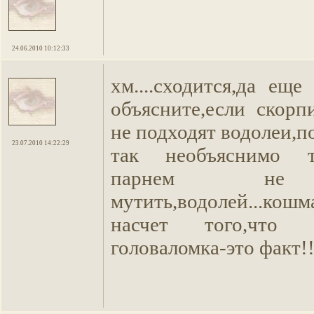
24.06.2010 10:12:33
хм....сходится,да еще
объясните,если скор
не подходят водолеи,п
23.07.2010 14:22:29
так необъяснимо т
парнем не 
мутить,водолей...кош
насчет того,что 
головаломка-это факт!!