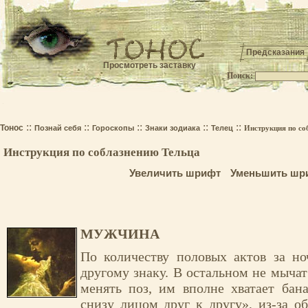
Предсказания
Просмотреть заставку
Поиск:
.
::
::
::
::
::
Тонос
Познай себя
Гороскопы
Знаки зодиака
Телец
Инструкция по со
Инструкция по соблазнению Тельца
Увеличить шрифт
Уменьшить шр
МУЖЧИНА
По количеству половых актов за н
другому знаку. В остальном не мычат
менять поз, им вполне хватает бан
снизу лицом друг к другу», из-за о