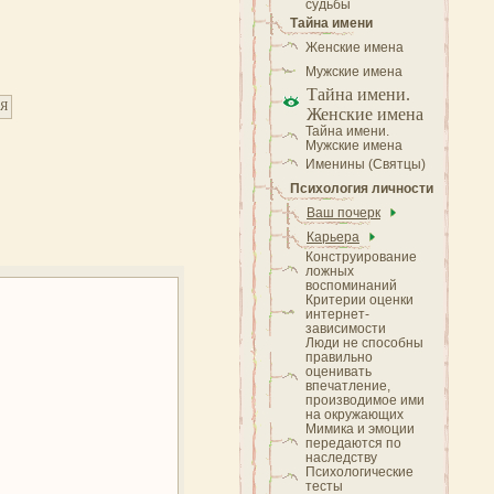
судьбы
Тайна имени
Женские имена
Мужские имена
Тайна имени.
Я
Женские имена
Тайна имени.
Мужские имена
Именины (Святцы)
Психология личности
Ваш почерк
Карьера
Конструирование
ложных
воспоминаний
Критерии оценки
интернет-
зависимости
Люди не способны
правильно
оценивать
впечатление,
производимое ими
на окружающих
Мимика и эмоции
передаются по
наследству
Психологические
тесты