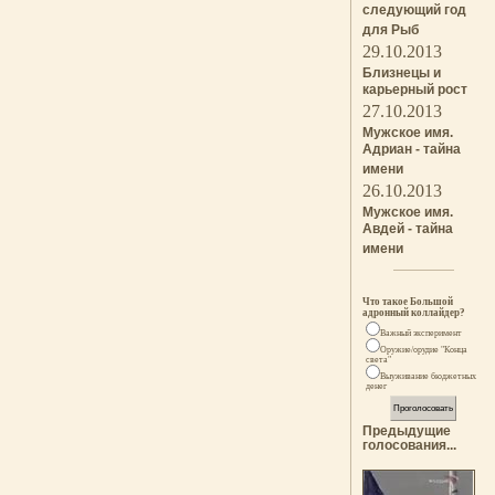
следующий год
для Рыб
29.10.2013
Близнецы и
карьерный рост
27.10.2013
Мужское имя.
Адриан - тайна
имени
26.10.2013
Мужское имя.
Авдей - тайна
имени
Что такое Большой
адронный коллайдер?
Важный эксперимент
Оружие/орудие "Конца
света"
Выуживание бюджетных
денег
Предыдущие
голосования...