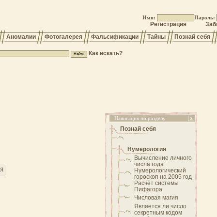
Имя:
Пароль:
Регистрация
Заб
Аномалии
Фотогалерея
Фальсификации
Тайны
Познай себя
Как искать?
Навигация по разделу
X
Познай себя
Нумерология
Вычисление личного
числа года
Нумерологический
Я
гороскоп на 2005 год
Расчёт системы
Пифагора
Числовая магия
Является ли число
секретным кодом