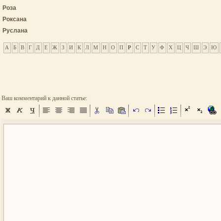
Роза
Роксана
Руслана
А
Б
В
Г
Д
Е
Ж
З
И
К
Л
М
Н
О
П
Р
С
Т
У
Ф
Х
Ц
Ч
Ш
Э
Ю
Ваш комментарий к данной статье: