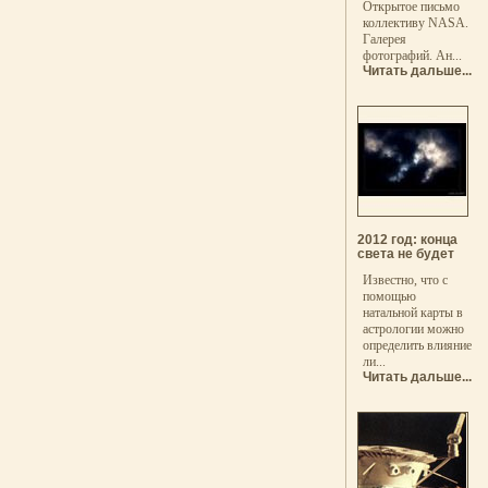
Открытое письмо
коллективу NASA.
Галерея
фотографий. Ан...
Читать дальше...
2012 год: конца
света не будет
Известно, что с
помощью
натальной карты в
астрологии можно
определить влияние
ли...
Читать дальше...