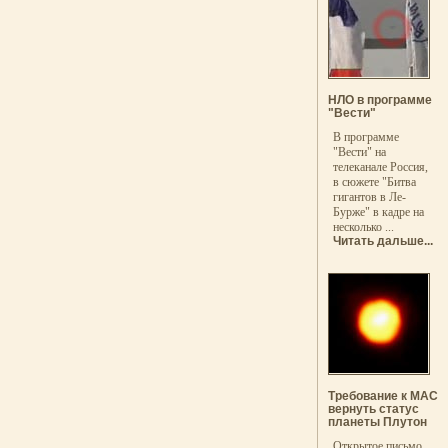
НЛО в программе
"Вести"
В программе
"Вести" на
телеканале Россия,
в сюжете "Битва
гигантов в Ле-
Бурже" в кадре на
несколько ...
Читать дальше...
Требование к МАС
вернуть статус
планеты Плутон
Открытое письмо