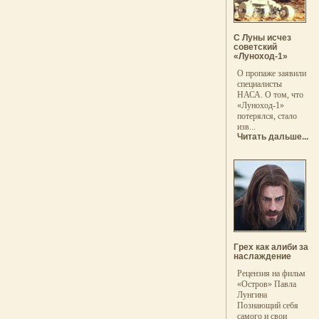
С Луны исчез
советский
«Луноход-1»
О пропаже заявили
специалисты
НАСА. О том, что
«Луноход-1»
потерялся, стало
изв...
Читать дальше...
Грех как алиби за
наслаждение
Рецензия на фильм
«Остров» Павла
Лунгина
Познающий себя
самого и свои