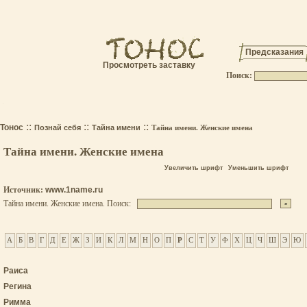
Предсказания
Просмотреть заставку
Поиск:
.
::
::
::
Тонос
Познай себя
Тайна имени
Тайна имени. Женские имена
Тайна имени. Женские имена
Увеличить шрифт
Уменьшить шрифт
Источник:
www.1name.ru
Тайна имени. Женские имена. Поиск:
А
Б
В
Г
Д
Е
Ж
З
И
К
Л
М
Н
О
П
Р
С
Т
У
Ф
Х
Ц
Ч
Ш
Э
Ю
Раиса
Регина
Римма