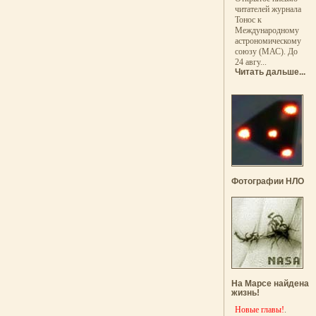
читателей журнала
Тонос к
Международному
астрономическому
союзу (МАС). До
24 авгу...
Читать дальше...
Фотографии НЛО
На Марсе найдена
жизнь!
Новые главы!
.