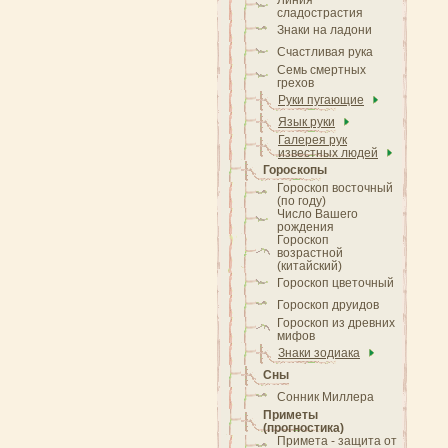
Линия
сладострастия
Знаки на ладони
Счастливая рука
Семь смертных
грехов
Руки пугающие
Язык руки
Галерея рук
известных людей
Гороскопы
Гороскоп восточный
(по году)
Число Вашего
рождения
Гороскоп
возрастной
(китайский)
Гороскоп цветочный
Гороскоп друидов
Гороскоп из древних
мифов
Знаки зодиака
Сны
Сонник Миллера
Приметы
(прогностика)
Примета - защита от