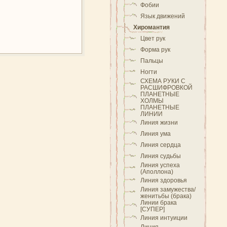
Фобии
Язык движений
Хиромантия
Цвет рук
Форма рук
Пальцы
Ногти
СХЕМА РУКИ С
РАСШИФРОВКОЙ
ПЛАНЕТНЫЕ
ХОЛМЫ
ПЛАНЕТНЫЕ
ЛИНИИ
Линия жизни
Линия ума
Линия сердца
Линия судьбы
Линия успеха
(Аполлона)
Линия здоровья
Линия замужества/
женитьбы (брака)
Линии брака
[СУПЕР]
Линия интуиции