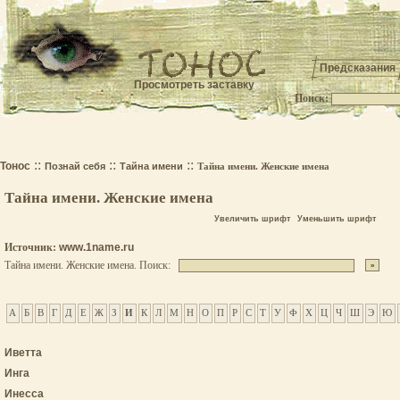
Предсказания
Просмотреть заставку
Поиск:
.
::
::
::
Тонос
Познай себя
Тайна имени
Тайна имени. Женские имена
Тайна имени. Женские имена
Увеличить шрифт
Уменьшить шрифт
Источник:
www.1name.ru
Тайна имени. Женские имена. Поиск:
А
Б
В
Г
Д
Е
Ж
З
И
К
Л
М
Н
О
П
Р
С
Т
У
Ф
Х
Ц
Ч
Ш
Э
Ю
Иветта
Инга
Инесса