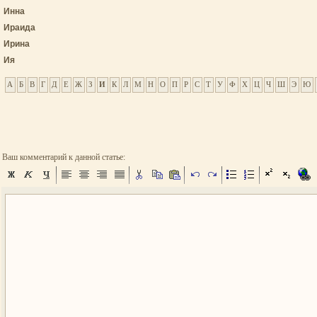
Инна
Ираида
Ирина
Ия
А
Б
В
Г
Д
Е
Ж
З
И
К
Л
М
Н
О
П
Р
С
Т
У
Ф
Х
Ц
Ч
Ш
Э
Ю
Ваш комментарий к данной статье: