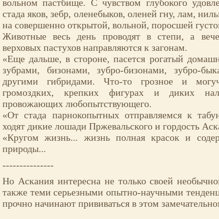
вольном пастбище. С чувством глубокого удовл
стада яков, зебр, оленебыков, оленей гну, лам, нил
на совершенно открытой, вольной, поросшей густо
Животные весь день проводят в степи, а веч
верховых пастухов направляются к загонам.
«Еще дальше, в стороне, пасется рогатый домаш
зубрами, бизонами, зубро-бизонами, зубро-бы
другими гибридами. Что-то грозное и могу
громоздких, крепких фигурах и диких нал
провожающих любопытствующего.
«От стада парнокопытных отправляемся к табу
ходят дикие лошади Пржевальского и гордость Аск
«Кругом жизнь... жизнь полная красок и соде
природы...
---------------
Но Аскания интересна не только своей необычно
также теми серьезными опытно-научными тенденц
прочно начинают прививаться в этом замечательн