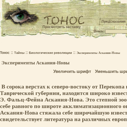
Предсказания
Просмотреть заставку
Поиск:
.
::
::
::
Тонос
Тайны
Биологические революции
Эксперименты Аскания-Новы
Эксперименты Аскания-Новы
Увеличить шрифт
Уменьшить шр
В сорока верстах к северо-востоку от Перекопа 
Таврической губернии, находится широко извест
Э. Фальц-Фейна Аскания-Нова. Это степной зо
себе равного по широте акклиматизационного о
Аскания-Нова стяжала себе широчайшую извест
свидетельствует литература на различных евро