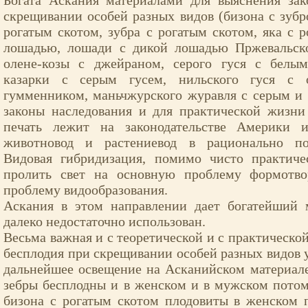
Богата Аскания материалами для выяснения зак
скрещивании особей разных видов (бизона с зуб
рогатым скотом, зубра с рогатым скотом, яка с р
лошадью, лошади с дикой лошадью Пржевальск
олене-козы с джейраном, серого гуся с белы
казарки с серым гусем, нильского гуся с 
гумменником, маньчжурского журавля с серым и т
законы наследования и для практической жизни
печать лежит на законодательстве Америки и
животновод и растениевод в рационально пос
Видовая гибридизация, помимо чисто практиче
пролить свет на основную проблему формотво
проблему видообразования.
Аскания в этом направлении дает богатейший 
далеко недостаточно использован.
Весьма важная и с теоретической и с практическо
бесплодия при скрещивании особей разных видов 
дальнейшее освещение на Асканийском материал
зебры бесплодны и в женском и в мужском потом
бизона с рогатым скотом плодовиты в женском 