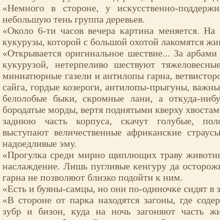
«Немного в стороне, у искусственно-поддержи
небольшую тень группа деревьев.
«Около 6-ти часов вечера картина меняется. На 
кукурузы, которой с большой охотой лакомятся жи
«Открывается оригинальное шествие... За арбам
кукурузой, нетерпеливо шествуют тяжеловесны
миниатюрные газели и антилопы гарна, ветвисторо
сайга, гордые козероги, антилопы-прыгуны, важны
белолобые быки, скромные лани, а откуда-нибу
бородатые морды, вертя поднятыми кверху хвостам
заднюю часть корпуса, скачут голубые, пол
выступают величественные африканские страусы
надоедливые эму.
«Прогулка среди мирно щиплющих траву животны
наслаждение. Лишь пугливые кенгуру да осторожн
гарна не позволяют близко подойти к ним.
«Есть и буяны-самцы, но они по-одиночке сидят в з
«В стороне от парка находятся загоны, где соде
зубр и бизон, куда на ночь загоняют часть ж