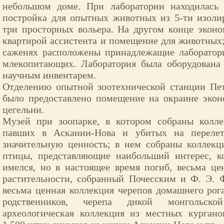
небольшом доме. При лаборатории находилась 
постройка для опытных животных из 5-ти изол
три просторных вольера. На другом конце экон
квартирой ассистента и помещение для животных; 
саженях расположены принадлежащие лаборатор
млекопитающих. Лаборатория была оборудован
научным инвентарем.
Отделению опытной зоотехнической станции Пет
было предоставлено помещение на окраине экон
цегельни.
Музей при зоопарке, в котором собраны колл
павших в Аскании-Нова и убитых на перелете
значительную ценность; в нем собраны коллекц
птицы, представляющие наибольший интерес, к
имелся, но в настоящее время погиб, весьма ц
растительности, собранный Почесским и Ф. Э. 
весьма ценная коллекция черепов домашнего рога
родственников, черепа дикой монгольско
археологическая коллекция из местных кургано