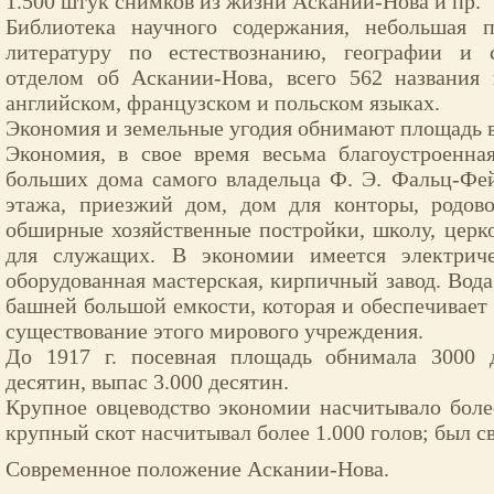
1.500 штук снимков из жизни Аскании-Нова и пр.
Библиотека научного содержания, небольшая 
литературу по естествознанию, географии и 
отделом об Аскании-Нова, всего 562 названия 
английском, французском и польском языках.
Экономия и земельные угодия обнимают площадь в 
Экономия, в свое время весьма благоустроенна
больших дома самого владельца Ф. Э. Фальц-Фей
этажа, приезжий дом, дом для конторы, родово
обширные хозяйственные постройки, школу, церко
для служащих. В экономии имеется электриче
оборудованная мастерская, кирпичный завод. Вода
башней большой емкости, которая и обеспечивает 
существование этого мирового учреждения.
До 1917 г. посевная площадь обнимала 3000 д
десятин, выпас 3.000 десятин.
Крупное овцеводство экономии насчитывало более
крупный скот насчитывал более 1.000 голов; был с
Современное положение Аскании-Нова.