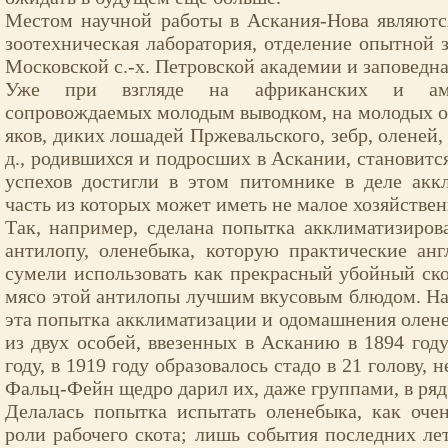
Местом научной работы в Аскания-Нова являются
зоотехническая лаборатория, отделение опытной 
Московской с.-х. Петровской академии и заповедна
Уже при взгляде на африканских и амер
сопровождаемых молодым выводком, на молодых оле
яков, диких лошадей Пржевальского, зебр, оленей, 
д., родившихся и подросших в Аскании, становитс
успехов достигли в этом питомнике в деле акк
часть из которых может иметь не малое хозяйствен
Так, например, сделана попытка акклиматизиро
антилопу, оленебыка, которую практические ан
сумели использовать как прекрасный убойный ск
мясо этой антилопы лучшим вкусовым блюдом. На
эта попытка акклиматизации и одомашнения оленеб
из двух особей, ввезенных в Асканию в 1894 году
году, в 1919 году образовалось стадо в 21 голову, н
Фальц-Фейн щедро дарил их, даже группами, в ряд
Делалась попытка испытать оленебыка, как оче
роли рабочего скота; лишь события последних ле