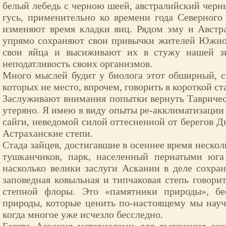
белый лебедь с черною шеей, австралийский черн
гусь, применительно ко времени года Северного
изменяют время кладки яиц. Рядом эму и Австр
упрямо сохраняют свои привычки жителей Южног
свои яйца и высиживают их в стужу нашей з
неподатливость своих организмов.
Много мыслей будит у биолога этот обширный, 
которых не место, впрочем, говорить в короткой ста
Заслуживают внимания попытки вернуть Тавричес
утеряно. Я имею в виду опыты ре-акклиматизации
сайги, неведомой силой оттесненной от берегов Д
Астраханские степи.
Стада зайцев, достигавшие в осеннее время нескол
тушканчиков, парк, населенный пернатыми юга
насколько велики заслуги Аскании в деле сохра
заповедная ковыльная и типчаковая степь говори
степной флоры. Это «памятники природы», бе
природы, которые ценить по-настоящему мы нау
когда многое уже исчезло бесследно.