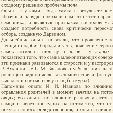
сходному решению проблемы пола.
Опыты с утками, когда самка в результате кас
«брачный наряд», показали нам, что этот наряд
семенника, а является признаком внеполовым. 
создают потребность снова критически пересмо
отбора, созданную Дарвином.
Дальнейшие опыты показали, что проявление 
женщин подобия бороды и усов, появление серог
самок антилопы нильгау и рогов - у старых 
показатели того, что самка млекопитающих содержит
эти признаки развиваются к старости и у кастриро
В Аскании же Б. М. Завадовским были поставле
роли щитовидной железы в зимней спячке (на сусл
выпадению пигментов у птиц (на курах).
Напомним опыты И. И. Иванова по влиянию 
отравления родителей в момент зачатия на пото
овцах; его опыты по влиянию разных агентов 
самца и через последних на потомство, что ст
искусственного оплодотворения, и опыты влияни