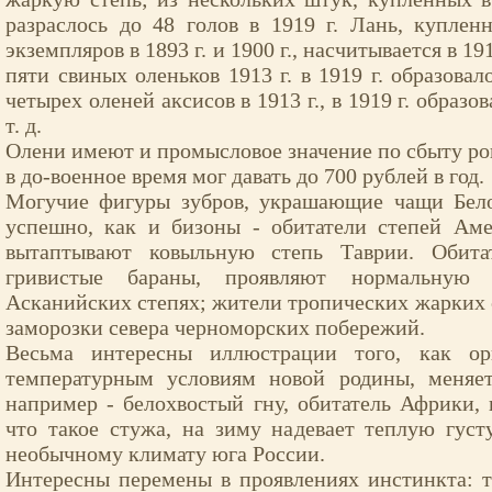
разраслось до 48 голов в 1919 г. Лань, куплен
экземпляров в 1893 г. и 1900 г., насчитывается в 191
пяти свиных оленьков 1913 г. в 1919 г. образовало
четырех оленей аксисов в 1913 г., в 1919 г. образов
т. д.
Олени имеют и промысловое значение по сбыту рог
в до-военное время мог давать до 700 рублей в год.
Могучие фигуры зубров, украшающие чащи Бел
успешно, как и бизоны - обитатели степей Аме
вытаптывают ковыльную степь Таврии. Обит
гривистые бараны, проявляют нормальную п
Асканийских степях; жители тропических жарких с
заморозки севера черноморских побережий.
Весьма интересны иллюстрации того, как ор
температурным условиям новой родины, меняет
например - белохвостый гну, обитатель Африки,
что такое стужа, на зиму надевает теплую гус
необычному климату юга России.
Интересны перемены в проявлениях инстинкта: 