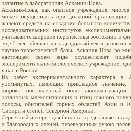
развитие в лабораториях Аскании-Нова.
Аскания-Нова, как опытное учреждение, многое
может осуществить при должной организации.
жалеют средств на создание большого количеств
исследовательских институтов экспериментальн
учитывая те широкие перспективы зоотехнии и фит
еще более обещает дать двадцатый век и развитие
научно-теоретической базы. Аскания-Нова во м
настоящем своем виде осуществляет подобн
экспериментально-биологическое учреждение, ед
у нас в России.
Из работ экспериментального характера в 
упомянутых, имеющих прикладное значение, 
широко поставленный опыт акклиматизации 
различных млекопитающих и птиц южного полуш
полосы, обитателей горных областей Азии и 
Сибири и степей Северной Америки.
Серьезный интерес для биолога представляет стад
и благородных оленей, переведенных рукою челове
жаркую степь; из нескольких штук, купленных в 1