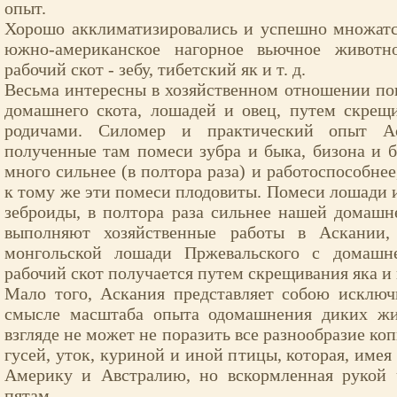
опыт.
Хорошо акклиматизировались и успешно множатс
южно-американское нагорное вьючное животн
рабочий скот - зебу, тибетский як и т. д.
Весьма интересны в хозяйственном отношении п
домашнего скота, лошадей и овец, путем скрещ
родичами. Силомер и практический опыт Ас
полученные там помеси зубра и быка, бизона и б
много сильнее (в полтора раза) и работоспособнее
к тому же эти помеси плодовиты. Помеси лошади и
зеброиды, в полтора раза сильнее нашей домаш
выполняют хозяйственные работы в Аскании
монгольской лошади Пржевальского с домаш
рабочий скот получается путем скрещивания яка и 
Мало того, Аскания представляет собою исключ
смысле масштаба опыта одомашнения диких жи
взгляде не может не поразить все разнообразие к
гусей, уток, куриной и иной птицы, которая, име
Америку и Австралию, но вскормленная рукой ч
пятам.