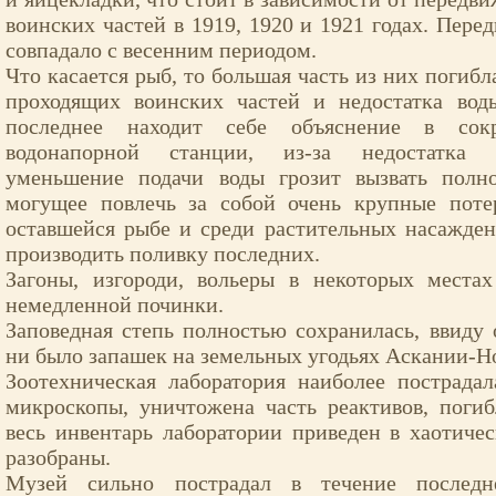
воинских частей в 1919, 1920 и 1921 годах. Пере
совпадало с весенним периодом.
Что касается рыб, то большая часть из них погибл
проходящих воинских частей и недостатка вод
последнее находит себе объяснение в сокр
водонапорной станции, из-за недостатка 
уменьшение подачи воды грозит вызвать полн
могущее повлечь за собой очень крупные поте
оставшейся рыбе и среди растительных насажде
производить поливку последних.
Загоны, изгороди, вольеры в некоторых места
немедленной починки.
Заповедная степь полностью сохранилась, ввиду 
ни было запашек на земельных угодьях Аскании-Н
Зоотехническая лаборатория наиболее пострада
микроскопы, уничтожена часть реактивов, поги
весь инвентарь лаборатории приведен в хаотичес
разобраны.
Музей сильно пострадал в течение последн