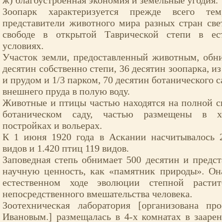
ж) благоустроенная экономия и земельные угодия.
Зоопарк характеризуется прежде всего тем
представители животного мира разных стран све
свободе в открытой Таврической степи в ес
условиях.
Участок земли, предоставленный животным, обн
десятин собственно степи, 36 десятин зоопарка, из
и прудом и 1/3 парком, 70 десятин ботанического с
внешнего пруда в полую воду.
Животные и птицы частью находятся на полной сво
ботаническом саду, частью размещены в х
постройках и вольерах.
К 1 июня 1920 года в Аскании насчитывалось
видов и 1.420 птиц 119 видов.
Заповедная степь обнимает 500 десятин и предс
научную ценность, как «памятник природы». Он
естественном ходе эволюции степной растит
непосредственного вмешательства человека.
Зоотехническая лаборатория [организована п
Ивановым.] размещалась в 4-х комнатах в зааре