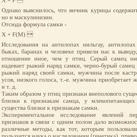
X + F 
Однако выяснилось, что яичник курицы содержи
но и маскулинизин.
Отсюда формула самки -
X + F(M) 
Исследования на антилопах нильгау, антилопах 
быках, баранах и человеке привели нас к вывод
отношение иное, чем у птиц. Серый самец ни
надевает рыжий наряд самки, черно-бурый самец 
рыжий наряд своей самки, мужчина после кастр
усов, низкого голоса, т.-е. мужчина приобретает
и т. д.
Таким образом у птиц признаки внеполового сущес
близки к признакам самца, у млекопитающих 
существа близки к признакам самки.
Экспериментальное исследование явлений пе
признаков в связи с одним полом дало возможност
различные методы, как тот, которым пользовал
пользуется наука о наследовании (генетика), при