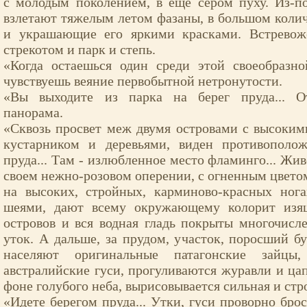
с молодым поколением, в еще сером пуху. Из-по
взлетают тяжелым летом фазаны, в большом коли
и украшающие его яркими красками. Встревож
стрекотом и парк и степь.
«Когда остаешься один среди этой своеобразн
чувствуешь веяние первобытной нетронутости.
«Вы выходите из парка на берег пруда... От
панорама.
«Сквозь просвет меж двумя островами с высоки
кустарником и деревьями, виден противополо
пруда... Там - излюбленное место фламинго... Жи
своем нежно-розовом оперении, с огненным цветом
на высоких, стройных, карминово-красных ног
шеями, дают всему окружающему колорит изящ
островов и вся водная гладь покрыты многочис
уток. А дальше, за прудом, участок, поросший бу
населяют оригинальные патагонские зайц
австралийские гуси, прогуливаются журавли и цап
фоне голубого неба, вырисовывается сильная и стр
«Идете берегом пруда... Утки, гуси проворно бро