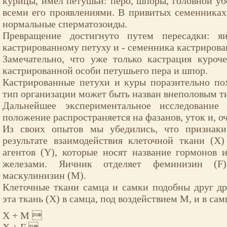
курицы, имел петушьи: перо, шпоры, головной убо
всеми его проявлениями. В привитых семенниках
нормальные сперматозоиды.
Превращение достигнуто путем пересадки: яи
кастрированному петуху и - семенника кастрирова
Замечательно, что уже только кастрация куроч
кастрированной особи петушьего пера и шпор.
Кастрированные петухи и куры поразительно по
тип организации может быть назван внеполовым т
Дальнейшее экспериментальное исследование
положение распространяется на фазанов, уток и, о
Из своих опытов мы убедились, что признак
результате взаимодействия клеточной ткани (X
агентов (Y), которые носят название гормонов
железами. Яичник отделяет феминизин (F)
маскулинизин (M).
Клеточные ткани самца и самки подобны друг д
эта ткань (X) в самца, под воздействием M, и в сам
X + M 