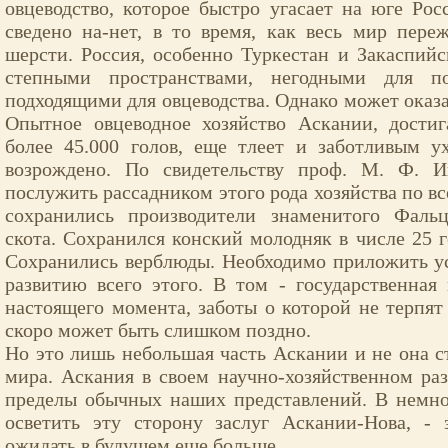
овцеводство, которое быстро угасает на юге Росс
сведено на-нет, в то время, как весь мир пер
шерсти. Россия, особенно Туркестан и Закаспийс
степными пространствами, негодными для по
подходящими для овцеводства. Однако может оказат
Опытное овцеводное хозяйство Аскании, дости
более 45.000 голов, еще тлеет и заботливым 
возрождено. По свидетельству проф. М. Ф. И
послужить рассадником этого рода хозяйства по в
сохранились производители знаменитого Фальц
скота. Сохранился конский молодняк в числе 25 г
Сохранились верблюды. Необходимо приложить у
развитию всего этого. В том - государственная
настоящего момента, заботы о которой не терпят 
скоро может быть слишком поздно.
Но это лишь небольшая часть Аскании и не она с
мира. Аскания в своем научно-хозяйственном раз
пределы обычных наших представлений. В немно
осветить эту сторону заслуг Аскании-Нова, - 
ожидать в будущем еще больше.