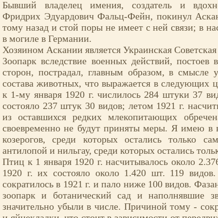
Бывший владелец имения, создатель и вдохн
Фридрих Эдуардович Фальц-Фейн, покинул Аскан
тому назад и стой поры не имеет с ней связи; в н
в могиле в Германии.
Хозяином Аскании является Украинская Советская
Зоопарк вследствие военных действий, постоев
сторон, пострадал, главным образом, в смысле
состава животных, что выражается в следующих
к 1-му января 1920 г. числилось 284 штуки 37 вид
состояло 237 штук 30 видов; летом 1921 г. насчит
из оставшихся редких млекопитающих обречен
своевременно не будут приняты меры. Я имею в 
козерогов, среди которых остались только с
антилопой и нильгау, среди которых остались толь
Птиц к 1 января 1920 г. насчитывалось около 2.376
1920 г. их состояло около 1.420 шт. 119 видов
сократилось в 1921 г. и пало ниже 100 видов. Фаза
зоопарк и ботанический сад и наполнявшие з
значительно убыли в числе. Причиной тому - сок
и яйцекладки, что стоит в зависимости от передв