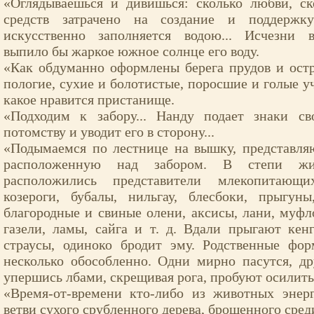
«Оглядываешься и дивишься: сколько любви, ск
средств затрачено на создание и поддержк
искусственно заполняется водою... Исчезни в
выпило бы жаркое южное солнце его воду.
«Как обдуманно оформлены берега прудов и остр
пологие, сухие и болотистые, поросшие и голые у
какое нравится пристанище.
«Подходим к забору... Нанду подает знаки с
потомству и уводит его в сторону...
«Подымаемся по лестнице на вышку, представл
расположенную над забором. В степи жи
расположились представители млекопитающи
козероги, бубалы, нильгау, блесбоки, прыгуны
благородные и свиные олени, аксисы, лани, муфл
газели, ламы, сайга и т. д. Вдали прыгают кен
страусы, одиноко бродит эму. Родственные фо
несколько обособленно. Одни мирно пасутся, др
упершись лбами, скрещивая рога, пробуют осилить 
«Время-от-времени кто-либо из животных энер
ветви сухого срубленного дерева, брошенного сред