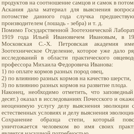
продуктов на соотношение самцов и самок в потом
Аскания дала материал для выяснения вопрос
потомстве данного года случка предшеству
производителем (лошадь - зебра) и т. д.
Помимо Государственной Зоотехнической Лаборат
1919 года Ильей Ивановичем Ивановым, в 19
Московская С.-Х. Петровская академия и
Зоотехническое Отделение, которое уже дало р
исследований в области практического овцевод
профессора Михаила Федоровича Иванова:
1) по оплате кормов разных пород овец,
2) по влиянию разных кормов на качество шерсти,
3) по влиянию разных кормов на развитие плода.
Наконец, необходимо отметить, что заповедный
десят.) оказал в исследованиях Почесского и окаж
неоценимую услугу делу выяснения эволюции с
естественных условиях и делу выяснения эволюции
Сохранение образца степи, который повс
уничтожается человеком во имя своих практи
является насущной потребностью.