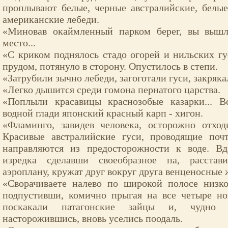
проплывают белые, черные австралийские, белы
американские лебеди.
«Миновав окаймленный парком берег, вы вышл
место...
«С криком поднялось стадо огорей и нильских г
прудом, потянуло в сторону. Опустилось в степи.
«Затрубили зычно лебеди, загоготали гуси, закрякал
«Легко дышится среди гомона пернатого царства.
«Поплыли красавицы краснозобые казарки... 
водной глади японский красный карп - хигон.
«Фламинго, завидев человека, осторожно отход
Красивые австралийские гуси, проводящие поч
направляются из предосторожности к воде. В
изредка сделавши своеобразное па, расста
аэроплану, кружат друг вокруг друга венценосные 
«Сворачиваете налево по широкой полосе низко
подпустивши, комично прыгая на все четыре но
поскакали патагонские зайцы и, чудно
насторожившись, вновь уселись поодаль.