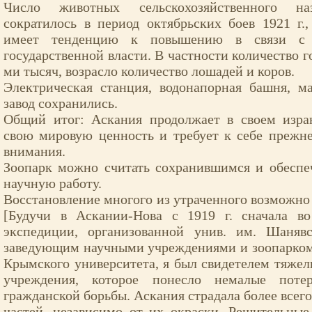
Число животных сельскохозяйственного наз
сократилось в период октябрьских боев 1921 г.
имеет тенденцию к повышению в связи с 
государственной власти. В частности количество го
ми тысяч, возрасло количество лошадей и коров.
Электрическая станция, водонапорная башня, м
завод сохранились.
Общий итог: Аскания продолжает в своем изра
свою мировую ценность и требует к себе прежн
внимания.
Зоопарк можно считать сохранившимся и обес
научную работу.
Восстановление многого из утраченного возможно
[Будучи в Аскании-Нова с 1919 г. сначала во
экспедиции, организованной унив. им. Шанявс
заведующим научными учреждениями и зоопарком
Крымского университета, я был свидетелем тяжел
учреждения, которое понесло немалые поте
гражданской борьбы. Аскания страдала более всег
частей, независимо от их окраски. Решительные