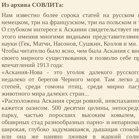
Из архива СОВЛИТа:
Нам известно более сорока статей на русском 
немецком, три на французском, три на польском и т
О глубоком интересе к Аскании свидетельствует н
этого имения многими видными представителями
науки (Гек, Матчи, Насонов, Сушкин, Козлов и мн. 
Чтобы читателю было ясно, чем была Аскания с вн
своего мирного существования, я позволю себе п
впечатлений 1913 года:
«Аскания-Нова - это уголок далекого русско
недалеко от берегов Черного моря. Там легко 
степей, среди гомона птиц, среди мирно пас
животного мира далеких стран...
«Расположена Аскания среди ровной, невспаханной
кажется оазисом. 500 десятин целины, непосре
парку, частью поросших высоким ковылем, 
обширных стад разнообразных парно- и непарнок
широкая, глубоко задумавшаяся, дышащая спокойс
или она же наивно лживая в жаркий солне