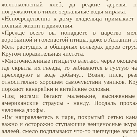
желтоколосный хлеб, да редкие деревья н
погружаются в тихие зеркальные воды миража.
«Непосредственно к дому владельца примыкает 
полный жизни и движения.
«Прежде всего вы попадаете в царство мел
воробьиной и голенастой птицы, даже в Аскании т
Меж растущих в обширных вольерах дерев струя
Кругом поразительная чистота.
«Многочисленные птицы то влетают через окошеч
где скрыты их гнезда, то забиваются в густую ч
преследуют в воде добычу... Возня, писк, ре
относительно хорошем самочувствии узников. Кр
порхают канарейки и китайские соловьи.
«Под ногами бегают маленькие, высиженные
американские страусы - нанду. Поодаль прох
человека дрофы.
«Вы направляетесь в парк, покрытый сетью кана
важно и осторожно ступающие венценосные журав
аллеей, смело подплывают что-то шепчущие австр