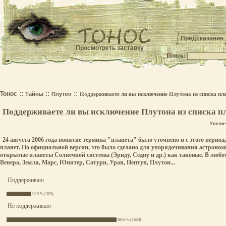
Предсказания
Просмотреть заставку
Поиск:
.
::
::
::
Тонос
Тайны
Плутон
Поддерживаете ли вы исключение Плутона из списка пл
Поддерживаете ли вы исключение Плутона из списка п
Увели
24 августа 2006 года понятие термина "планета" было уточнено и с этого пери
планет. По официальной версии, это было сделано для упорядочивания астроном
открытые планеты Солнечной системы (Эриду, Седну и др.) как таковые. В любом
Венера, Земля, Марс, Юпитер, Сатурн, Уран, Нептун, Плутон...
Поддерживаю
12.9 % (303)
Не поддерживаю
69.6 % (1630)