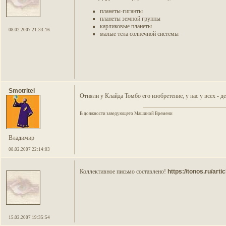
планеты-гиганты
планеты земной группы
карликовые планеты
08.02.2007 21:33:16
малые тела солнечной системы
Smotritel
Отняли у Клайда Томбо его изобретение, у нас у всех - де
В должности заведующего Машиной Времени
Владимир
08.02.2007 22:14:03
Коллективное письмо составлено!
https://tonos.ru/arti
15.02.2007 19:35:54