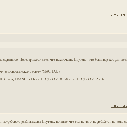
 на содеянное. Поговаривают даже, что исключение Плутона - это был пиар-ход для по
му астрономическому союзу (МАС, IAU)
014 Paris, FRANCE - Phone +33 (1) 43 25 83 58 - Fax +33 (1) 43 25 26 16
и потребовать реабилитации Плутона, понятно что мы не чего не добьёмся но хоть со