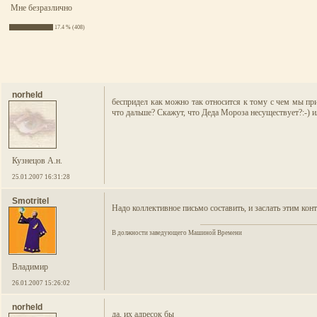
Мне безразлично
17.4 % (408)
norheld
беспридел как можно так относится к тому с чем мы при
что дальше? Скажут, что Деда Мороза несуществует?:-) ил
Кузнецов А.н.
25.01.2007 16:31:28
Smotritel
Надо коллективное письмо составить, и заслать этим конт
В должности заведующего Машиной Времени
Владимир
26.01.2007 15:26:02
norheld
да, их адресок бы