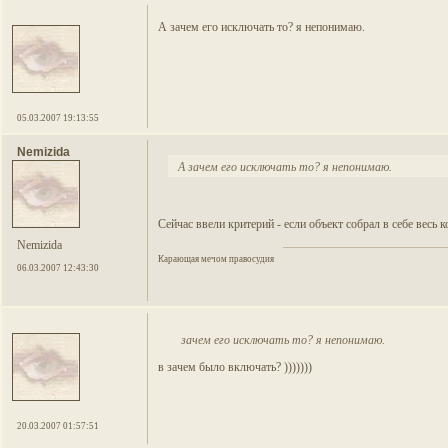
А зачем его исключать то? я непонимаю.
05.03.2007 19:13:55
Nemizida
А зачем его исключать то? я непонимаю.
Сейчас ввели критерий - если объект собрал в себе весь 
Nemizida
Карающая мечом правосудия
06.03.2007 12:43:30
зачем его исключать то? я непонимаю.
в зачем было включать? )))))))
20.03.2007 01:57:51