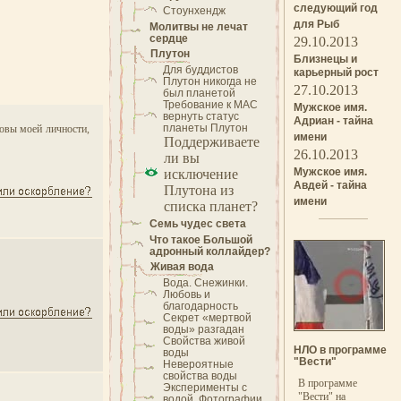
следующий год
Стоунхендж
для Рыб
Молитвы не лечат
сердце
29.10.2013
Плутон
Близнецы и
Для буддистов
карьерный рост
Плутон никогда не
27.10.2013
был планетой
Требование к МАС
Мужское имя.
вернуть статус
Адриан - тайна
планеты Плутон
новы моей личности,
имени
Поддерживаете
26.10.2013
ли вы
Мужское имя.
исключение
Авдей - тайна
Плутона из
имени
списка планет?
Семь чудес света
Что такое Большой
адронный коллайдер?
Живая вода
Вода. Снежинки.
Любовь и
благодарность
Секрет «мертвой
воды» разгадан
Свойства живой
НЛО в программе
воды
"Вести"
Невероятные
свойства воды
В программе
Эксперименты с
"Вести" на
водой, Фотографии