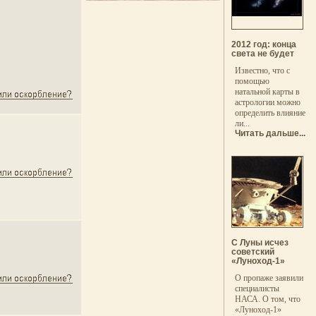
2012 год: конца
света не будет
Известно, что с
помощью
натальной карты в
астрологии можно
определить влияние
ли...
Читать дальше...
С Луны исчез
советский
«Луноход-1»
О пропаже заявили
специалисты
НАСА. О том, что
«Луноход-1»