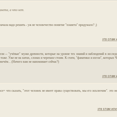
анета, а что нет.
начала надо решить - уж не человечество понятие "планета" придумало? ;)
тели -- "учёные" мужи древности, которые на уровне тех знаний и наблюдений в иссле
, тоже. Уже не на китах, слонах и черепахе стоим. К стати, "фанатики и изгои", кото
 мечём... (Ничего вам не напоминает сейчас?)
се= что сказать, "этот человек не имеет права существовать, мы его исключим". это не