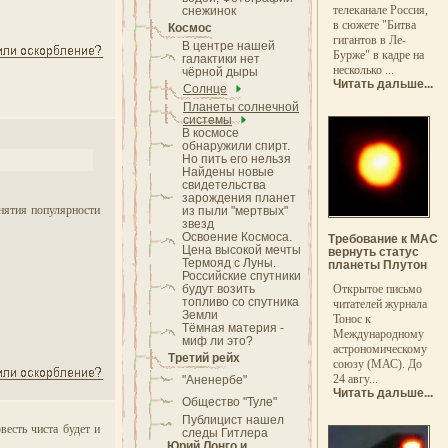
телеканале Россия,
снежинок
в сюжете "Битва
Космос
гигантов в Ле-
В центре нашей
Бурже" в кадре на
галактики нет
несколько ...
чёрной дыры
Читать дальше...
Солнце
Планеты солнечной
системы
В космосе
обнаружили спирт.
Но пить его нельзя
Найдены новые
свидетельства
зарождения планет
днятия популярности
из пыли "мертвых"
звезд
Освоение Космоса.
Требование к МАС
Цена высокой мечты
вернуть статус
Термояд с Луны.
планеты Плутон
Российские спутники
будут возить
Открытое письмо
топливо со спутника
читателей журнала
Земли
Тонос к
Тёмная материя -
Международному
миф ли это?
астрономическому
Третий рейх
союзу (МАС). До
24 авгу...
"Аненербе"
Читать дальше...
Общество "Туле"
Публицист нашел
весть чиста будет и
следы Гитлера
Юрий Лонго и