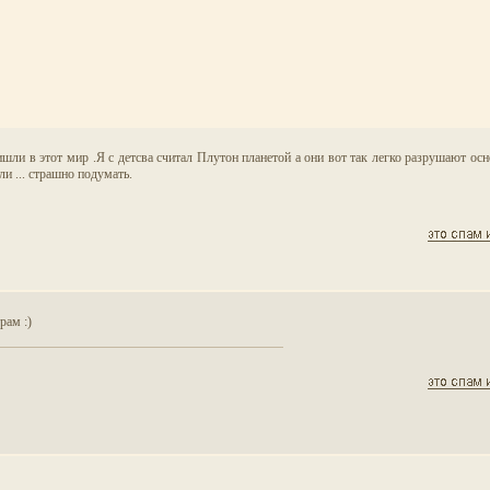
шли в этот мир .Я с детсва считал Плутон планетой а они вот так легко разрушают ос
и ... страшно подумать.
рам :)