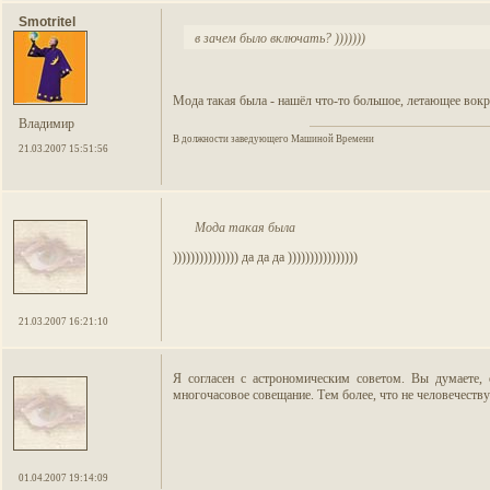
Smotritel
в зачем было включать? )))))))
Мода такая была - нашёл что-то большое, летающее вокру
Владимир
В должности заведующего Машиной Времени
21.03.2007 15:51:56
Мода такая была
))))))))))))))) да да да ))))))))))))))))
21.03.2007 16:21:10
Я согласен с астрономическим советом. Вы думаете,
многочасовое совещание. Тем более, что не человечеству 
01.04.2007 19:14:09