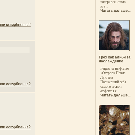
потерялся, стало
изв...
Читать дальше...
Грех как алиби за
наслаждение
Рецензия на фильм
«Остров» Павла
Лунгина
Познающий себя
самого и свои
аффекты я...
Читать дальше...