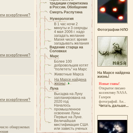
традиции спиритизма
в России. Обобщение
Смерть Распутина
Нумерология
В 1 час ночи 2
минуты и 3 секунды
Фотографии НЛО
4 мая 2006 г. надо
загадать желание
Магия чисел: время
загадывать желания
Видение старца на
Соловках
Марс
Более 100
добровольцев хотят
"полететь" на Марс
На Марсе найдена
Животные Марса
жизнь!
На Марсе найдена
жизнь!
Новые главы!
.
Открытое письмо
Луна
коллективу NASA.
Высадка на Луну
Галерея
запланирована на
2020 год
фотографий. Ан...
Началось
Читать дальше...
промышленное
освоение Луны
Первые на Луне.
Величайшая
мистификация США
т число обнаруженых
или зависть ученых
орошая