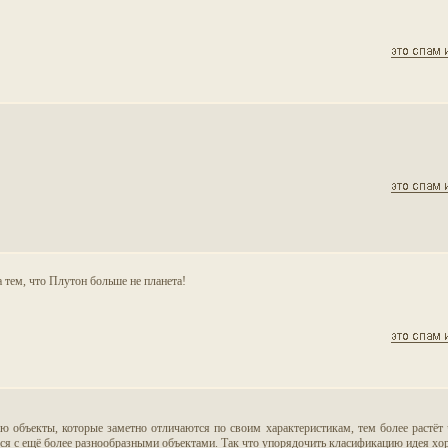
тем, что Плутон больше не планета!
аю объекты, которые заметно отличаются по своим характеристикам, тем более растё
емся с ещё более разнообразными объектами. Так что упорядочить класификацию идея х