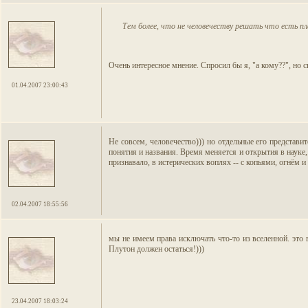
Тем более, что не человечеству решать что есть пл
Очень интересное мнение. Спросил бы я, "а кому??", но с
01.04.2007 23:00:43
Не совсем, человечество))) но отдельные его представи
понятия и названия. Время меняется и открытия в науке
признавало, в истерических воплях -- с копьями, огнём и
02.04.2007 18:55:56
мы не имеем права исключать что-то из вселенной. это в
Плутон должен остаться!)))
23.04.2007 18:03:24