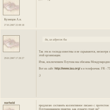
Кузнецов А.н.
27.01.2007 22:09:18
да, их адресок бы
Так эти ж господа известны и не скрываются, несмотря
этой организации.
29.01.2007 17:20:27
Итак, исключением Плутона мы обязаны Международно
Вот их сайт:
http://www.iau.org/
и и телефончик: FR - 75
;)
norheld
предлагаю составить коллективное письмо с протестом 
Плутононианцем приятно, как думаете стоит ли?