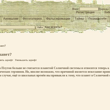
Имя:
Пароль:
Регистрация
Заб
Аномалии
Фотогалерея
Фальсификации
Тайны
Познай себя
Как искать?
анет?
ланет?
чить шрифт
Уменьшить шрифт
ода Плутон больше не считается планетой Солнечной системы и относится теперь 
ических терминов. Но, вполне возможно, что причиной является нежелание прин
 случае, ещё со школьных времён иы привыкли к тому, что планет в Солнечной с