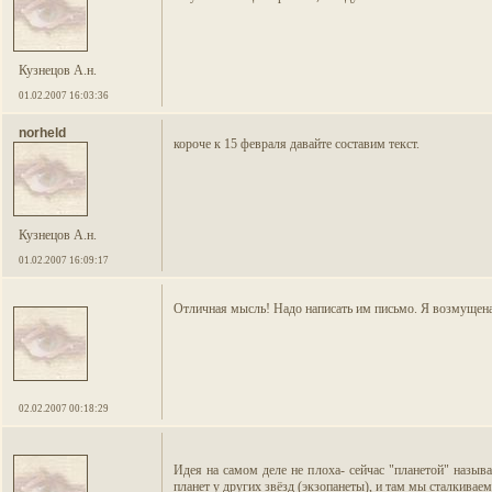
Кузнецов А.н.
01.02.2007 16:03:36
norheld
короче к 15 февраля давайте составим текст.
Кузнецов А.н.
01.02.2007 16:09:17
Отличная мысль! Надо написать им письмо. Я возмущена 
02.02.2007 00:18:29
Идея на самом деле не плоха- сейчас "планетой" назыв
планет у других звёзд (экзопанеты), и там мы сталкива