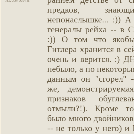
19.02.2007 06:24:26
предков, знающ
непонаслышке... :)) 
генералы рейха -- в 
:)) О том что якобы
Гитлера хранится в се
очень и верится. :) Д
небыло, а по некотор
данным он "сгорел" -
же, демонстрируем
признаков обуглев
отмыли?!). Кроме то
было много двойников 
-- не только у него) и