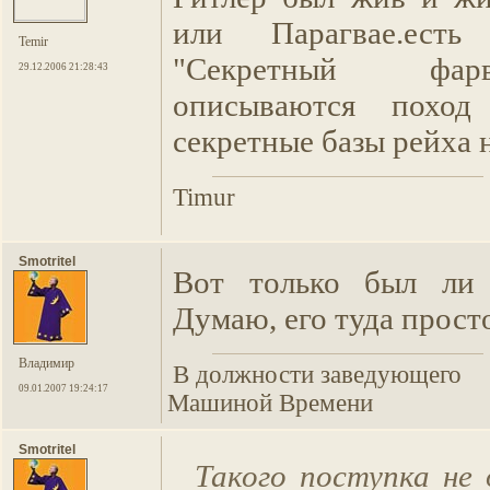
или Парагвае.ест
Temir
"Секретный фар
29.12.2006 21:28:43
описываются поход
секретные базы рейха 
Timur
Smotritel
Вот только был ли т
Думаю, его туда просто
Владимир
В должности заведующего
09.01.2007 19:24:17
Машиной Времени
Smotritel
Такого поступка не