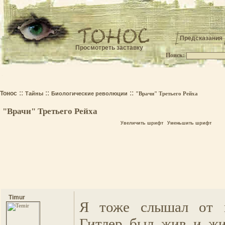
Предсказания
Просмотреть заставку
Поиск:
.
::
::
::
Тонос
Тайны
Биологические революции
"Врачи" Третьего Рейха
"Врачи" Третьего Рейха
Увеличить шрифт
Уменьшить шрифт
Timur
Я тоже слышал от в
Гитлер был жив и жи