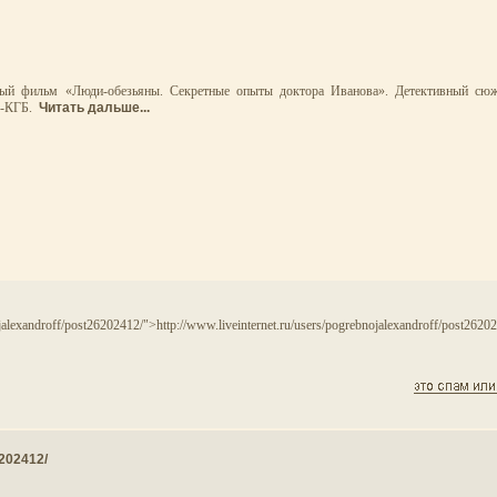
ный фильм «Люди-обезьяны. Секретные опыты доктора Иванова». Детективный сюж
ПУ-КГБ.
Читать дальше...
internet.ru/users/pogre
ojalexandroff/post26202412/">http://www.liveinternet.ru/users/pogrebnojalexandroff/post2620
6202412/