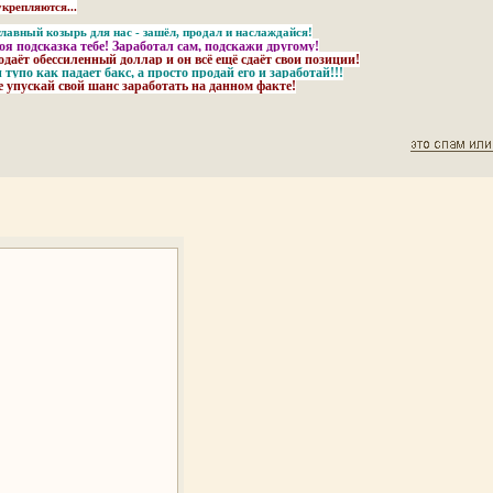
епляются...
главный козырь для нас - зашёл, продал и наслаждайся!
оя подсказка тебе! Заработал сам, подскажи другому!
одаёт обессиленный доллар и он всё ещё сдаёт свои позиции!
 тупо как падает бакс, а просто продай его и заработай!!!
е упускай свой шанс заработать на данном факте!