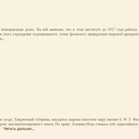
мемориальная доска. На ней написано, что в этом институте до 1917 года работал
и этого учреждения подчеркивается: этому физиологу принадлежит мировой приорите
...
ом уезде, Таврической губернии, находится широко известное миру имение б. Ф. Э. Фа
ироте акклиматизационного опыта. По праву Аскания-Нова стяжала себе широчайшую 
х.
Читать дальше...