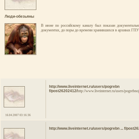
Люди-обезьяны
В июне по российскому каналу был показан документаль
документах, до поры до времени хранившихся в архивах Г
http://www.live
f/post26202412/
http://www.liveinternet.ru/users/pogrebn
16.04.2007 03:16:36
http://www.liveinternet.ru/users/pogrebn ... f/post2