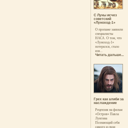
С Луны исчез
советский
«Луноход-1»
О пропаже заявили
специалисты
НАСА. О том, что
«Луноход-1»
потерялся, стало
изв...
Читать дальше...
Грех как алиби за
наслаждение
Рецензия на фильм
«Остров» Павла
Лунгина
Познающий себя
самого и свои