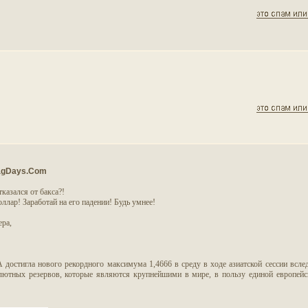
gDays.Com
казался от бакса?!
оллар! Заработай на его падении! Будь умнее!
ера,
достигла нового рекордного максимума 1,4666 в среду в ходе азиатской сессии вслед
ютных резервов, которые являются крупнейшими в мире, в пользу единой европейс