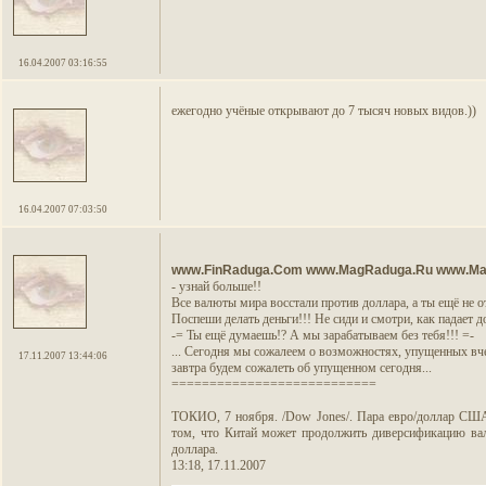
16.04.2007 03:16:55
ежегодно учёные открывают до 7 тысяч новых видов.))
16.04.2007 07:03:50
www.FinRaduga.Com
www.MagRaduga.Ru
www.Ma
- узнай больше!!
Все валюты мира восстали против доллара, а ты ещё не от
Поспеши делать деньги!!! Не сиди и смотри, как падает д
-= Ты ещё думаешь!? А мы зарабатываем без тебя!!! =-
... Сегодня мы сожалеем о возможностях, упущенных вч
17.11.2007 13:44:06
завтра будем сожалеть об упущенном сегодня...
===========================
ТОКИО, 7 ноября. /Dow Jones/. Пара евро/доллар США 
том, что Китай может продолжить диверсификацию вал
доллара.
13:18, 17.11.2007