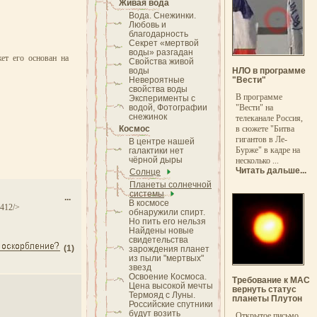
Живая вода
Вода. Снежинки.
Любовь и
благодарность
Секрет «мертвой
воды» разгадан
ет его основан на
Свойства живой
воды
НЛО в программе
Невероятные
"Вести"
свойства воды
В программе
Эксперименты с
водой, Фотографии
"Вести" на
снежинок
телеканале Россия,
Космос
в сюжете "Битва
гигантов в Ле-
В центре нашей
Бурже" в кадре на
галактики нет
чёрной дыры
несколько ...
Читать дальше...
Солнце
Планеты солнечной
системы
bn ...
В космосе
2412/>
обнаружили спирт.
Но пить его нельзя
Найдены новые
свидетельства
(1)
зарождения планет
из пыли "мертвых"
звезд
Освоение Космоса.
Требование к МАС
Цена высокой мечты
вернуть статус
Термояд с Луны.
планеты Плутон
Российские спутники
будут возить
Открытое письмо