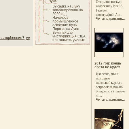
Луна
Открытое письмо
коллективу NASA.
Высадка на Луну
запланирована на
Галерея
2020 год
фотографий. Ан...
Началось
Читать дальше...
промышленное
освоение Луны
Первые на Луне.
Величайшая
мистификация США
(2)
или зависть ученых
2012 год: конца
света не будет
Известно, что с
помощью
натальной карты в
астрологии можно
определить влияние
ли...
Читать дальше...