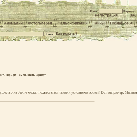
Имя:
Пароль:
Регистрация
Заб
Аномалии
Фотогалерея
Фальсификации
Тайны
Познай себя
Как искать?
чить шрифт
Уменьшить шрифт
 существо на Земле может похвастаться такими условиями жизни? Вот, например, Магаз