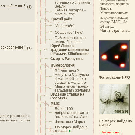
топливо со спутника
читателей журнала
Земли
(1)
Тонос к
Тёмная материя -
Международному
миф ли это?
астрономическому
Третий рейх
союзу (МАС). До
"Аненербе"
24 авгу...
Читать дальше...
Общество "Туле"
Публицист нашел
следы Гитлера
Юрий Лонго и
(1)
традиции спиритизма
в России. Обобщение
Смерть Распутина
Нумерология
В 1 час ночи 2
минуты и 3 секунды
Фотографии НЛО
4 мая 2006 г. надо
загадать желание
Магия чисел: время
загадывать желания
Видение старца на
Соловках
Марс
Более 100
добровольцев хотят
ствие разговоров о
"полететь" на Марс
кой валюты за счет
На Марсе найдена
Животные Марса
жизнь!
На Марсе найдена
жизнь!
Новые главы!
.