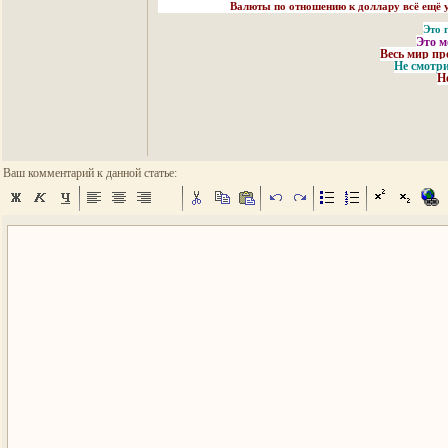
Валюты по отношению к доллару всё ещё укр
Это 
Это м
Весь мир пр
Не смотри
Н
Ваш комментарий к данной статье: