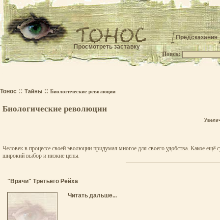
Предсказания
Просмотреть заставку
Поиск:
.
::
::
Тонос
Тайны
Биологические революции
Биологические революции
Увели
Человек в процессе своей эволюции придумал многое для своего удобства. Какое ещё
широкий выбор и низкие цены.
"Врачи" Третьего Рейха
Читать дальше...