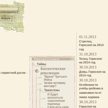
ыли пароль?
Форум
01.11.2013
Стрелец.
Гороскоп на 2014
год
31.10.2013
Телец. Гороскоп
Навигация по разделу
X
на 2014 год
Тайны
30.10.2013
Биологические
Девы. Гороскоп на
революции
ин
паркетной доски
-
2014 год
"Врачи" Третьего
Рейха
30.10.2013
Зачем человеку
Особенности
кентавр?
учёбы ребёнка в
Трансгены
зависимости от
И будет
знака зодиака
колоситься
трансгенная
30.10.2013
пщеница
Гороскоп на
Сало есть сало,