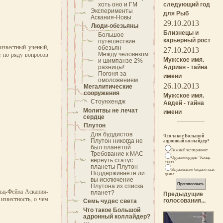
хоть оно и ГМ
следующий год
Эксперименты
для Рыб
Аскания-Новы
29.10.2013
Люди-обезьяны
Близнецы и
Большое
карьерный рост
путешествие
 известный ученый,
обезьян
27.10.2013
Между человеком
т по ряду вопросов
Мужское имя.
и шимпанзе 2%
разницы!
Адриан - тайна
Погоня за
имени
омоложением
26.10.2013
Мегалитические
сооружения
Мужское имя.
Стоунхендж
Авдей - тайна
Молитвы не лечат
имени
сердце
Плутон
Для буддистов
Что такое Большой
Плутон никогда не
адронный коллайдер?
был планетой
Важный эксперимент
Требование к МАС
Оружие/орудие "Конца
вернуть статус
света"
планеты Плутон
Выуживание бюджетных
Поддерживаете ли
денег
вы исключение
Плутона из списка
льц-Фейна Аскания-
планет?
Предыдущие
известность, о чем
голосования...
Семь чудес света
Что такое Большой
адронный коллайдер?