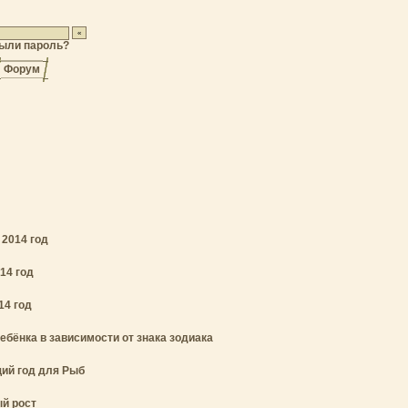
ыли пароль?
Форум
 2014 год
014 год
14 год
ебёнка в зависимости от знака зодиака
ий год для Рыб
й рост