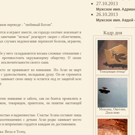
27.10.2013
Мужское имя. Адриан
26.10.2013
Мужское имя. Авдей 
ьном переводе - "любимый Богом".
Кадр дня
ятся и играют вместе, он гораздо охотнее вовлекает в
замечание "нельзя" реагирует скорее с облегчением,
ых случаях недомогания переносит болезнь, играючи,
бе у него складываются весьма сложные отношения с
ь противостоять окружающему обществу. О своих
в исключительности своего сына.
росто не принимают во внимания. Но Агап не ищет
"Говорящая птица"
, с удовольствием, вкладывая душу. Он не стремится
 занимает свою нишу и остается под ее защитой всю
у.
тно внимание и забота, сам он боится проявлять в
ком, товарищем, приятелем, но понятие настоящей
Мексика, Окотлан,
Джаслико
упостью и надменностью. Счастье Агапа составит лишь
имоотношениях с детьми Агап редко занимает место
ами и непременно гордится каждым их достижением.
а: Весы и Телец.