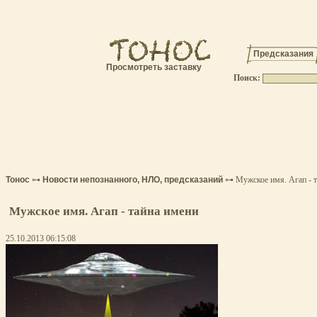
Предсказания
Просмотреть заставку
Поиск:
.
Тонос
⊶
Новости непознанного, НЛО, предсказаний
⊶ Мужское имя. Агап - т
Мужское имя. Агап - тайна имени
25.10.2013 06:15:08