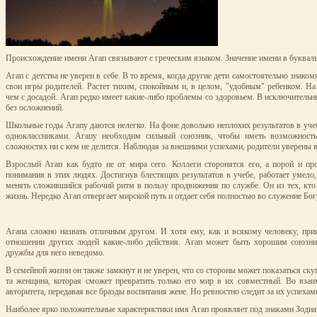
Происхождение имени Агап связывают с греческим языком. Значение имени в буквал
Агап с детства не уверен в себе. В то время, когда другие дети самостоятельно знаком
свои игры родителей. Растет тихим, спокойным и, в целом, "удобным" ребенком. На 
чем с досадой. Агап редко имеет какие-либо проблемы со здоровьем. В исключительн
без осложнений.
Школьные годы Агапу даются нелегко. На фоне довольно неплохих результатов в уче
одноклассниками. Агапу необходим сильный союзник, чтобы иметь возможност
сложностях ни с кем не делится. Наблюдая за внешними успехами, родители уверены 
Взрослый Агап как будто не от мира сего. Коллеги сторонятся его, а порой и п
понимания в этих людях. Достигнув блестящих результатов в учебе, работает умело
менять сложившийся рабочий ритм в пользу продвижения по службе. Он из тех, кто
жизнь. Нередко Агап отвергает мирской путь и отдает себя полностью во служение Бог
Агапа сложно назвать отличным другом. И хотя ему, как и всякому человеку, прия
отношении других людей какие-либо действия. Агап может быть хорошим союзни
дружбы для него неведомо.
В семейной жизни он также замкнут и не уверен, что со стороны может показаться ск
та женщина, которая сможет превратить только его мир в их совместный. Во вза
авторитета, передавая все бразды воспитания жене. Но ревностно следит за их успех
Наиболее ярко положительные характеристики имя Агап проявляет под знаками Зодиак