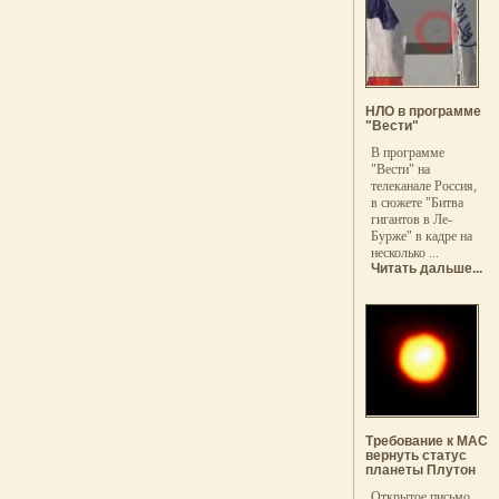
НЛО в программе
"Вести"
В программе
"Вести" на
телеканале Россия,
в сюжете "Битва
гигантов в Ле-
Бурже" в кадре на
несколько ...
Читать дальше...
Требование к МАС
вернуть статус
планеты Плутон
Открытое письмо