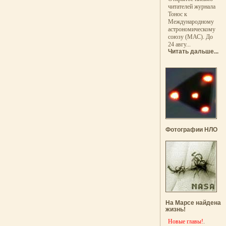
читателей журнала
Тонос к
Международному
астрономическому
союзу (МАС). До
24 авгу...
Читать дальше...
Фотографии НЛО
На Марсе найдена
жизнь!
Новые главы!
.