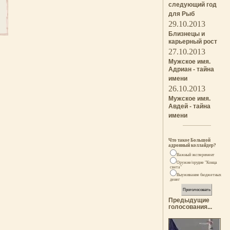
следующий год
для Рыб
29.10.2013
Близнецы и
карьерный рост
27.10.2013
Мужское имя.
Адриан - тайна
имени
26.10.2013
Мужское имя.
Авдей - тайна
имени
Что такое Большой
адронный коллайдер?
Важный эксперимент
Оружие/орудие "Конца
света"
Выуживание бюджетных
денег
Предыдущие
голосования...