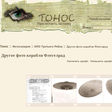
Предсказания
Просмотреть заставку
Поиск:
.
::
::
::
Тонос
Фотогалерея
НЛО Третьего Рейха
Другое фото корабля Флегелрад
Другое фото корабля Флегелрад
Увеличить шрифт
Уменьшить шриф