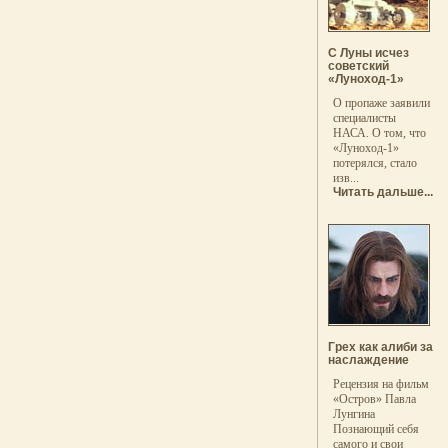
С Луны исчез
советский
«Луноход-1»
О пропаже заявили
специалисты
НАСА. О том, что
«Луноход-1»
потерялся, стало
изв...
Читать дальше...
Грех как алиби за
наслаждение
Рецензия на фильм
«Остров» Павла
Лунгина
Познающий себя
самого и свои