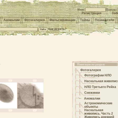
Имя:
Пароль:
Регистрация
Заб
Аномалии
Фотогалерея
Фальсификации
Тайны
Познай себя
Как искать?
Навигация по разделу
т
Фотогалерея
Фотографии НЛО
Наскальная живопис
НЛО Третьего Рейха
Снежинки
Аномалии
Астрономические
объекты
Наскальная
живопись. Часть 2
Живопись древней