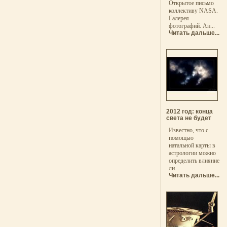
Открытое письмо
коллективу NASA.
Галерея
фотографий. Ан...
Читать дальше...
2012 год: конца
света не будет
Известно, что с
помощью
натальной карты в
астрологии можно
определить влияние
ли...
Читать дальше...