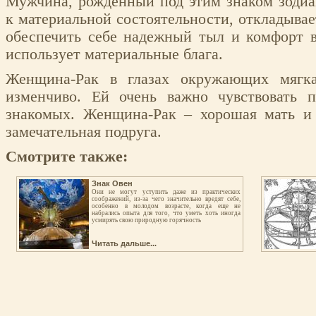
Мужчина, рожденный под этим знаком зодиа
к материальной состоятельности, откладывае
обеспечить себе надежный тыл и комфорт 
использует материальные блага.
Женщина-Рак в глазах окружающих мягка
изменчиво. Ей очень важно чувствовать п
знакомых. Женщина-Рак – хорошая мать и 
замечательная подруга.
Смотрите также:
Знак Овен
Они не могут уступить даже из практических
соображений, из-за чего значительно вредят себе,
особенно в молодом возрасте, когда еще не
набрались опыта для того, что уметь хоть иногда
усмирять свою природную горячность
Читать дальше...