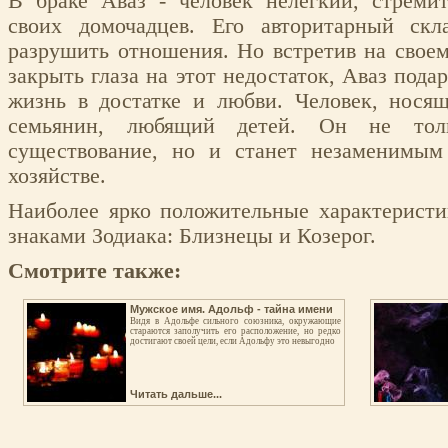
В браке Аваз - человек нелегкий, стремит
своих домочадцев. Его авторитарный скл
разрушить отношения. Но встретив на свое
закрыть глаза на этот недостаток, Аваз под
жизнь в достатке и любви. Человек, нося
семьянин, любящий детей. Он не толь
существование, но и станет незаменимы
хозяйстве.
Наиболее ярко положительные характеристи
знаками Зодиака: Близнецы и Козерог.
Смотрите также:
Мужское имя. Адольф - тайна имени
Видя в Адольфе сильного союзника, окружающие
стараются заполучить его расположение, но редко
достигают своей цели, если Адольфу это невыгодно
Читать дальше...