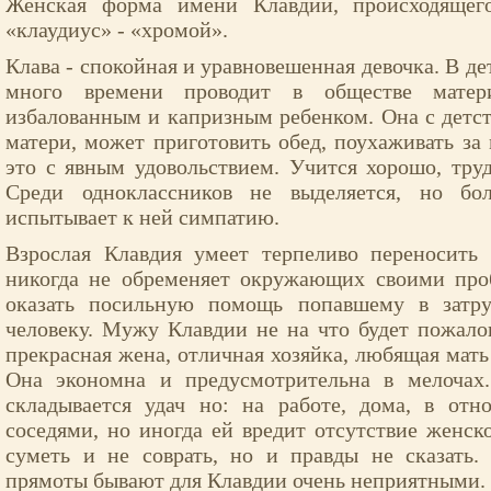
Женская форма имени Клавдий, происходящего
«клаудиус» - «хромой».
Клава - спокойная и уравновешенная девочка. В дет
много времени проводит в обществе матер
избалованным и капризным ребенком. Она с детст
матери, может приготовить обед, поухаживать за
это с явным удовольствием. Учится хорошо, тру
Среди одноклассников не выделяется, но бол
испытывает к ней симпатию.
Взрослая Клавдия умеет терпеливо переносить 
никогда не обременяет окружающих своими про
оказать посильную помощь попавшему в затру
человеку. Мужу Клавдии не на что будет пожалов
прекрасная жена, отличная хозяйка, любящая мать
Она экономна и предусмотрительна в мелочах
складывается удач но: на работе, дома, в от
соседями, но иногда ей вредит отсутствие женско
суметь и не соврать, но и правды не сказать.
прямоты бывают для Клавдии очень неприятными.