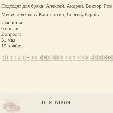
Подходят для брака: Алексей, Андрей, Виктор, Ром
Менее подходят: Константин, Сергей, Юрий.
Именины:
6 января;
2 апреля;
31 мая;
19 ноября
А
Б
В
Г
Д
Е
Ж
З
И
К
Л
М
Н
О
П
Р
С
Т
У
Ф
Х
Ц
Ч
Ш
Э
Ю
да я такая