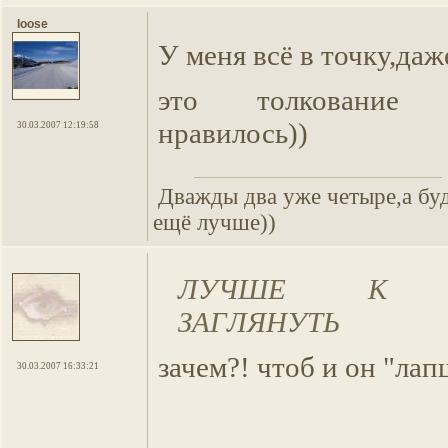
loose
У меня всё в точку,даж
это толкование
нравилось))
30.03.2007 12:19:58
Дважды два уже четыре,а бу
ещё лучше))
ЛУЧШЕ К АС
ЗАГЛЯНУТЬ
зачем?! чтоб и он "ла
30.03.2007 16:33:21