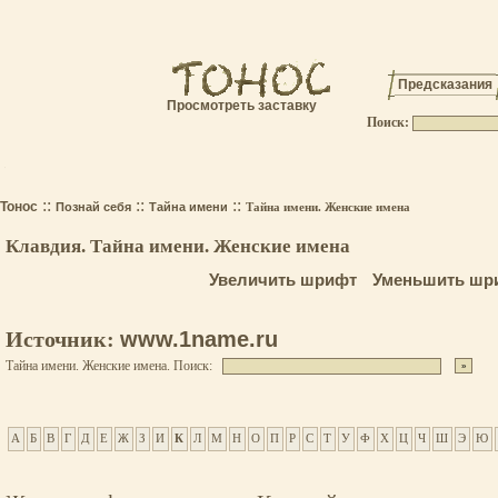
Предсказания
Просмотреть заставку
Поиск:
.
::
::
::
Тонос
Познай себя
Тайна имени
Тайна имени. Женские имена
Клавдия. Тайна имени. Женские имена
Увеличить шрифт
Уменьшить шр
Источник:
www.1name.ru
Тайна имени. Женские имена. Поиск:
А
Б
В
Г
Д
Е
Ж
З
И
К
Л
М
Н
О
П
Р
С
Т
У
Ф
Х
Ц
Ч
Ш
Э
Ю