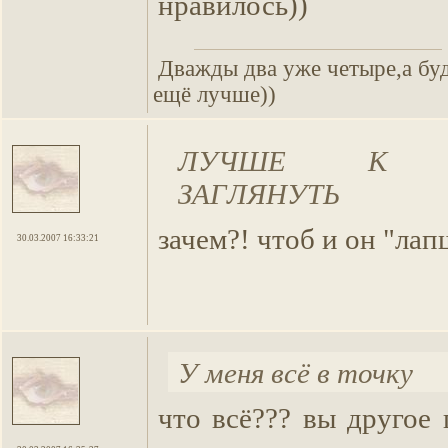
нравилось))
Дважды два уже четыре,а бу
ещё лучше))
ЛУЧШЕ К АС
ЗАГЛЯНУТЬ
зачем?! чтоб и он "ла
30.03.2007 16:33:21
У меня всё в точку
что всё??? вы другое