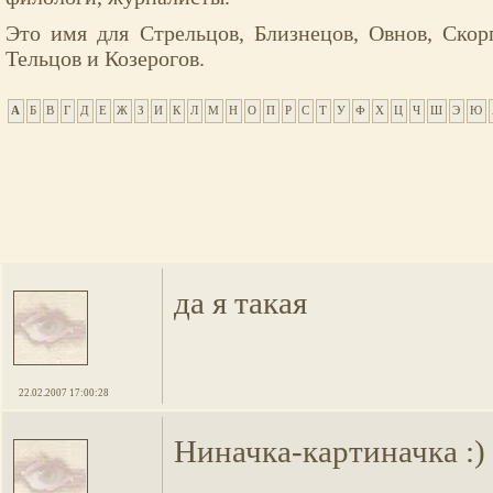
Это имя для Стрельцов, Близнецов, Овнов, Скор
Тельцов и Козерогов.
А
Б
В
Г
Д
Е
Ж
З
И
К
Л
М
Н
О
П
Р
С
Т
У
Ф
Х
Ц
Ч
Ш
Э
Ю
да я такая
22.02.2007 17:00:28
Ниначка-картиначка :)