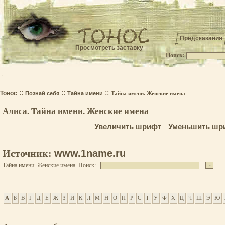
Предсказания
Просмотреть заставку
Поиск:
.
::
::
::
Тонос
Познай себя
Тайна имени
Тайна имени. Женские имена
Алиса. Тайна имени. Женские имена
Увеличить шрифт
Уменьшить шр
Источник:
www.1name.ru
Тайна имени. Женские имена. Поиск:
А
Б
В
Г
Д
Е
Ж
З
И
К
Л
М
Н
О
П
Р
С
Т
У
Ф
Х
Ц
Ч
Ш
Э
Ю