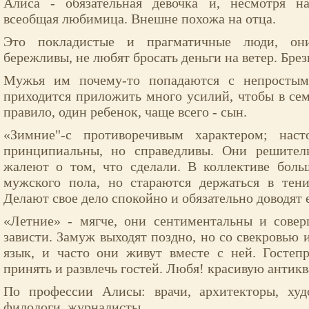
Алиса - обязательная девочка и, несмотря н
всеобщая любимица. Внешне похожа на отца.
Это покладистые и прагматичные люди, они
бережливы, не любят бросать деньги на ветер. Брез
Мужья им почему-то попадаются с непростым
приходится приложить много усилий, чтобы в сем
правило, один ребенок, чаще всего - сын.
«Зимние"-с противоречивым характером; наст
принципиальны, но справедливы. Они решител
жалеют о том, что сделали. В коллективе боль
мужского пола, но стараются держаться в тени
Делают свое дело спокойно и обязательно доводят е
«Летние» - мягче, они сентиментальны и сове
зависти. Замуж выходят поздно, но со свекровью 
язык, и часто они живут вместе с ней. Госте
принять и развлечь гостей. Любя! красивую антик
По профессии Алисы: врачи, архитекторы, худ
филологи, журналисты.