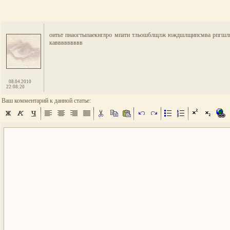
оитьт пнаогтыпаекнглро мпати тльошблщлж юждшлщипсмва рпгшлщзоьшб
каввввввввв
08.04.2010
22:08:20
Ваш комментарий к данной статье: