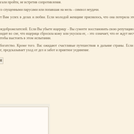
агали пройти, не встретив сопротивления.
 со спущенными парусами или попавшая на мель - символ неудачи.
 Вам успех в делах и любви. Если молодой женщине приснилось, что она потеряла это
едоброжелателей. Если Вы убьете ящерицу - Вы сумеете восстановить свою репутацию и
дит во сне, что ящерица сбросила кожу или укусила ее, - это означает, что ее ждут не
 чтобы выстоять в этом испытании.
огатство. Кроме того. Вас ожидают счастливые путешествия в дальние страны. Если 
 предсказывает уход от дел и забот и приятное уединение.
Я