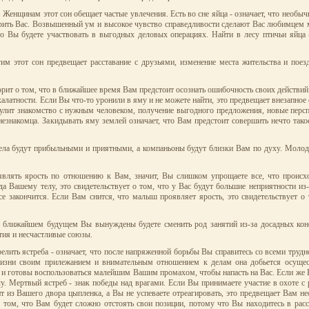
 Женщинам этот сон обещает частые увлечения. Есть во сне яйца - означает, что необыч
одарить Вас. Возвышенный ум и высокое чувство справедливости сделают Вас любимцем
что Вы будете участвовать в выгодных деловых операциях. Найти в лесу птичьи яйца
м этот сон предвещает расставание с друзьями, изменение места жительства и поезд
орит о том, что в ближайшее время Вам предстоит осознать ошибочность своих действий
 халатности. Если Вы что-то уронили в яму и не можете найти, это предвещает внезапно
 сулит знакомство с нужным человеком, получение выгодного предложения, новые перс
незнакомца. Закидывать яму землей означает, что Вам предстоит совершить нечто тако
ела будут прибыльными и приятными, а компаньоны будут близки Вам по духу. Молод
являть ярость по отношению к Вам, значит, Вы слишком упрощаете все, что происх
да Вашему телу, это свидетельствует о том, что у Вас будут большие неприятности из
се закончится. Если Вам снится, что малыш проявляет ярость, это свидетельствует о
в ближайшем будущем Вы вынуждены будете сменить род занятий из-за досадных ко
тия и несчастливые союзы.
релить ястреба - означает, что после напряженной борьбы Вы справитесь со всеми труд
й жизни своим прилежанием и внимательным отношением к делам она добьется осуще
т и готовы воспользоваться малейшим Вашим промахом, чтобы напасть на Вас. Если же 
чу. Мертвый ястреб - знак победы над врагами. Если Вы принимаете участие в охоте с
ит из Вашего двора цыпленка, а Вы не успеваете отреагировать, это предвещает Вам 
 о том, что Вам будет сложно отстоять свои позиции, потому что Вы находитесь в рас