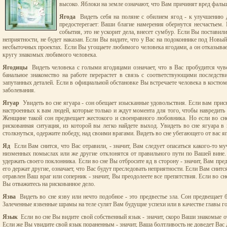
высоко. Яблоки на земле означают, что Вам причинят вред фальш
Ягода
Видеть себя на поляне с обилием ягод - к улучшению д
предостерегает: Ваши благие намерения обернутся несчастьем.
события, это не ускорит дела, внесет сумбур. Если Вы поставил
неприятности, не будет наказан. Если Вы видите, что у Вас на подоконнике под Новы
несбыточных проектах. Если Вы угощаете любимого человека ягодами, а он отказывае
кругу знакомых любимого человека.
Ягодицы
Видеть человека с голыми ягодицами означает, что в Вас пробудится чувст
банальное знакомство на работе перерастет в связь с соответствующими последств
запутанных деталей. Если в официальной обстановке Вы встречаете человека в костюм
заболевания.
Ягуар
Увидеть во сне ягуара - сон обещает изысканные удовольствия. Если вам присн
настроенных к вам людей, которые только и ждут момента для того, чтобы навредить ва
Женщине такой сон предвещает жестокого и своенравного любовника. Но если во сне
рискованная ситуация, из которой вы легко найдете выход. Увидеть во сне ягуара в 
столкнуться, одержите победу, над своими врагами. Видеть во сне убегающего от вас ягу
Яд
Если Вам снится, что Вас отравили, - значит, Вам следует опасаться какого-то му
низменных помыслах или же другие отклонятся от правильного пути по Вашей вине. Е
удержать своего поклонника. Если во сне Вы отбросите яд в сторону - значит, Вам пре
его держат другие, означает, что Вас будут преследовать неприятности. Если Вам снитс
отравлен Ваш враг или соперник - значит, Вы преодолеете все препятствия. Если во сн
Вы отважитесь на рискованное дело.
Язва
Видеть во сне язву или нечто подобное - это предвестье зла. Сон предвещает
Залеченные язвенные шрамы на теле сулят Вам будущие успехи или в качестве главы гос
Язык
Если во сне Вы видите свой собственный язык - значит, скоро Ваши знакомые отв
Если же Вы увидите свой язык пораненным - значит, Ваша болтливость не доведет Вас 