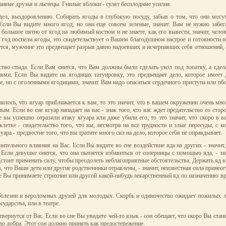
ивые друзья и льстецы. Гнилые яблоки - сулят бесплодные усилия.
ел, выздоровлению. Собирать ягоды в глубокую посуду, забыв о том, что они могут 
 Если Вы видите много ягод, но они еще совсем зеленые, значит. Вам не нужно забег
и большое пятно от ягод на любимый костюм и не знаете, как его вывести, значит, чел
й год поспели ягоды, это свидетельствует о Вашем благодушном настрое и готовности 
тся, мужчине это предвещает разрыв давно надоевших и исчерпавших себя отношений, 
во стыда. Если Вам снится, что Вам должны были сделать укол под лопатку, а сдела
иями. Если Вы видите на ягодицах татуировку, это предвещает дело, которое имеет 
е, но с оголенными ягодицами, значит. Вам надо опасаться сердечного приступа или об
илось, что ягуар приближается к вам, то это значит, что в вашем окружении очень мн
м. Если во сне ягуар нападает на вас - знак того, что вас ждет предательство со стор
 вы успешно отразили атаку ягуара или даже убили его, то это значит, что скоро в 
клетке - свидетельство того, что вы, несмотря на все трудности и злые пересуды, с 
ара - предвестие того, что вы тратите много сил на дело, которое себя не оправдывает.
чительного влияния на Вас. Если Вы видите во сне воздействие яда на других - значит
сли девушке снится, что она пытается избавиться от соперницы с помощью яда, - знач
дстоит применить силу, чтобы преодолеть неблагоприятные обстоятельства. Держать яд в
я, что Ваши дети или другие родственники отравлены, - значит, неизвестная сила принесе
е Вы принимаете стрихнин или другой какой-нибудь лекарственный яд по назначению врач
 болезни и вероломных друзей для молодых. Скорбь и одиночество ожидает пожилых л
ударства, или в театре.
ернутся от Вас. Если во сне Вы увидите чей-то язык - сон обещает, что скоро Вы стане
до добра. Этот сон должно принять как предостережение.