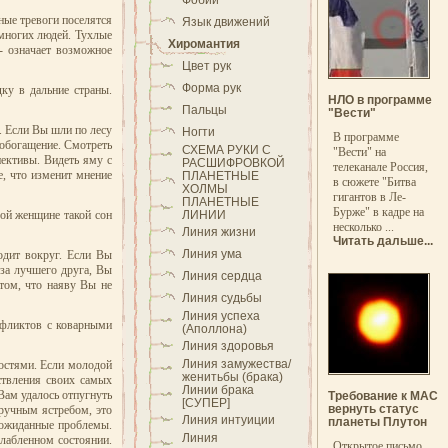
Фобии
ные тревоги поселятся
Язык движений
 многих людей. Тухлые
Хиромантия
 - означает возможное
Цвет рук
Форма рук
ку в дальние страны.
НЛО в программе
Пальцы
"Вести"
. Если Вы шли по лесу
Ногти
В программе
е обогащение. Смотреть
СХЕМА РУКИ С
"Вести" на
пективы. Видеть яму с
РАСШИФРОВКОЙ
телеканале Россия,
е, что изменит мнение
ПЛАНЕТНЫЕ
в сюжете "Битва
ХОЛМЫ
гигантов в Ле-
ПЛАНЕТНЫЕ
Бурже" в кадре на
ой женщине такой сон
ЛИНИИ
несколько ...
Линия жизни
Читать дальше...
Линия ума
одит вокруг. Если Вы
-за лучшего друга, Вы
Линия сердца
 том, что наяву Вы не
Линия судьбы
Линия успеха
нфликтов с коварными
(Аполлона)
Линия здоровья
Линия замужества/
ностями. Если молодой
женитьбы (брака)
ствления своих самых
Линии брака
Вам удалось отпугнуть
Требование к МАС
[СУПЕР]
вернуть статус
 ручным ястребом, это
Линия интуиции
планеты Плутон
неожиданные проблемы.
Линия
слабленном состоянии.
Открытое письмо