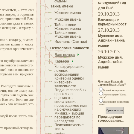
судьбы
следующий год
Тайна имени
для Рыб
помяться, - этот сон
Женские имена
29.10.2013
ать вперед и торопить
овек, причинивший Вам
Мужские имена
Близнецы и
помогать даже в самых
карьерный рост
Тайна имени.
а женщине - интригу в
Женские имена
27.10.2013
Тайна имени.
Мужское имя.
Мужские имена
ли в ягодицу, значит,
Адриан - тайна
Именины (Святцы)
давние корни и массу
имени
Психология личности
острения хронического
26.10.2013
Ваш почерк
Мужское имя.
ого недоброжелательно
Карьера
Авдей - тайна
оны нового знакомого.
Конструирование
имени
вашей жизни возникнет
ложных
которыми вам придется
воспоминаний
Критерии оценки
интернет-
Что такое Большой
адронный коллайдер?
, Вы будете виновны в
зависимости
Люди не способны
ит, она не знает, как
Важный эксперимент
правильно
 руках или видеть, как
Оружие/орудие "Конца
оценивать
света"
т Вам зло. Если во сне
впечатление,
Выуживание бюджетных
а - это означает, что
денег
производимое ими
на окружающих
Мимика и эмоции
юдей после этого сна.
Предыдущие
передаются по
голосования...
наследству
Психологические
те причиной скандала.
тесты