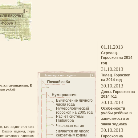
ыли пароль?
Форум
01.11.2013
Стрелец.
Гороскоп на 2014
год
31.10.2013
Телец. Гороскоп
Навигация по разделу
X
на 2014 год
Познай себя
аются сновидения. В
30.10.2013
мим собой
Девы. Гороскоп на
Нумерология
2014 год
Вычисление личного
30.10.2013
числа года
Нумерологический
Особенности
гороскоп на 2005 год
учёбы ребёнка в
Расчёт системы
зависимости от
Пифагора
знака зодиака
Числовая магия
, кто видит этот сон.
30.10.2013
я Ваших надежд, пора
Является ли число
секретным кодом
воих желаниях слишком
Гороскоп на