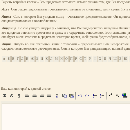
Видеть ястреба в клетке - Вам предстоит потратить немало усилий там, где Вы предпол
Яхта
Сон о яхте предсказывает счастливое отдаление от хлопотных дел и суеты. Яхта
Яшма
Сон, в котором Вы увидели яшму - счастливое предзнаменование. Он принесет
ожидают размолвки с возлюбленным.
Ящерица
Во сне увидеть ящерицу - означает, что Вы подвергнетесь нападкам Ваших н
это придется заплатить тревогами в делах и в сердечных отношениях. Если женщина уви
она будет очень стеснена в средствах некоторое время, и ей нужно будет собрать волю,
Ящик
Видеть во сне открытый ящик с товарами - предсказывает Вам невероятное б
ожидают всевозможные разочарования. Сон, в котором Вы увидели ящик, полный денег,
А
Б
В
Г
Д
Е
Ж
З
И
К
Л
М
Н
О
П
Р
С
Т
У
Ф
Х
Ц
Ч
Ш
Э
Ю
Ваш комментарий к данной статье: