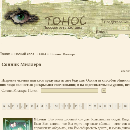
Предсказания
Просмотреть заставку
Поиск:
.
::
::
::
Тонос
Познай себя
Сны
Сонник Миллера
Сонник Миллера
Увели
Издревне человек пытался предугадать свое будущее. Одним из способов общения
них люди полностью раскрывают свое сознание, и на подсознательном уровне, н
Сонник Миллера. Поиск:
А
Б
В
Г
Д
Е
Ж
З
И
К
Л
М
Н
О
П
Р
С
Т
У
Ф
Х
Ц
Ч
Ш
Э
Ю
Яблоки
Это очень хороший сон для большинства людей. Видеть 
Если Вам снится, что Вы едите порченые яблоки, - этот сон 
хорошенько обдумать, что Вы собираетесь делать, и смело двиг