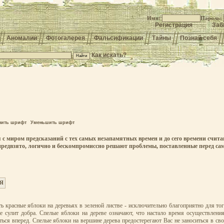
Имя:
Пароль:
Регистрация
Заб
Аномалии
Фотогалерея
Фальсификации
Тайны
Познай себя
Как искать?
чить шрифт
Уменьшить шрифт
 с миром предсказаний с тех самых незапамятных времен и до сего времени счит
епредвзято, логично и бескомпромиссно решают проблемы, поставленные перед са
Я
красные яблоки на деревьях в зеленой листве - исключительно благоприятно для того
не сулит добра. Спелые яблоки на дереве означают, что настало время осуществлени
аться вперед. Спелые яблоки на вершине дерева предостерегают Вас не заноситься в с