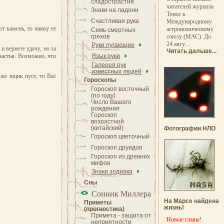
сладострастия
читателей журнала
Знаки на ладони
Тонос к
Счастливая рука
Международному
т камень, то наяву ее
астрономическому
Семь смертных
грехов
союзу (МАС). До
24 авгу...
Руки пугающие
 вернете удачу, но за
Читать дальше...
счастья. Возможно, что
Язык руки
Галерея рук
известных людей
же ящик пуст, то Вас
Гороскопы
Гороскоп восточный
(по году)
Число Вашего
рождения
Гороскоп
возрастной
(китайский)
Фотографии НЛО
Гороскоп цветочный
Гороскоп друидов
Гороскоп из древних
мифов
Знаки зодиака
Сны
Сонник Миллера
На Марсе найдена
Приметы
жизнь!
(прогностика)
Примета - защита от
Новые главы!
.
неприятности