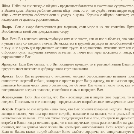
Яйца
Найти во сне гнездо с яйцами - предвещает богатство и счастливое супружество.
в Вашем доме. Видеть разбитые свежие яйца - знак того, что судьба готова щедро 
яйца - сулят потерю собственности и упадок в делах. Корзина с яйцами означает, 
наследство от дальних родственников.
Якорь
Сон о якоре благоприятен для моряков, если море в их сне спокойно. Други
Влюбленным такой сон предсказывает ссору.
Яма
Если Вы выкопали очень глубокую яму и не знаете, как из нее выбраться, это гов
и упали в яму со зверями, значит, Вы окажетесь в трудной ситуации из-за собственной
в яму и не видеть дна предвещает женщине грусть и одиночество, мужчине этот сон
отбросами сулит получение важного известия по почте или через посыльного, гонца, 
окружающих о Вас.
Ярмарка
Если Вам снится, что Вы посещаете ярмарку, то в реальной жизни Ваши д
предсказывает веселого и добродушного спутника жизни.
Ярость
Если Вы встречаетесь с человеком, который безосновательно начинает про
становитесь жертвой собаки, которая с яростью рвет Вашу одежду, но не наносит вре
лишитесь большей части своего состояния, но об этом Вы узнаете после того, как в
воспринимаете всерьез человека, способного сильно навредить Вам.
Ясновидение
Если Вам снится, что Вы - ясновидящий и видите свое будущее, то 
людьми. Посещать во сне ясновидца - предсказывает неприбыльные коммерческие заня
Ястреб
Видеть во сне ястреба - знак того, что Вас обманут коварные недруги. Подст
женщине снится, что она прогоняет ястреба, напавшего на цыплят, то в реально
несбыточных желаний. Этот сон также предупреждает Вас о том, что враги не дремлю
ястреба и Ваши птицы остались целы, то в коммерческих делах рассчитывайте на уда
означает, что на данном этапе жизни Вы чрезмерно консервативны. Если ястреб унос
Если на Ваших глазах ястреб забивает более слабого сородича, это свидетельствует