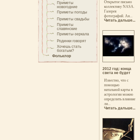
Открытое письмо
Приметы
коллективу NASA.
новогодние
Галерея
Приметы погоды
фотографий. Ан...
Приметы свадьбы
Читать дальше...
Приметы
славянские
Приметы-зеркала
Родинки говорят
Хочешь стать
богатым?
Фольклор
2012 год: конца
света не будет
Известно, что с
помощью
натальной карты в
астрологии можно
определить влияние
ли...
Читать дальше...