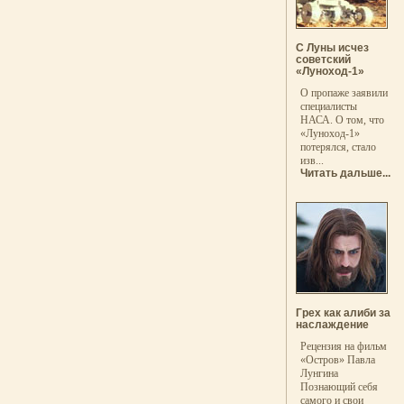
С Луны исчез
советский
«Луноход-1»
О пропаже заявили
специалисты
НАСА. О том, что
«Луноход-1»
потерялся, стало
изв...
Читать дальше...
Грех как алиби за
наслаждение
Рецензия на фильм
«Остров» Павла
Лунгина
Познающий себя
самого и свои