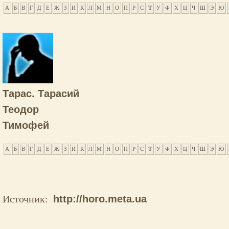
А
Б
В
Г
Д
Е
Ж
З
И
К
Л
М
Н
О
П
Р
С
Т
У
Ф
Х
Ц
Ч
Ш
Э
Ю
Тарас. Тарасий
Теодор
Тимофей
А
Б
В
Г
Д
Е
Ж
З
И
К
Л
М
Н
О
П
Р
С
Т
У
Ф
Х
Ц
Ч
Ш
Э
Ю
Источник:
http://horo.meta.ua