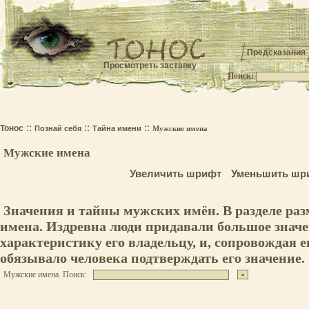
Предсказания
Просмотреть заставку
Поиск:
.
::
::
::
Тонос
Познай себя
Тайна имени
Мужские имена
Мужские имена
Увеличить шрифт
Уменьшить шр
Значения и тайны мужских имён. В разделе ра
имена. Издревна люди придавали большое значе
характеристику его владельцу, и, сопровождая е
обязывало человека подтверждать его значение.
Мужские имена. Поиск: