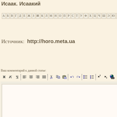
Исаак. Исаакий
А
Б
В
Г
Д
Е
Ж
З
И
К
Л
М
Н
О
П
Р
С
Т
У
Ф
Х
Ц
Ч
Ш
Э
Ю
Источник:
http://horo.meta.ua
Ваш комментарий к данной статье: