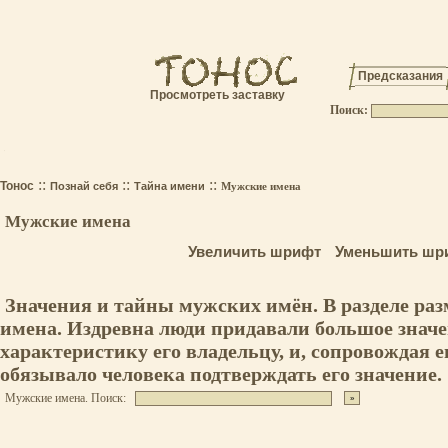
Предсказания
Просмотреть заставку
Поиск:
.
::
::
::
Тонос
Познай себя
Тайна имени
Мужские имена
Мужские имена
Увеличить шрифт
Уменьшить шр
Значения и тайны мужских имён. В разделе ра
имена. Издревна люди придавали большое значе
характеристику его владельцу, и, сопровождая е
обязывало человека подтверждать его значение.
Мужские имена. Поиск: