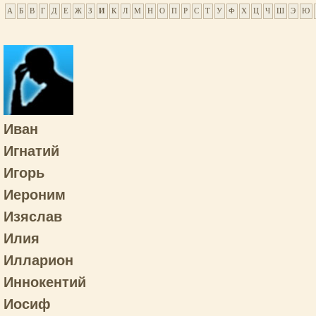
А
Б
В
Г
Д
Е
Ж
З
И
К
Л
М
Н
О
П
Р
С
Т
У
Ф
Х
Ц
Ч
Ш
Э
Ю
Иван
Игнатий
Игорь
Иероним
Изяслав
Илия
Илларион
Иннокентий
Иосиф