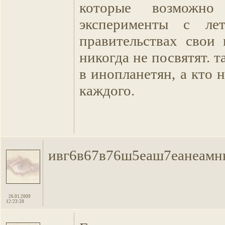
которые возможно
эксперименты с лет
правительствах свои 
никогда не посвятят. т
в инопланетян, а кто н
каждого.
ивг6в67в76ш5еаш7еанеамн
26.01.2009
12:23:28