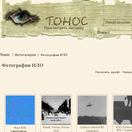
Предсказания
Просмотреть заставку
Поиск:
.
::
::
Тонос
Фотогалерея
Фотографии НЛО
Фотографии НЛО
Увеличить шрифт
Умень
Китай, Тенчен, Хопель
Один их типов НЛО
НЛО Третьег
Флот НЛО
RFZ с челове
смотреть...
1942
Адамского