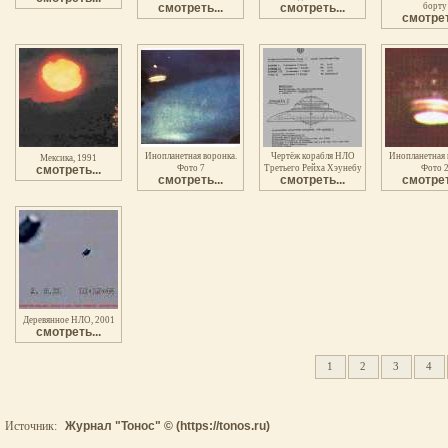
смотреть...
смотреть...
борту
смотрет
Инопланетная воронка.
Чертёж корабля НЛО
Инопланетная 
Мексика, 1991
смотреть...
Фото 7
Третьего Рейха Хэунебу
Фото 
смотреть...
смотреть...
смотрет
Деревянное НЛО, 2001
смотреть...
1
2
3
4
Источник:
Журнал "Тонос" © (https://tonos.ru)