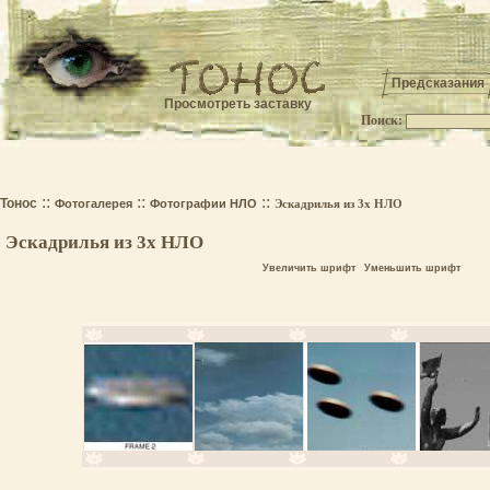
Предсказания
Просмотреть заставку
Поиск:
.
::
::
::
Тонос
Фотогалерея
Фотографии НЛО
Эскадрилья из 3х НЛО
Эскадрилья из 3х НЛО
Увеличить шрифт
Уменьшить шрифт