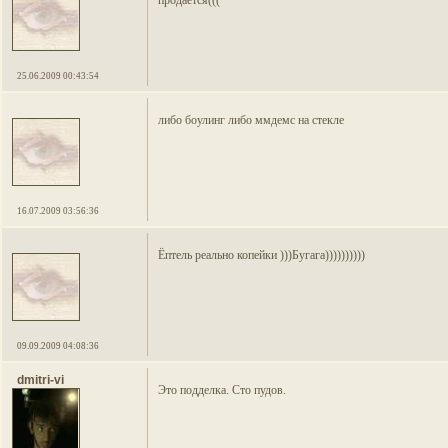
продаётся(((
25.06.2009 00:43:54
либо боулинг либо ммдемс на стекле
16.07.2009 03:56:36
Ёптель реально копейки )))Бугага))))))))))
09.09.2009 04:08:36
dmitri-vi
Это подделка. Сто пудов.