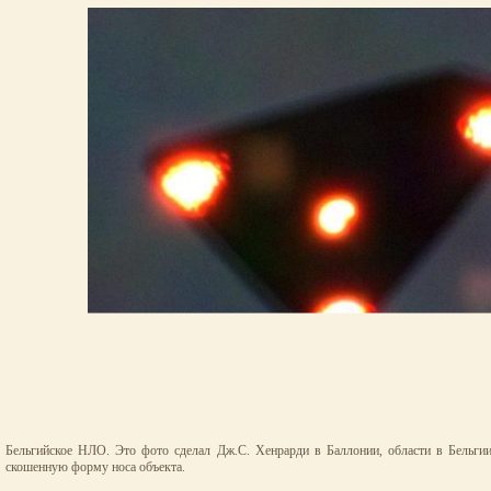
Бельгийское НЛО. Это фото сделал Дж.С. Хенрарди в Баллонии, области в Бельгии
скошенную форму носа объекта.