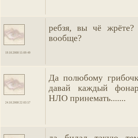
ребзя, вы чё жрёте?
вообще?
19.10.2008 15:09:49
Да полюбому грибочк
давай каждый фона
НЛО принемать.......
24.10.2008 22:03:57
да бидал такую те