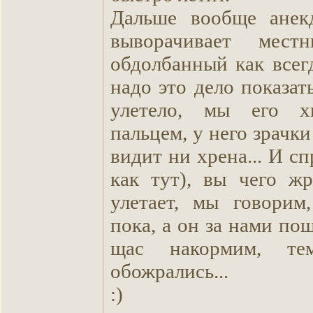
Дальше вообще анекд
выворачивает мест
обдолбанный как всег
надо это дело показат
улетело, мы его х
пальцем, у него зрачки
видит ни хрена... И с
как тут), вы чего ж
улетает, мы говорим
пока, а он за нами пош
щас накормим, те
обожрались...
:)