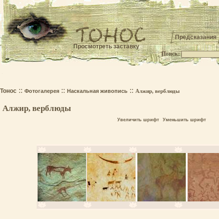
Предсказания
Просмотреть заставку
Поиск:
.
::
::
::
Тонос
Фотогалерея
Наскальная живопись
Алжир, верблюды
Алжир, верблюды
Увеличить шрифт
Уменьшить шрифт