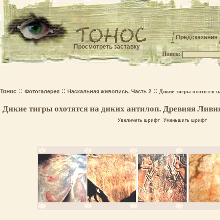
Предсказания
Просмотреть заставку
Поиск:
.
::
::
::
Тонос
Фотогалерея
Наскальная живопись. Часть 2
Дикие тигры охотятся н
Дикие тигры охотятся на диких антилоп. Древняя Ливи
Увеличить шрифт
Уменьшить шрифт