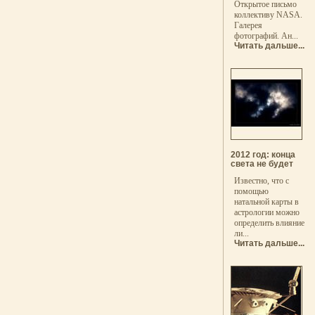
Открытое письмо
коллективу NASA.
Галерея
фотографий. Ан...
Читать дальше...
2012 год: конца
света не будет
Известно, что с
помощью
натальной карты в
астрологии можно
определить влияние
ли...
Читать дальше...