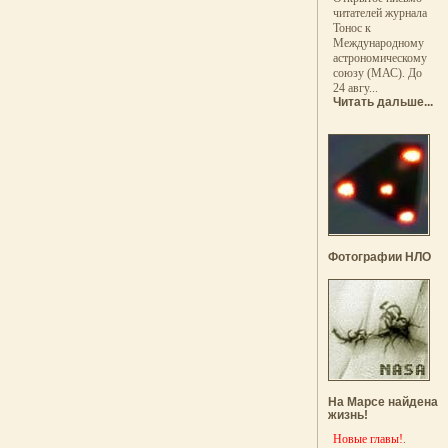
читателей журнала
Тонос к
Международному
астрономическому
союзу (МАС). До
24 авгу...
Читать дальше...
Фотографии НЛО
На Марсе найдена
жизнь!
Новые главы!
.