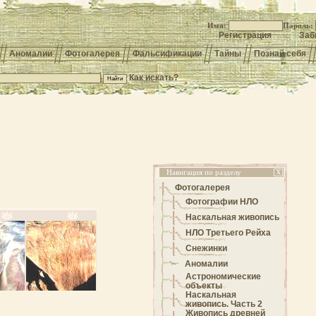
Имя:
Пароль:
Регистрация
Заб
Аномалии
Фотогалерея
Фальсификации
Тайны
Познай себя
Как искать?
Навигация по разделу
X
Фотогалерея
Фотографии НЛО
Наскальная живопись
НЛО Третьего Рейха
Снежинки
Аномалии
Астрономические
объекты
Наскальная
живопись. Часть 2
Живопись древней