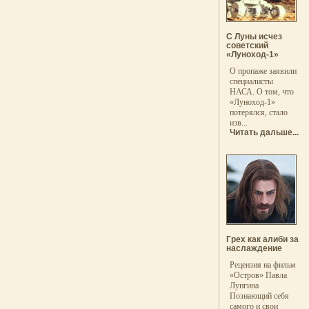
С Луны исчез
советский
«Луноход-1»
О пропаже заявили
специалисты
НАСА. О том, что
«Луноход-1»
потерялся, стало
изв...
Читать дальше...
Грех как алиби за
наслаждение
Рецензия на фильм
«Остров» Павла
Лунгина
Познающий себя
самого и свои