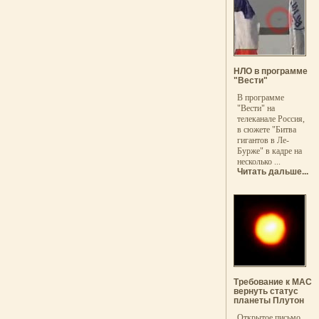
НЛО в программе
"Вести"
В программе
"Вести" на
телеканале Россия,
в сюжете "Битва
гигантов в Ле-
Бурже" в кадре на
несколько ...
Читать дальше...
Требование к МАС
вернуть статус
планеты Плутон
Открытое письмо