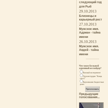
следующий год
для Рыб
29.10.2013
Близнецы и
карьерный рост
27.10.2013
Мужское имя.
Адриан - тайна
имени
26.10.2013
Мужское имя.
Авдей - тайна
имени
Что такое Большой
адронный коллайдер?
Важный эксперимент
Оружие/орудие "Конца
света"
Выуживание бюджетных
денег
Предыдущие
голосования...