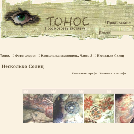
Предсказания
Просмотреть заставку
Поиск:
.
::
::
::
Тонос
Фотогалерея
Наскальная живопись. Часть 2
Несколько Солнц
Несколько Солнц
Увеличить шрифт
Уменьшить шрифт