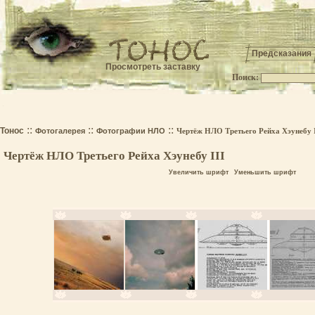
Предсказания
Просмотреть заставку
Поиск:
.
::
::
::
Тонос
Фотогалерея
Фотографии НЛО
Чертёж НЛО Третьего Рейха Хэунебу I
Чертёж НЛО Третьего Рейха Хэунебу III
Увеличить шрифт
Уменьшить шрифт