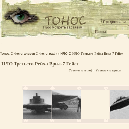
Предсказания
Просмотреть заставку
Поиск:
.
::
::
::
Тонос
Фотогалерея
Фотографии НЛО
НЛО Третьего Рейха Врил-7 Гейст
НЛО Третьего Рейха Врил-7 Гейст
Увеличить шрифт
Уменьшить шрифт