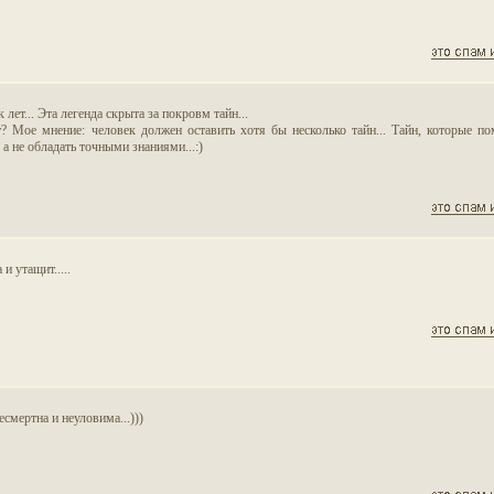
лет... Эта легенда скрыта за покровм тайн...
? Мое мнение: человек должен оставить хотя бы несколько тайн... Тайн, которые по
а не обладать точными знаниями...:)
и утащит.....
есмертна и неуловима...)))