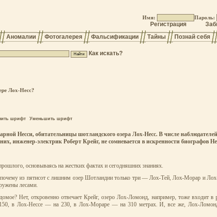
Имя:
Пароль:
Регистрация
Заб
Аномалии
Фотогалерея
Фальсификации
Тайны
Познай себя
Как искать?
зере Лох-Несс?
чить шрифт
Уменьшить шрифт
ндарной Несси, обитательницы шотландского озера Лох-Несс. В числе наблюдател
х, инженер-электрик Роберт Крейг, не сомневается в искренности биографов Несси
прошлого, основываясь на жестких фактах и сегодняшних знаниях.
: почему из пятисот с лишним озер Шотландии только три — Лох-Тей, Лох-Морар и Ло
кружены лесами.
ведомое? Нет, откровенно отвечает Крейг, озеро Лох-Ломонд, например, тоже входит 
 150, в Лох-Нессе — на 230, в Лох-Мораре — на 310 метрах. И, все же, Лох-Ломонд