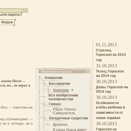
ыли пароль?
Форум
01.11.2013
Стрелец.
Гороскоп на 2014
год
31.10.2013
Телец. Гороскоп
Навигация по разделу
X
на 2014 год
Аномалии
ей жизни Несси —
30.10.2013
Бессмертие
, но... не верит в
Девы. Гороскоп на
Крионика
2014 год
Все изобретения
30.10.2013
человечества
Особенности
Гипноз
х-Несс — известны как
учёбы ребёнка в
Р.Брэг. Гипноз.
зависимости от
Самоучитель
знака зодиака
Загадочные существа
в ряд глубоководных —
30.10.2013
 ни в легендах, ни в
Драконы
Гороскоп на
В горах Урала живут