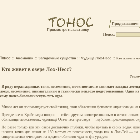
Предсказания
Просмотреть заставку
Поиск:
.
::
::
::
::
Тонос
Аномалии
Загадочные существа
Чудище Лох-Несс
Кто живет в о
Кто живет в озере Лох-Несс?
Увели
В ряду неразгаданных таин, несомненно, почетное место занимает загадка леге
люди, несомненно, внимательные и технически неплохо подготовленные. Один из ни
саму палео-биологическую суть чуда.
Много лет он пропагандирует свой взгляд, свои объяснения феномена «пришельца» из 
Прежде всего Крейг задал вопрос — себе и другим заинтересованным в истине лицам
обиталища таинственных чудовищ? Ответ: все три озера — глубокие, пресноводные, о
Но разве только три эти озера достаточно глубоки, чтобы прятать в своих водах не
низшая точка дна лежит на 180 метрах от поверхности, тогда как в Лох-Тей — на
свидетельствах очевидцев на предмет обитания чуда не фигурирует.