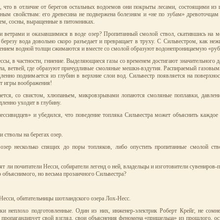
сь, что в отличие от берегов остальных водоемов они покрыты лесами, состоящими и
ельным свойствам: его древесина не подвержена болезням и «не по зубам» древоточца
ем, сосны, выращенные в питомниках.
и ветрами и оказавшимися в воде озер? Пропитанный смолой ствол, скатившись на ме
 березу вода довольно скоро разъедает и превращает в труху. С Сильвестром, как не
авлением водной толщи сжимаются и вместе со смолой образуют водонепроницаемую «ру
ессы, в частности, гниение. Выделяющиеся газы со временем достигают значительного д
ла, ветвей, где образуют причудливые смоляные мешкн-вздутия. Распираемый газовым
ленно поднимается из глубин в верхние слои вод. Сильвестр появляется на поверхнос
от игры воображения!
ется, со свистом, хлюпаньем, микровзрывами лопаются смоляные поплавки, давлен
ленно уходит в глубину.
ессивидцев» и убедился, что поведение топляка Сильвестра может объяснить каждое 
 стволы на берегах озер.
озер несколько спящих до поры топляков, либо опустить пропитанные смолой ств
ят ли почитатели Несси, собиратели легенд о ней, владельцы и изготовители сувениров-
 объяснимого, но весьма прозаичного Сильвестра?
 Несси, обитательницы шотландского озера Лох-Несс.
и неплохо подготовленные. Один из них, инженер-электрик Роберт Крейг, не сомне
он пропагандирует свой взгляд, свои объяснения феномена «пришельца» из прошлого, о