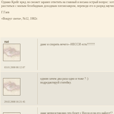
Однако Крейг вряд ли сможет заранее ответить на главный и весьма острый вопрос: хот
расстаться с милым безобидным доходным плезиозавром, переведя его в разряд научно
Г.Гаев
«Вокруг света», №12, 1982г.
nat
даже и спорить нечего--НЕССИ есть!!!!!!!!
03.01.2008 08:12:07
одмин зачем два раза одно и тоже ? :)
подредактируй статейку.
29.02.2008 16:21:45
даже непредставляю что будет с Несси если его найдут!?