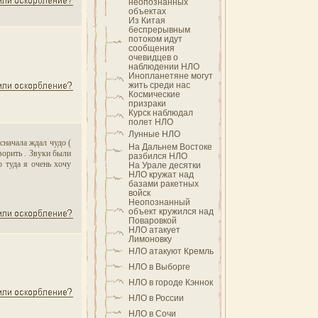
неопознанных
объектах
Из Китая
беспрерывным
потоком идут
сообщения
очевидцев о
наблюдении НЛО
Инопланетяне могут
жить среди нас
Космические
призраки
Курск наблюдал
полет НЛО
Лунные НЛО
сначала ждал чудо (
На Дальнем Востоке
ворить . Звуки были
разбился НЛО
о туда я очень хочу
На Урале десятки
НЛО кружат над
базами ракетных
войск
Неопознанный
объект кружился над
Поваровкой
НЛО атакует
Лимоновку
НЛО атакуют Кремль
НЛО в Выборге
НЛО в городе Кэннок
НЛО в России
НЛО в Сочи