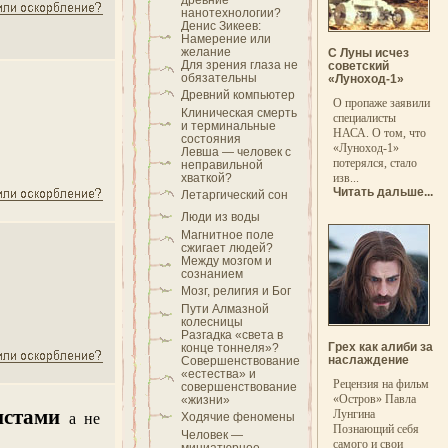
древние
нанотехнологии?
Денис Зикеев:
Намерение или
желание
С Луны исчез
Для зрения глаза не
советский
обязательны
«Луноход-1»
Древний компьютер
О пропаже заявили
Клиническая смерть
специалисты
и терминальные
НАСА. О том, что
состояния
«Луноход-1»
Левша — человек с
потерялся, стало
неправильной
хваткой?
изв...
Читать дальше...
Летаргический сон
Люди из воды
Магнитное поле
сжигает людей?
Между мозгом и
сознанием
Мозг, религия и Бог
Пути Алмазной
колесницы
Разгадка «света в
Грех как алиби за
конце тоннеля»?
наслаждение
Совершенствование
«естества» и
Рецензия на фильм
совершенствование
«Остров» Павла
«жизни»
истами
Лунгина
а не
Ходячие феномены
Познающий себя
Человек —
самого и свои