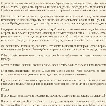
И тогда исследователь обратил внимание на берега трех исследуемых озер. Оказало
Pinus silvestris. Дерево это пережило не одно оледенение благодаря своим замечат
Прибрежные сосны обильно выделяют смолу в гораздо большем количестве, чем, скаж
Но, все-таки, что происходит с деревьями, павшими от старости или под шквальным
переносится на большие глубины и в конце концов зарывается в донный ил. Бук или
топляк Крейг, дело идет по-другому. Наружные слои ствола вплогь до камбия под д
Но дерево не камень, в стволе, одетом в «рубашку», хоть и замедленно, идут биопроц
очередь, гонят смолы к участкам, имеющим меньшее сопротивление,— к концам ство
рано или поздно — иногда по прошествии десятилетий! — обретает плавучесть и мед
поверхность «морду», «горбы», «хвост» — что уж увидит в них наблюдатель, зависит 
Во всплывшем топляке продолжают интенсивно выделяться пузырьки: ствол вороча
превышает атмосферное. Наконец Сильвестр окончательно и шумно испускает дух и мед
Роберт Крейг внимательно изучил записи наиболее добросовестных «нессиведов», «н
народу».
Местные жители, рыбаки, лесничие показывали Крейгу покрытые смоляными наростами
Проверить практически версию Сильвестра можно двояко: либо вытянуть со дна 
прикрепленным к ним датчикам проследить их погружение и всплытие.
Однако Крейг вряд ли сможет заранее ответить на главный и весьма острый вопрос: хот
расстаться с милым безобидным доходным плезиозавром, переведя его в разряд научно
Г.Гаев
В ряду неразгаданных таин, несомненно, почетное место занимает загадка легендарной
В числе наблюдателей жизни Несси — люди, несомненно, внимательные и техническ
биографов Несси, но... не верит в саму палео-биологическую суть чуда. Много лет 