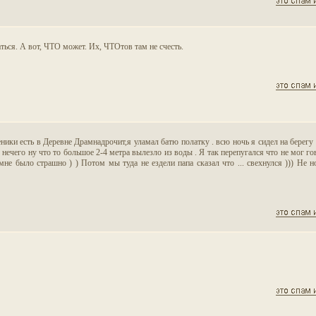
аться. А вот, ЧТО может. Их, ЧТОтов там не счесть.
еники есть в Деревне Драмнадрочит,я уламал батю полатку . всю ночь я сидел на берегу 
 нечего ну что то большое 2-4 метра вылезло из воды . Я так перепугался что не мог го
е было страшно ) ) Потом мы туда не ездели папа сказал что ... свехнулся ))) Не н