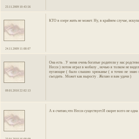
23.11.2009 10:43:56
КТО в озере жить не может. Ну, в крайнем случае, искуп
24.11.2009 11:08:07
Она есть . У меня очень богатые родители у нас родстев
Несси ) потом играл в мобилу , ночью я толком не видел
пугающие ( было слышно хрюканье ( я точно не знаю мн
съездить . Может как выросту . Желаю и вам удачи )
09.01.2010 22:02:13
А я считаю,что Несси существует.И скорее всего не одна
23.01.2010 16:08:09