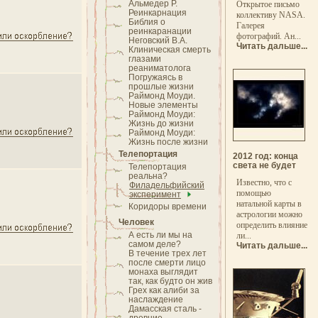
Альмедер Р.
Открытое письмо
Реинкарнация
коллективу NASA.
Библия о
Галерея
реинкаранации
фотографий. Ан...
Неговский В.А.
Читать дальше...
Клиническая смерть
глазами
реаниматолога
Погружаясь в
прошлые жизни
Раймонд Моуди.
Новые элементы
Раймонд Моуди:
Жизнь до жизни
Раймонд Моуди:
Жизнь после жизни
Телепортация
2012 год: конца
света не будет
Телепортация
реальна?
Известно, что с
Филадельфийский
помощью
эксперимент
натальной карты в
Коридоры времени
астрологии можно
Человек
определить влияние
А есть ли мы на
ли...
самом деле?
Читать дальше...
В течение трех лет
после смерти лицо
монаха выглядит
так, как будто он жив
Грех как алиби за
наслаждение
Дамасская сталь -