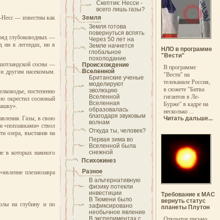
Скептик: Несси -
всего лишь газы?
х-Несс — известны как
Земля
Земля готова
повернуться вспять
в ряд глубоководных —
Через 50 лет на
 ни в легендах, ни в
Земле начнется
НЛО в программе
глобальное
"Вести"
похолодание
з шотландской сосны —
Происхождение
В программе
Вселенной
м и другим насекомым.
"Вести" на
Британские ученые
телеканале Россия,
моделируют
в сюжете "Битва
эволюцию
лководье, постепенно
Вселенной
гигантов в Ле-
жно окрестил сосновый
Вселенная
Бурже" в кадре на
башку».
образовалась
несколько ...
благодаря звуковым
авления. Газы, в свою
Читать дальше...
волнам
и «поплавками» ствол
Откуда ты, человек?
ти озера, выставив на
Первая зима во
Вселенной была
снежной
ие в которых намного
Психокинез
Разное
«явление плезиозавра
В альтернативную
физику потекли
инвестиции
Требование к МАС
В Тюмени было
вернуть статус
олы на глубину и по
зафиксировано
планеты Плутон
необычное явление
В экспериментах с
Открытое письмо