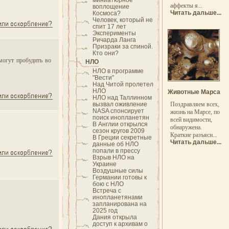
миниатюрное
аффекты я...
воплощение
Читать дальше...
Космоса?
Человек, который не
спит 17 лет
Эксперименты
Ричарда Ланга
Призраки за спиной.
Кто они?
могут пробудить во
НЛО
НЛО в программе
"Вести"
Над Читой пролетел
НЛО
Животные Марса
НЛО над Таллинном
вызвал оживление
Поздравляем всех,
NASA спонсирует
жизнь на Марсе, по
поиск инопланетян
всей видимости,
В Англии открылся
обнаружена.
сезон кругов 2009
Краткие разъясн...
В Греции секретные
Читать дальше...
данные об НЛО
попали в прессу
Взрыв НЛО на
Украине
Воздушные силы
Германии готовы к
бою с НЛО
Встреча с
инопланетянами
запланирована на
2025 год
Дания открыла
доступ к архивам о