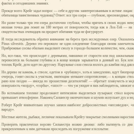
фактах и сегодняшних знаниях.
Прежде всего Крейг задал вопрос — себе и другим заинтересованным в истине лицам
обиталища таинственных чудовищ? Ответ: все три озера — глубокие, пресноводные, о
Но разве только три эти озера достаточно глубоки, чтобы прятать в своих водах не
низшая точка дна лежит на 180 метрах от поверхности, тогда как в Лох-Тей — на
свидетельствах очевидцев на предмет обитания чуда не фигурирует.
И тогда исследователь обратил внимание на берега трех исследуемых озер. Оказало
Pinus silvestris. Дерево это пережило не одно оледенение благодаря своим замечат
Прибрежные сосны обильно выделяют смолу в гораздо большем количестве, чем, скаж
Но, все-таки, что происходит с деревьями, павшими от старости или под шквальным
переносится на большие глубины и в конце концов зарывается в донный ил. Бук или
топляк Крейг, дело идет по-другому. Наружные слои ствола вплогь до камбия под д
Но дерево не камень, в стволе, одетом в «рубашку», хоть и замедленно, идут биопроц
очередь, гонят смолы к участкам, имеющим меньшее сопротивление,— к концам ство
рано или поздно — иногда по прошествии десятилетий! — обретает плавучесть и мед
поверхность «морду», «горбы», «хвост» — что уж увидит в них наблюдатель, зависит 
Во всплывшем топляке продолжают интенсивно выделяться пузырьки: ствол вороча
превышает атмосферное. Наконец Сильвестр окончательно и шумно испускает дух и мед
Роберт Крейг внимательно изучил записи наиболее добросовестных «нессиведов», «н
народу».
Местные жители, рыбаки, лесничие показывали Крейгу покрытые смоляными наростами
Проверить практически версию Сильвестра можно двояко: либо вытянуть со дна 
прикрепленным к ним датчикам проследить их погружение и всплытие.