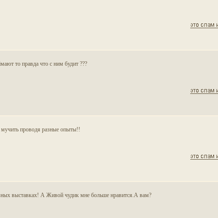
оймают то правда что с ним будит ???
ут мучить проводя разные опыты!!
азных выставках! А Живой чудик мне больше нравится.А вам?