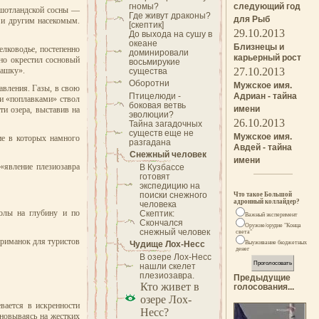
гномы?
следующий год
з шотландской сосны —
Где живут драконы?
для Рыб
м и другим насекомым.
[скептик]
29.10.2013
До выхода на сушу в
океане
Близнецы и
лководье, постепенно
доминировали
карьерный рост
жно окрестил сосновый
восьмирукие
башку».
27.10.2013
существа
Оборотни
Мужское имя.
авления. Газы, в свою
Птицелюди -
Адриан - тайна
и «поплавками» ствол
боковая ветвь
имени
ти озера, выставив на
эволюции?
26.10.2013
Тайна загадочных
существ еще не
Мужское имя.
ие в которых намного
разгадана
Авдей - тайна
Снежный человек
имени
«явление плезиозавра
В Кузбассе
готовят
экспедицию на
поиски снежного
Что такое Большой
адронный коллайдер?
человека
олы на глубину и по
Скептик:
Важный эксперимент
Скончался
Оружие/орудие "Конца
снежный человек
света"
приманок для туристов
Чудище Лох-Несс
Выуживание бюджетных
денег
В озере Лох-Несс
нашли скелет
плезиозавра.
Предыдущие
Кто живет в
голосования...
озере Лох-
вается в искренности
Несс?
сновываясь на жестких