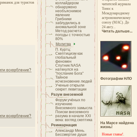
приманок для туристов
коллайдером
читателей журнала
обнаружено
Тонос к
необъяснимое
Международному
явление
астрономическому
Грибники
союзу (МАС). До
заблудились в
аномальной зоне
24 авгу...
Метод расчета
Читать дальше...
погоды с точностью
80%
Молитва
П. Куртц:
Скептицизм как
глобальный
феномен
Спутник NASA
наткнулся на
"послание Бога"
Тайное
Фотографии НЛО
исчезновение людей
Ученые открыли
секрет левитации
Разум внеземной
Форум учёных по
изучению
Внеземного замысла
Поиски внеземного
разума в начале XXI
века: взгляд скептика
На Марсе найдена
Реинкарнация
жизнь!
Александр Мень.
Новые главы!
.
Бессмертие души