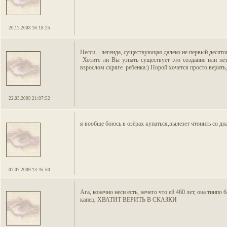
20.12.2008 16:18:25
Несси... легенда, существующая далеко не первый десяток 
Хотите ли Вы узнать существует это создание или нет
взрослом скряге ребенка:) Порой хочется просто верить, 
22.03.2009 21:07:52
я вообще боюсь в озёрах купаться,вылезет чтонить со дна 
07.07.2009 13:45:50
Ага, конечно неси есть, нечего что ей 460 лет, она тиипо б
капец, ХВАТИТ ВЕРИТЬ В СКАЗКИ