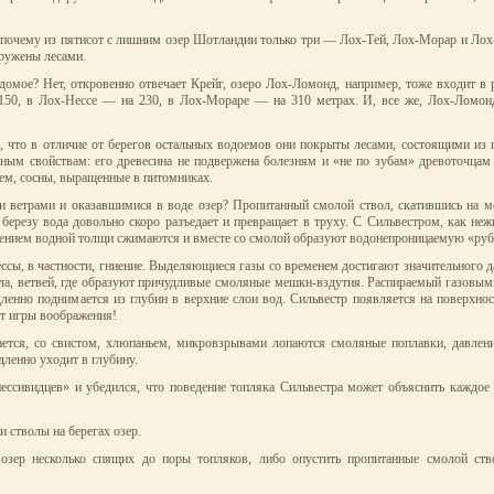
: почему из пятисот с лишним озер Шотландии только три — Лох-Тей, Лох-Морар и Ло
кружены лесами.
ведомое? Нет, откровенно отвечает Крейг, озеро Лох-Ломонд, например, тоже входит 
 150, в Лох-Нессе — на 230, в Лох-Мораре — на 310 метрах. И, все же, Лох-Ломонд
сь, что в отличие от берегов остальных водоемов они покрыты лесами, состоящими и
ельным свойствам: его древесина не подвержена болезням и «не по зубам» древоточца
ем, сосны, выращенные в питомниках.
и ветрами и оказавшимися в воде озер? Пропитанный смолой ствол, скатившись на ме
 березу вода довольно скоро разъедает и превращает в труху. С Сильвестром, как не
авлением водной толщи сжимаются и вместе со смолой образуют водонепроницаемую «ру
ессы, в частности, гниение. Выделяющиеся газы со временем достигают значительного д
ла, ветвей, где образуют причудливые смоляные мешкн-вздутия. Распираемый газовым
ленно поднимается из глубин в верхние слои вод. Сильвестр появляется на поверхнос
от игры воображения!
ется, со свистом, хлюпаньем, микровзрывами лопаются смоляные поплавки, давлен
ленно уходит в глубину.
ессивидцев» и убедился, что поведение топляка Сильвестра может объяснить каждое 
 стволы на берегах озер.
озер несколько спящих до поры топляков, либо опустить пропитанные смолой ств