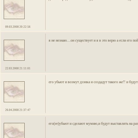
09.03.2008 20:22:56
я не незнаю....он существует и я в это верю а если его п
22.03.2008 21:11:01
его убьют и возмут дээнка и создадут такого же!! и буд
26.04.2008 21:37:47
его(ее)убьют и сделают мумию,и будут выставлять на р