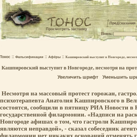
Предсказания
Просмотреть заставку
Поиск:
.
::
::
::
Тонос
Фальсификации
Афёры
Кашпировский выступит в Новгороде, несмот
Кашпировский выступит в Новгороде, несмотря на прот
Увеличить шрифт
Уменьшить шр
Несмотря на массовый протест горожан, гастро
психотерапевта Анатолия Кашпировского в Вел
состоятся, сообщили в пятницу РИА Новости в 
государственной филармонии. «Надписи на рас
Новгороде афишах о том, что гастроли Кашпиро
являются неправдой», - сказал собеседник агентс
филармонии нет никаких оснований отменять гас